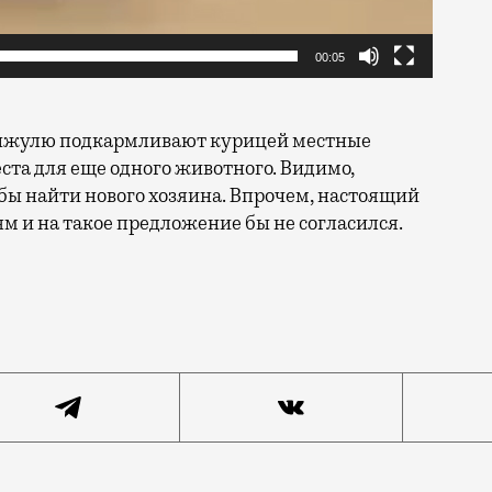
00:05
Рыжулю подкармливают курицей местные
ста для еще одного животного. Видимо,
бы найти нового хозяина. Впрочем, настоящий
м и на такое предложение бы не согласился.
ся свой Хатико. Не акита-ину, как в фильме, а прост