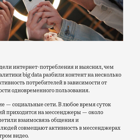
литики big data разбили контент на несколько
ктивность потребителей в зависимости от
ости одновременного пользования.
ие — социальные сети. В любое время суток
ий приходится на мессенджеры — около
метили взаимосвязь общения и
% людей совмещают активность в мессенджерах
ром видео.