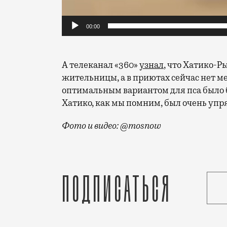
00:00
А телеканал «360»
узнал
, что Хатико-
жительницы, а в приютах сейчас нет ме
оптимальным вариантом для пса было 
Хатико, как мы помним, был очень упря
Фото и видео: @mosnow
В Москве на платформе Лианозово завел
Подписаться