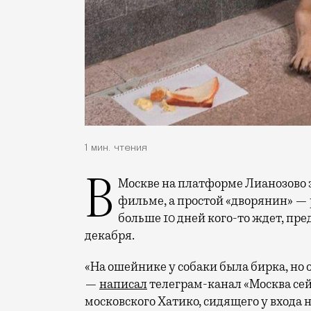
1 мин. чтения
В Москве на платформе Лианозово завелся свой Хатико. Не акита-ину, как в
фильме, а простой «дворянин» —
больше 10 дней кого-то ждет, пред
декабря.
«На ошейнике у собаки была бирка, но 
—
написал
телеграм-канал «Москва сей
московского Хатико, сидящего у входа