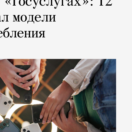
а «Госуслугах»: Т2
ал модели
ебления