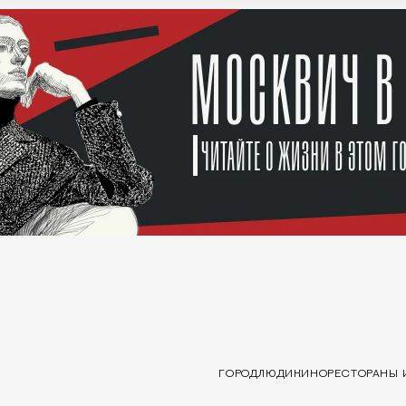
ГОРОД
ЛЮДИ
КИНО
РЕСТОРАНЫ 