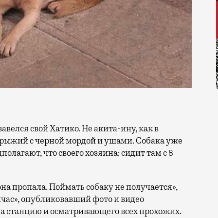
 рыжий с черной мордой и ушами. Собака уже
полагают, что своего хозяина: сидит там с 8
она пропала. Поймать собаку не получается»,
час», опубликовавший фото и видео
 на станцию и осматривающего всех прохожих.