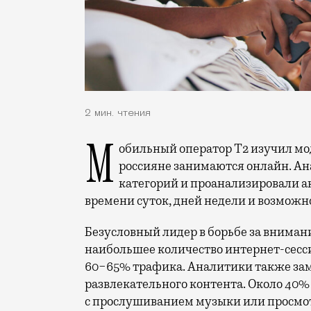
2 мин. чтения
Мобильный оператор Т2 изучил модели интернет-потребления и выяснил, чем
россияне занимаются онлайн. Ана
категорий и проанализировали а
времени суток, дней недели и возможн
Безусловный лидер в борьбе за вниман
наибольшее количество интернет-сесс
60−65% трафика. Аналитики также за
развлекательного контента. Около 40
с прослушиванием музыки или просмот