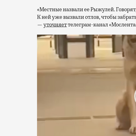
«Местные назвали ее Рыжулей. Говорят, 
К ней уже вызвали отлов, чтобы забра
—
уточняет
телеграм-канал «Мослента
Видеоплеер