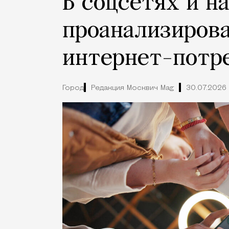
В соцсетях и н
проанализиров
интернет-потр
Город
Редакция Москвич Mag
30.07.2026