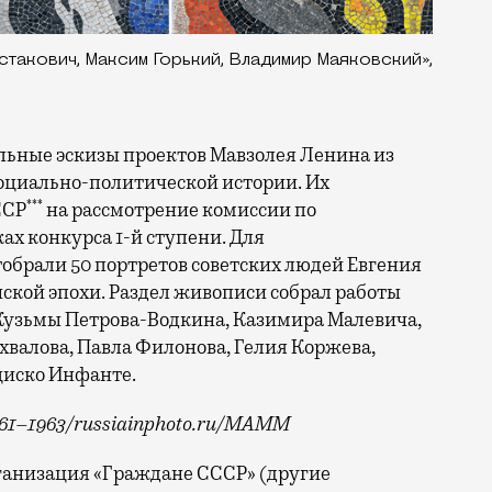
акович, Максим Горький, Владимир Маяковский»,
льные эскизы проектов Мавзолея Ленина из
социально-политической истории. Их
***
ССР
на рассмотрение комиссии по
х конкурса 1-й ступени. Для
обрали 50 портретов советских людей Евгения
ской эпохи. Раздел живописи собрал работы
 Кузьмы Петрова-Водкина, Казимира Малевича,
валова, Павла Филонова, Гелия Коржева,
циско Инфанте.
961–1963/russiainphoto.ru/МАММ
ганизация «Граждане СССР» (другие