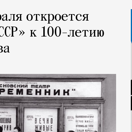
раля откроется
ССР» к 100-летию
за