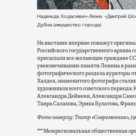
Надежда Ходасевич-Леже. «Дмитрий Шост
Дубна (имущество города)
На выставке впервые покажут оригина
Российского государственного архива 
присылали все желающие граждане С
увековечиванию памяти Ленина в рамка
фотографического раздела кураторы от
Халдея, знаменитого фотографа сталин
художников всего советского периода:
Александра Дейнеки, Александра Самох
Таира Салахова, Эрика Булатова, Фран
Фото наверху: Театр «Современник», 1
*** Межрегиональная общественная ор