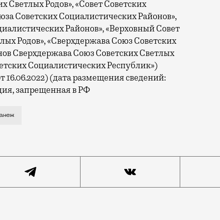
 Светлых Родов», «Совет Советских
юза Советских Социалистических Районов»,
циалистических Районов», «Верховный Совет
лых Родов», «Сверхдержава Союз Советских
инов Сверхдержава Союз Советских Светлых
ветских Социалистических Республик»)
т 16.06.2022) (дата размещения сведений:
ция, запрещенная в РФ
лнилось 30 декабря 2022 года, выставку в Манеже отк
анеж