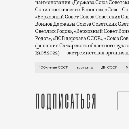
наименования «Держава Союз Советских
Социалистических Районов», «Совет Со
«Верховный Совет Союза Советских Со
Воинов Державы Союза Советских Свет
Светлых Родов», «Верховный Совет Во
Родов», «ВСВ держава СССР», «Союз Со
(решение Самарского областного суда о
19.08.2022) — экстремистская организа
Сто лет со дня образования СССР испо
100-летие СССР
выставка
ДК СССР
М
Подписаться