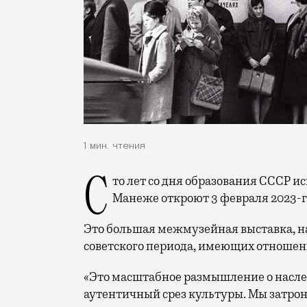
1 мин. чтения
Сто лет со дня образования СССР исполнилось 30 декабря 2022 года, выставку в
Манеже откроют 3 февраля 2023-г
Это большая межмузейная выставка, на
советского периода, имеющих отношени
«Это масштабное размышление о наслед
аутентичный срез культуры. Мы затроне