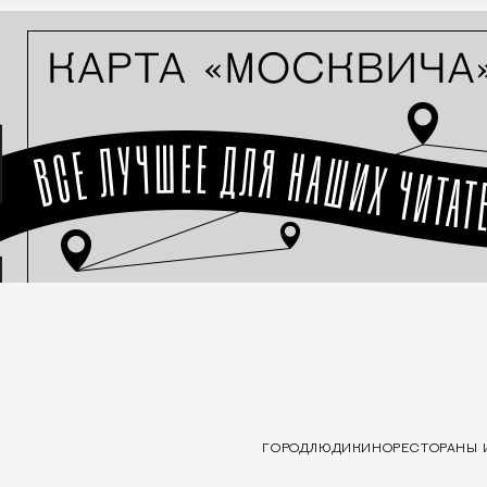
ГОРОД
ЛЮДИ
КИНО
РЕСТОРАНЫ 