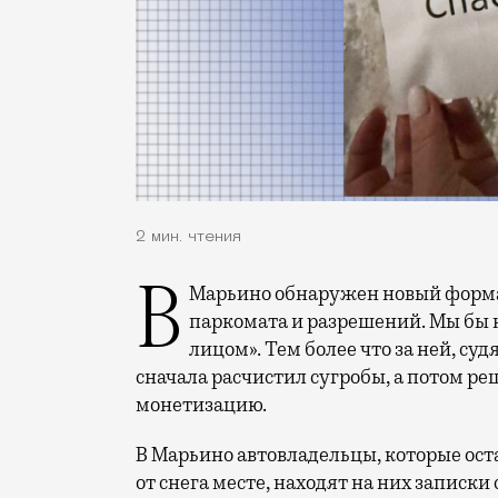
2 мин. чтения
В Марьино обнаружен новый формат платной парковки — без разметки,
паркомата и разрешений. Мы бы н
лицом». Тем более что за ней, су
сначала расчистил сугробы, а потом реш
монетизацию.
В Марьино автовладельцы, которые ос
от снега месте, находят на них записк