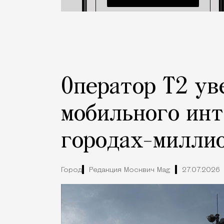
Оператор Т2 ув
мобильного инт
городах-милли
Город
Редакция Москвич Mag
27.07.2026