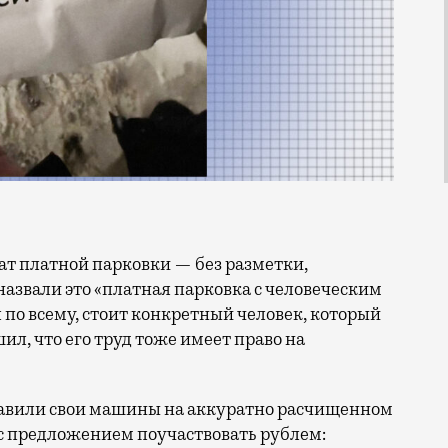
азвали это «платная парковка с человеческим
дя по всему, стоит конкретный человек, который
ил, что его труд тоже имеет право на
тавили свои машины на аккуратно расчищенном
и с предложением поучаствовать рублем: