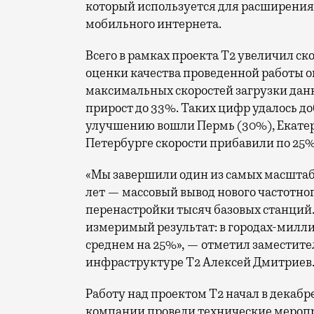
который используется для расширения 
мобильного интернета.
Всего в рамках проекта Т2 увеличил ск
оценки качества проведенной работы о
максимальных скоростей загрузки данн
прирост до 33%. Таких цифр удалось до
улучшению вошли Пермь (30%), Екатери
Петербурге скорости прибавили по 25%
«Мы завершили один из самых масшта
лет — массовый вывод нового частотно
перенастройки тысяч базовых станций.
измеримый результат: в городах-милли
среднем на 25%», — отметил заместите
инфраструктуре Т2 Алексей Дмитриев
Работу над проектом Т2 начал в декабр
компании провели технические меропр