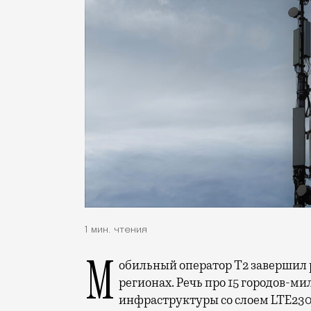
1 мин. чтения
Мобильный оператор Т2 завершил работы по увеличению скорости интернета в
регионах. Речь про 15 городов-ми
инфраструктуры со слоем LTE230