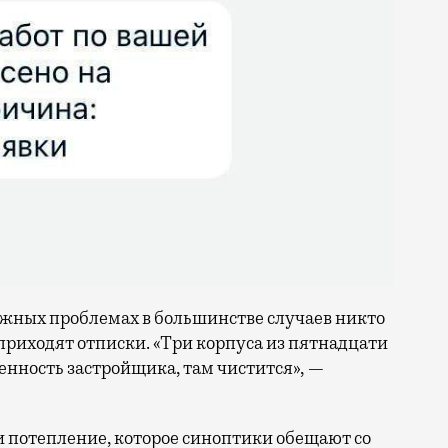
ежных проблемах в большинстве случаев никто
 приходят отписки. «Три корпуса из пятнадцати
енность застройщика, там чистится», —
потепление, которое синоптики обещают со