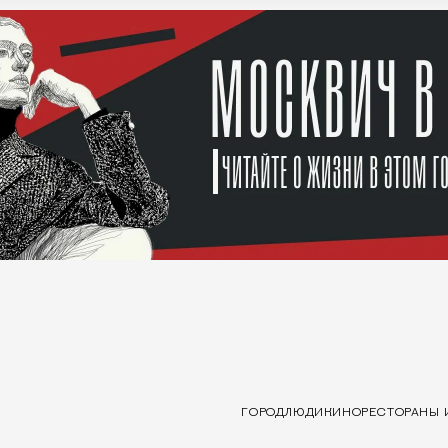
ГОРОД
ЛЮДИ
КИНО
РЕСТОРАНЫ 