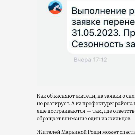
Как объясняют жители, на заявки о сн
не реагирует. А из префектуры района
еще достраиваются — там, где ответств
обращает внимание один из жильцов.
Жителей Марьиной Рощи может спасти 