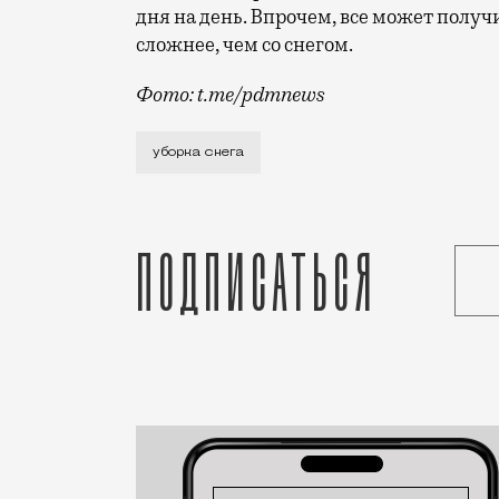
дня на день. Впрочем, все может получ
сложнее, чем со снегом.
Фото: t.me/pdmnews
В одном из жилых комплексов в Марьино
уборка снега
Подписаться
Статья
Редакция Москвич Mag
Город