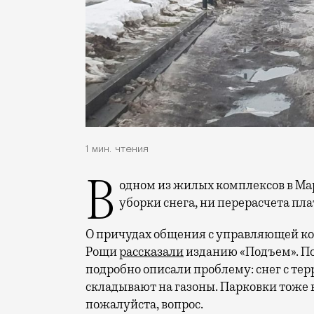
1 мин. чтения
В одном из жилых комплексов в Марьиной Роще жители не могут добиться ни
уборки снега, ни перерасчета пл
О причудах общения с управляющей 
Рощи
рассказали
изданию «Подъем». По 
подробно описали проблему: снег с тер
складывают на газоны. Парковки тоже в
пожалуйста, вопрос.