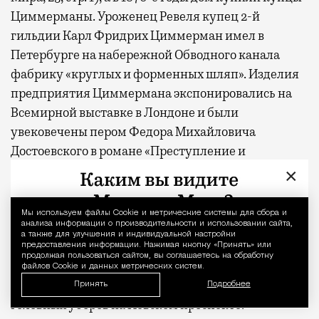
Циммерманы. Уроженец Ревеля купец 2-й
гильдии Карл Фридрих Циммерман имел в
Петербурге на набережной Обводного канала
фабрику «круглых и форменных шляп». Изделия
предприятия Циммермана экспонировались на
Всемирной выставке в Лондоне и были
увековечены пером Федора Михайловича
Достоевского в романе «Преступление и
наказание» при описании деталей одежды
×
Родиона Раскольникова: «Шляпа эта была высокая,
круглая, циммермановская, но вся уже
Мы используем файлы Сookie и метрические системы для сбора и
Уведомление 
анализа информации о производительности и использовании сайта,
изношенная, совсем рыжая, вся в дырах и пятнах,
а также для улучшения и индивидуальной настройки
без полей и самым безобразнейшим образом
предоставления информации. Нажимая кнопку «Принять» или
продолжая пользоваться сайтом, вы соглашаетесь на обработку
заломившаяся на сторону». Супруга Циммермана
файлов Cookie и данных метрических систем.
Софья (Сюзанна) Федоровна держала магазин
Принять
Подробнее
головных уборов на Невском проспекте.