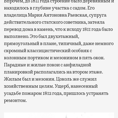
Впрочем, до 1811 года строение было деревянным и
находилось в глубине участка с садом. Его
владелица Мария Антоновна Раевская, супруга
действительного статского советника, затеяла
перевод дома в камень, что к исходу 1811 года было
выполнено. Это был двухэтажный,
Современный путешественник часто берет
прямоугольный в плане, типичный, даже немного
с собой не только чемодан, но и ноутбук.
скромный классицистический особняк с
А ожидание рейса все чаще превращается
колонным портиком и мезонином в пять окон.
не в потерянное время, а в возможность
Парадные и жилые покои с анфиладной
спокойно закончить дела или спланировать
планировкой располагались на втором этаже.
активности в путешествии, например
Жилым был и мезонин. Цоколь же служил
забронировать нужные билеты и рестораны.
хозяйственным целям. Ущерб, нанесенный
усадьбе пожаром 1812 года, пришлось устранять
ремонтом.
Бизнес-зал становится местом, где можно
провести переговоры, поработать или просто
выпить кофе, наблюдая сквозь панорамные