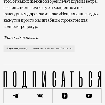
том, от каких именно хворей лечат шумом ветра,
созерцанием скульптур и хождением по
фактурным дорожкам; пока «Исцеляющие сады»
кажутся просто масштабным проектом для
велнес-процедур.
Фото: stroi.mos.ru
Те из нас, кто разочарован в традиционных лекарст
Исцеляющие сады
медицинский кластер Сколково