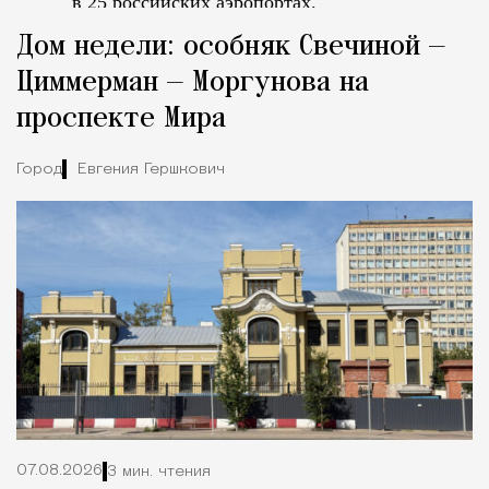
в 25 российских аэропортах.
Tcпециальный проектКаждый москвич знает — отпуск нач
Дом недели: особняк Свечиной —
Циммерман — Моргунова на
проспекте Мира
Город
Евгения Гершкович
07.08.2026
3 мин. чтения