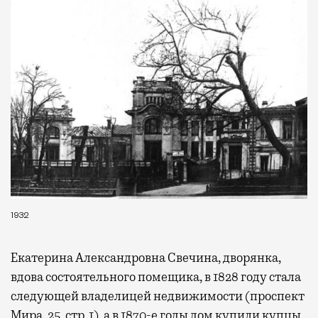
окна за тем, как взлетают и садятся
самолеты. В Москве нет недостатка
в лаунжах. В аэропортах их обычно
несколько — в разных зонах воздушных
гаваней. На некоторых вокзалах — тоже.
Лаунжи доступны на Ленинградском,
Павелецком, Казанском, Ярославском
и Курском вокзалах.
Попасть в бизнес-залы
могут держатели карт Mir Supreme. Причем
не только в столице. Всего доступно более
1000 бизнес-залов по всему миру.
1932
Екатерина Александровна Свечина, дворянка,
вдова состоятельного помещика, в 1828 году стала
следующей владелицей недвижимости (проспект
Мира, 25, стр. 1), а в 1870-е годы дом купили купцы