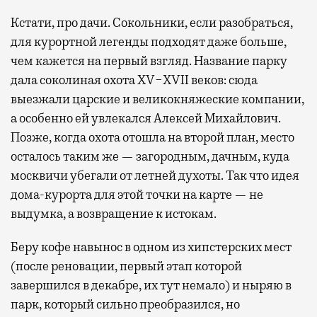
Кстати, про дачи. Сокольники, если разобраться,
для курортной легенды подходят даже больше,
чем кажется на первый взгляд. Название парку
дала соколиная охота XV−XVII веков: сюда
выезжали царские и великокняжеские компании,
а особенно ей увлекался Алексей Михайлович.
Позже, когда охота отошла на второй план, место
осталось таким же — загородным, дачным, куда
москвичи убегали от летней духоты. Так что идея
дома-курорта для этой точки на карте — не
выдумка, а возвращение к истокам.
Беру кофе навынос в одном из хипстерских мест
(после реновации, первый этап которой
завершился в декабре, их тут немало) и ныряю в
парк, который сильно преобразился, но