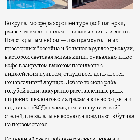
Вокруг атмосфера хорошей турецкой пятерки,
разве что вместо пальм — вековые липы и сосны.
Под открытым небом — два прямоугольных
просторных бассейна и большое круглое джакузи,
в котором светская жизнь кипит буквально, плюс
кафе в закрытом высоком павильоне с
диджейским пультом, откуда весь день льется
ненавязчивый лаундж. Добавьте сюда рябь
голубой воды, аккуратно расставленные ряды
широких шезлонгов с матрасами винного цвета и
надписью «КОД» на каждом, и получите вайб
отелей, где халаты не воруют, а покупают в бутике
на первом этаже.
Солнечный свет пробивается сквозь кроны и