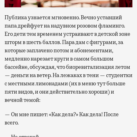
Публика узнается мгновенно. Вечно уставший
папа дрейфует на надувном розовом фламинго.
Его дети тем временем устраивают в детской зоне
шторм в шесть баллов. Пара дам с фигурами, за
которые заплачено потом и абонементами,
медленно нарезает круги в самом большом
бассейне, обсуждая, что биоревитализация летом
— деньги на ветер. На лежаках в тени — студентки
с местными лимонадами (их в меню тут больше
пяти видов, и они действительно хороши) и
вечной темой:
— Он мне пишет: «Как дела?» Как дела! После
всего.
— Не отвечай.