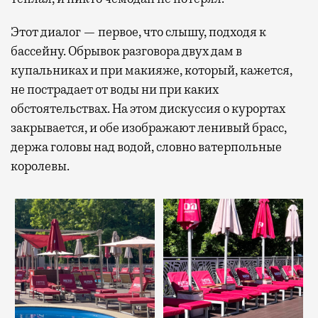
Этот диалог — первое, что слышу, подходя к
бассейну. Обрывок разговора двух дам в
купальниках и при макияже, который, кажется,
не пострадает от воды ни при каких
обстоятельствах. На этом дискуссия о курортах
закрывается, и обе изображают ленивый брасс,
держа головы над водой, словно ватерпольные
королевы.