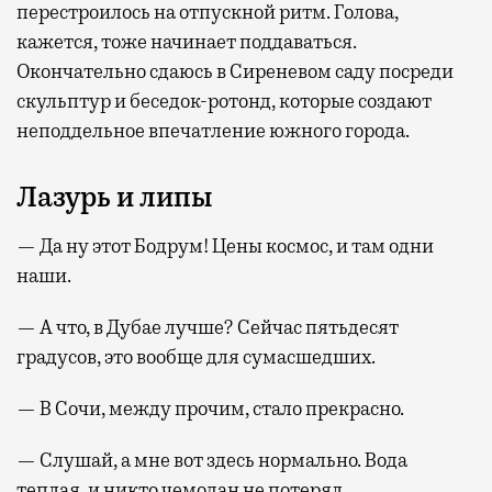
перестроилось на отпускной ритм. Голова,
кажется, тоже начинает поддаваться.
Окончательно сдаюсь в Сиреневом саду посреди
скульптур и беседок-ротонд, которые создают
неподдельное впечатление южного города.
Лазурь и липы
— Да ну этот Бодрум! Цены космос, и там одни
наши.
— А что, в Дубае лучше? Сейчас пятьдесят
градусов, это вообще для сумасшедших.
— В Сочи, между прочим, стало прекрасно.
— Слушай, а мне вот здесь нормально. Вода
теплая, и никто чемодан не потерял.