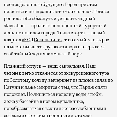
неопределенного будущего. Город при этом
плавится и не спрашивает о моих планах. Тогда я
решила себя обмануть и устроить модный
staycation — прожить полноценный курортный
день, не покидая города. Точка старта — новый
квартал
«КОД Сокольники»
, тот самый, что вырос
на месте бывшего грузового двора и открывает
свой тайный ход в знаменитый парк.
Пляжный отпуск — вещь сакральная. Наш
человек легко откажется от экскурсионного тура
по Золотому кольцу, вычеркнет из планов сплав по
Катуни и даже смирится с тем, что Париж опять
подождет. Но лишиться недели у воды, чтобы,
лежа у бассейна в новом купальнике,
перебрасываться с такими же расслабленными
соседями светскими репликами, это уже