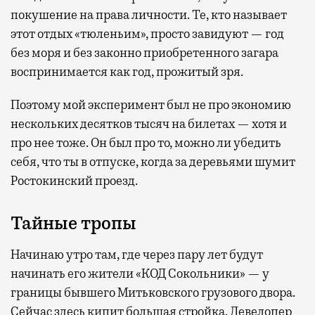
покушение на права личности. Те, кто называет
этот отдых «тюленьим», просто завидуют — год
без моря и без законно приобретенного загара
воспринимается как год, прожитый зря.
Поэтому мой эксперимент был не про экономию
нескольких десятков тысяч на билетах — хотя и
про нее тоже. Он был про то, можно ли убедить
себя, что ты в отпуске, когда за деревьями шумит
Ростокинский проезд.
Тайные тропы
Начинаю утро там, где через пару лет будут
начинать его жители «КОД Сокольники» — у
границы бывшего Митьковского грузового двора.
Сейчас здесь кипит большая стройка. Девелопер