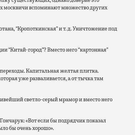
ях москвичи вспоминают множество других
тана, “Кропоткинская” и т. д. Уничтожение под
ции “Китай-город”? Вместо него “картонная”
 переходы. Капитальная желтая плитка.
оторая уже разваливается, а от тычка там
сивейший светло-серый мрамор и вместо него
ончарук: «Вот если бы подрядчик показал
ыло бы очень хорошо».