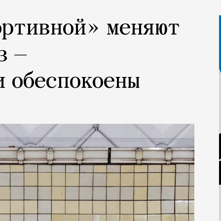
ортивной» меняют
з —
и обеспокоены