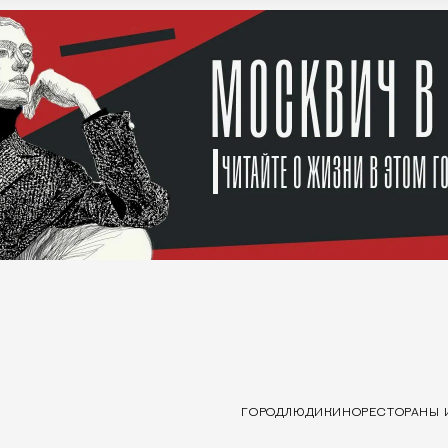
ГОРОД
ЛЮДИ
КИНО
РЕСТОРАНЫ 