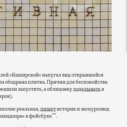
ла ободрана плитка. Причин для беспокойства
решили запустить, а облицовку
доделывать
в
иров).
 вполне реальная,
пишет
историк и экскурсовод
***
рхнадзора» в фейсбуке
.