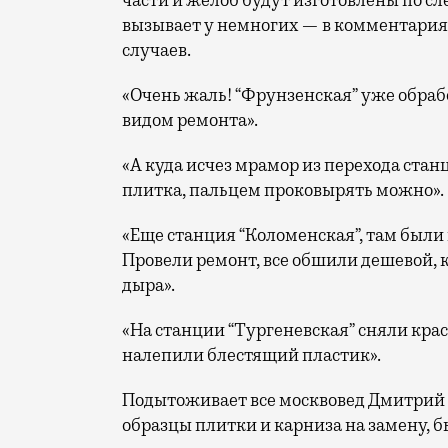
вызывает у немногих — в комментари
случаев.
«Очень жаль! “Фрунзенская” уже обрабо
видом ремонта».
«А куда исчез мрамор из перехода стан
плитка, пальцем проковырять можно».
«Еще станция “Коломенская”, там были
Провели ремонт, все обшили дешевой, к
дыра».
«На станции “Тургеневская” сняли кра
налепили блестящий пластик».
Подытоживает все москвовед Дмитрий Г
образцы плитки и карниза на замену, б