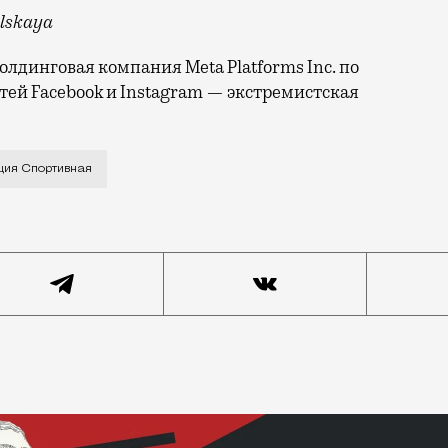
olskaya
лдинговая компания Meta Platforms Inc. по
тей Facebook и Instagram — экстремистская
аширской» напугал вид открывшейся после ремонта ста
ция Спортивная