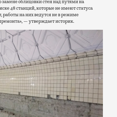
 замене облицовки стен над путями на
иске 48 станций, которые не имеют статуса
т, работы на них ведутся не в режиме
апремонта», — утверждает историк.