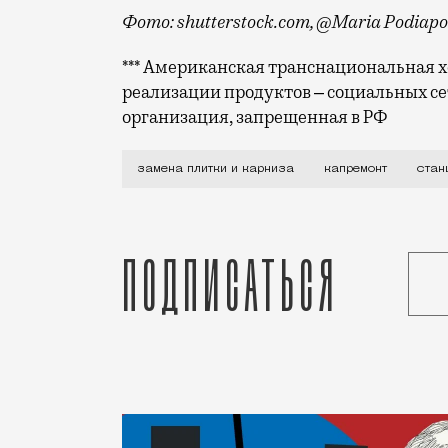
Фото: shutterstock.com, @Maria Podiap
*** Американская транснациональная хо
реализации продуктов ‒ социальных се
организация, запрещенная в РФ
В прошлом месяце некоторых жителей «К
замена плитки и карниза
капремонт
стан
Подписаться
Статья
Редакция Москвич Mag
Город