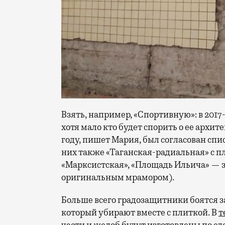
Взять, например, «Спортивную»: в 2017
хотя мало кто будет спорить о ее архи
году, пишет Мария, был согласован сп
них также «Таганская-радиальная» с пл
«Марксистская», «Площадь Ильича» — з
оригинальным мрамором).
Больше всего градозащитники боятся з
который убирают вместе с плиткой. В
т
части и желоб будут изготовлены по с