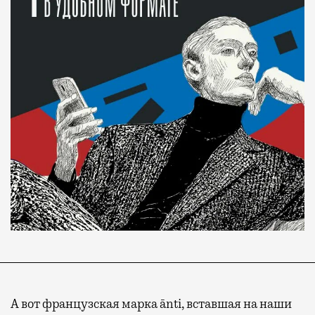
Современный путешественник часто берет
с собой не только чемодан, но и ноутбук.
А ожидание рейса все чаще превращается
не в потерянное время, а в возможность
спокойно закончить дела или спланировать
активности в путешествии, например
А вот французская марка ānti, вставшая на наши
забронировать нужные билеты и рестораны.