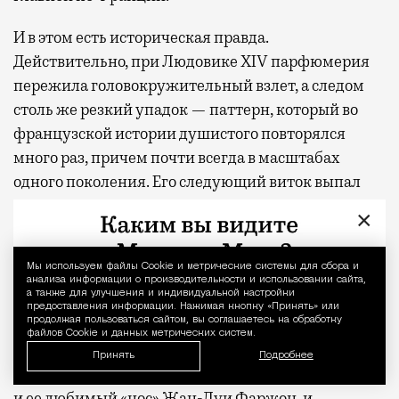
И в этом есть историческая правда.
Действительно, при Людовике XIV парфюмерия
пережила головокружительный взлет, а следом
столь же резкий упадок — паттерн, который во
французской истории душистого повторялся
много раз, причем почти всегда в масштабах
одного поколения. Его следующий виток выпал
как раз на времена Марии-Антуанетты, еще при
×
жизни получившей прозвище «мадам Дефицит»
за непосильные для казны расходы, в том числе
Мы используем файлы Сookie и метрические системы для сбора и
Уведомление 
парфюмерные. В одном лишь 1785 году она
анализа информации о производительности и использовании сайта,
а также для улучшения и индивидуальной настройки
потратила на наряды и духи 258 тыс. ливров
предоставления информации. Нажимая кнопку «Принять» или
продолжая пользоваться сайтом, вы соглашаетесь на обработку
(около 30 млн евро в пересчете на современные
файлов Cookie и данных метрических систем.
деньги) и все равно умудрилась задолжать своим
Принять
Подробнее
парфюмерам: на неоплаченные счета жаловались
и ее любимый «нос» Жан-Луи Фаржон, и