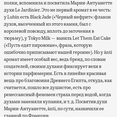
полки, вспомнила и посвятила Марии-Антуанетте
духи Le Jardinier. Это не первый аромат в ее честь:
у Lubin есть Black Jade («Черный нефрит»: флакон
Бизнес-зал становится местом, где можно
духов, высеченный из этого камня, был с
провести переговоры, поработать или просто
королевой повсюду, вплоть до заточения в
выпить кофе, наблюдая сквозь панорамные
тюрьму), у Tokyo Milk — ваниль Let Them Eat Cake
окна за тем, как взлетают и садятся
(«Пусть едят пирожные», фраза, которую
самолеты. В Москве нет недостатка
ошибочно приписывают нашей героине). Но у ānti
в лаунжах. В аэропортах их обычно
аромат имеет особый вес, ведь бренд, по словам
несколько — в разных зонах воздушных
создателей, своими духами фиксирует вехи в
гаваней. На некоторых вокзалах — тоже.
истории парфюмерии. Есть в линейке красивая
Лаунжи доступны на Ленинградском,
вещь про благовония Древнего Египта, откуда, как
Павелецком, Казанском, Ярославском
считается, пошло все душистое, есть про
и Курском вокзалах.
Попасть в бизнес-залы
ренессансный феномен страха перед водой, когда
могут держатели карт Mir Supreme. Причем
духами заменяли купания, и т. д. Посвятив духи
не только в столице. Всего доступно более
Марии-Антуанетте, ānti, по сути, назначили ее
1000 бизнес-залов по всему миру.
главной по Франции.