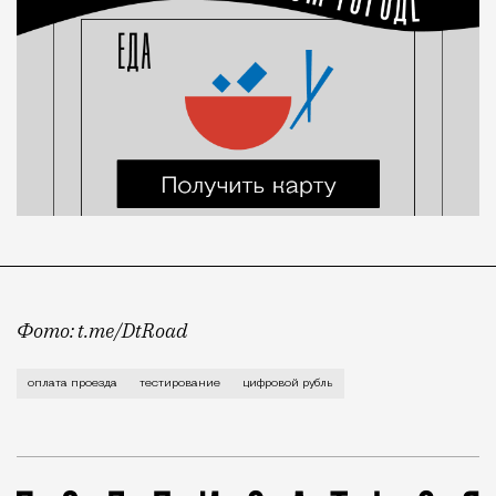
Фото: t.me/DtRoad
Цифровой рубль — это третья платежная валюта, ко
оплата проезда
тестирование
цифровой рубль