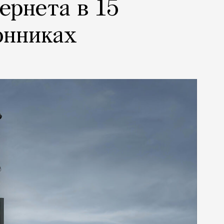
ернета в 15
онниках