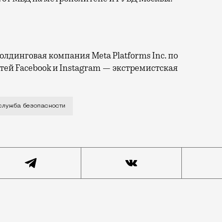
лдинговая компания Meta Platforms Inc. по
тей Facebook и Instagram — экстремистская
яжных брюках и с большой кобурой сфотографировали н
служба безопасности