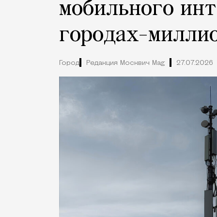
мобильного инт
городах-милли
Город
Редакция Москвич Mag
27.07.2026