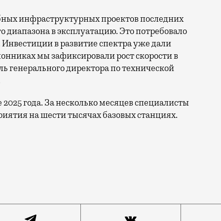
бных инфраструктурных проектов последних
го диапазона в эксплуатацию. Это потребовало
 Инвестиции в развитие спектра уже дали
онниках мы зафиксировали рост скорости в
ль генерального директора по технической
.
е 2025 года. За несколько месяцев специалисты
иятия на шести тысячах базовых станциях.
ы по увеличению скорости интернета в регионах. Речь