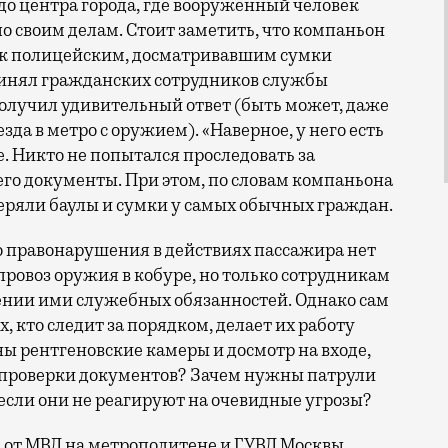
до центра города, где вооруженный человек
о своим делам. Стоит заметить, что компаньон
я к полицейским, досматривавшим сумки
принял гражданских сотрудников службы
получил удивительный ответ (быть может, даже
да в метро с оружием). «Наверное, у него есть
. Никто не попытался проследовать за
го документы. При этом, по словам компаньона
веряли баулы и сумки у самых обычных граждан.
о правонарушения в действиях пассажира нет
ровоз оружия в кобуре, но только сотрудникам
ении ими служебных обязанностей. Однако сам
, кто следит за порядком, делает их работу
 рентгеновские камеры и досмотр на входе,
 проверки документов? Зачем нужны патрули
 если они не реагируют на очевидные угрозы?
а от МВД на метрополитене и ГУВД Москвы.