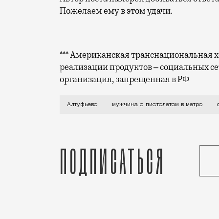
Пожелаем ему в этом удачи.
*** Американская транснациональная хо
реализации продуктов ‒ социальных се
организация, запрещенная в РФ
Молодого человека в тапочках, камуфл
Алтуфьево
мужчина с пистолетом в метро
Подписаться
Статья
Редакция Москвич Mag