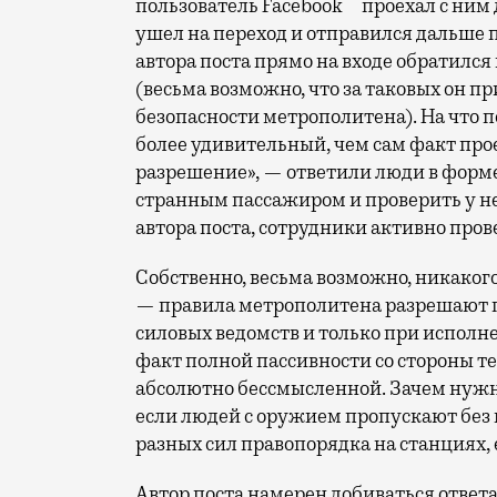
пользователь Facebook
проехал с ним 
ушел на переход и отправился дальше п
автора поста прямо на входе обратилс
(весьма возможно, что за таковых он 
безопасности метрополитена). На что 
более удивительный, чем сам факт проез
разрешение», — ответили люди в форме
странным пассажиром и проверить у не
автора поста, сотрудники активно про
Собственно, весьма возможно, никаког
— правила метрополитена разрешают п
силовых ведомств и только при исполн
факт полной пассивности со стороны тех
абсолютно бессмысленной. Зачем нужны
если людей с оружием пропускают без
разных сил правопорядка на станциях,
Автор поста намерен добиваться ответ