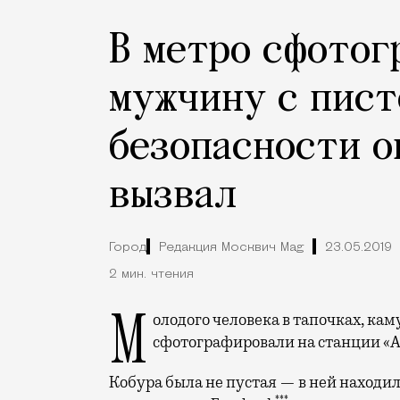
В метро сфотог
мужчину с пист
безопасности о
вызвал
Город
Редакция Москвич Mag
23.05.2019
2 мин. чтения
Молодого человека в тапочках, камуфляжных брюках и с большой кобурой
сфотографировали на станции «А
Кобура была не пустая — в ней находи
***