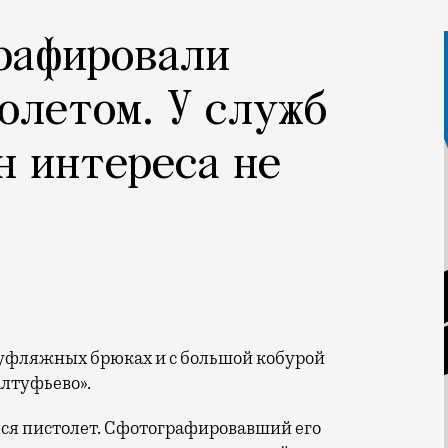
рафировали
олетом. У служб
н интереса не
лтуфьево».
лся пистолет. Сфотографировавший его