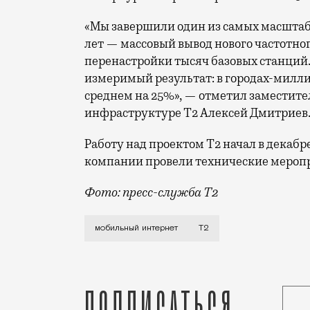
«Мы завершили один из самых масшта
лет — массовый вывод нового частотно
перенастройки тысяч базовых станций.
измеримый результат: в городах-милли
среднем на 25%», — отметил заместите
инфраструктуре Т2 Алексей Дмитриев
Работу над проектом Т2 начал в декабр
компании провели технические меропр
Фото: пресс-служба Т2
Мобильный оператор Т2 завершил работ
мобильный интернет
Т2
Подписаться