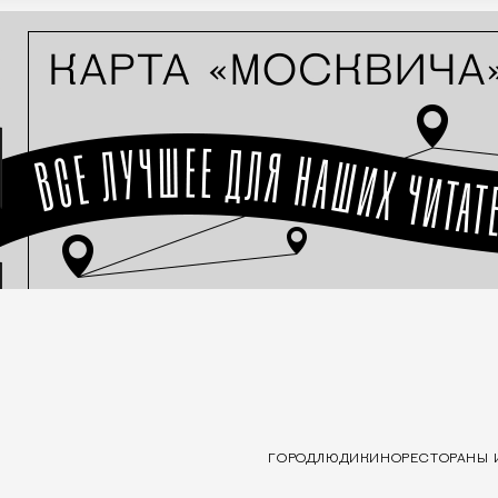
ГОРОД
ЛЮДИ
КИНО
РЕСТОРАНЫ 