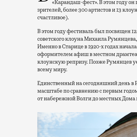
«Карандаш-фест». В этом году он 
зрителей, более 300 артистов и 13 клоу
счастливое).
В этом году фестиваль был посвящен 1
советского клоуна Михаила Румянцева
Именно в Старице в 1920-х годах начала
оформителем афиш в местном драмтеат
клоунскую репризу. Позже Румянцев уех
всему миру.
Единственный на сегодняшний день в 
масштабе по сравнению с первым годом
от набережной Волги до местных Дома 