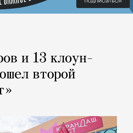
ров и 13 клоун-
рошел второй
т»