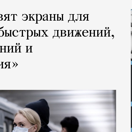
вят экраны для
быстрых движений,
ний и
ия»