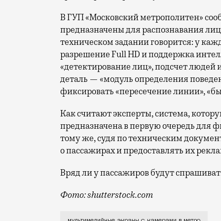
В ГУП «Московский метрополитен» сооб
предназначены для распознавания лиц 
техническом задании говорится: у ка
разрешение Full HD и поддержка инте
«детектирование лиц», подсчет людей 
деталь — «модуль определения поведе
фиксировать «пересечение линии», «бы
Как считают эксперты, система, котор
предназначена в первую очередь для ф
тому же, судя по техническим документ
о пассажирах и предоставлять их рекл
Вряд ли у пассажиров будут спрашивать
Фото: shutterstock.com
Как выяснил «Коммерсантъ», власти Мо
мультимедийные экраны с камерами в метро