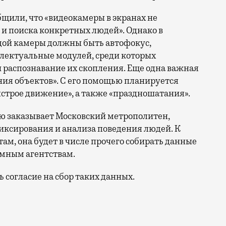
щили, что «видеокамеры в экранах не
и поиска конкретных людей». Однако в
ждой камеры должны быть автофокус,
ллектуальные модулей, среди которых
и распознавание их скопления. Еще одна важная
ния объектов». С его помощью планируется
строе движение», а также «праздношатания».
ую заказывает Московский метрополитен,
иксирования и анализа поведения людей. К
ам, она будет в числе прочего собирать данные
амным агентствам.
 согласие на сбор таких данных.
сквы потратят 932 млн рублей на покупку и установку