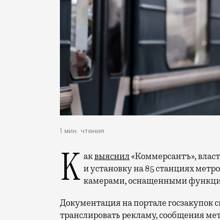
1 мин. чтения
Как
выяснил
«Коммерсантъ», власт
и установку на 85 станциях метр
камерами, оснащенными функцие
Документация на портале госзакупок св
транслировать рекламу, сообщения ме