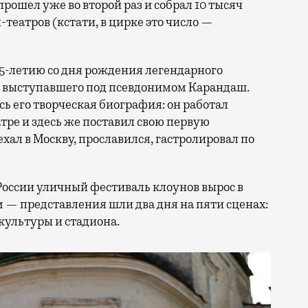
прошел уже во второй раз и собрал 10 тысяч
н-театров (кстати, в цирке это число —
25-летию со дня рождения легендарного
, выступавшего под псевдонимом Карандаш.
сь его творческая биография: он работал
ре и здесь же поставил свою первую
ал в Москву, прославился, гастролировал по
России уличный фестиваль клоунов вырос в
 — представления шли два дня на пяти сценах:
культуры и стадиона.