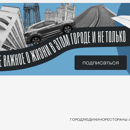
ГОРОД
ЛЮДИ
КИНО
РЕСТОРАНЫ 