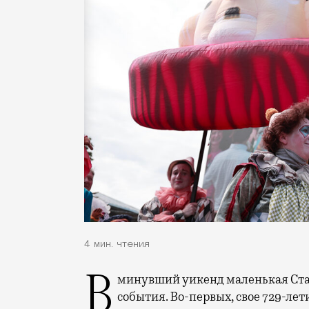
4 мин. чтения
В минувший уикенд маленькая Старица в Тверской области отметила сразу два
события. Во-первых, свое 729-ле