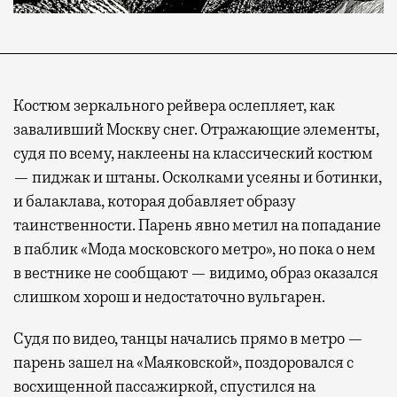
Костюм зеркального рейвера ослепляет, как
заваливший Москву снег. Отражающие элементы,
судя по всему, наклеены на классический костюм
— пиджак и штаны. Осколками усеяны и ботинки,
и балаклава, которая добавляет образу
таинственности. Парень явно метил на попадание
в паблик «Мода московского метро», но пока о нем
в вестнике не сообщают — видимо, образ оказался
слишком хорош и недостаточно вульгарен.
Судя по видео, танцы начались прямо в метро —
парень зашел на «Маяковской», поздоровался с
восхищенной пассажиркой, спустился на