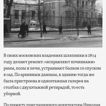
В своих московских владениях шляпники в 1874
году делают ремонт: «исправляют починками»
рамы, полы и печи, устраивают балкон со спуском
в сад. По архивным данным, к зданию тогда же
была пристроена и одноэтажная галерея на
столбах с двухэтажной ретирадой, то есть
уборной.
По проекту приглашенного архитектора Николая