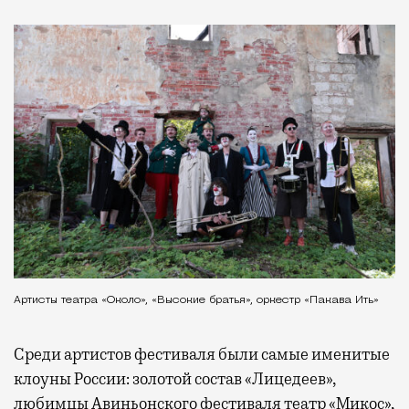
Артисты театра «Около», «Высокие братья», оркестр «Пакава Ить»
Среди артистов фестиваля были самые именитые
клоуны России: золотой состав «Лицедеев»,
любимцы Авиньонского фестиваля театр «Микос»,