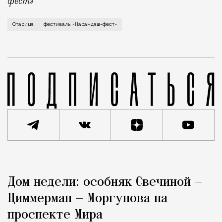
фест»
В минувший уикенд маленькая Старица в Тверской об
Старица
фестиваль «Карандаш-фест»
Реклама
Редакция Москвич Mag
Дом недели: особняк Свечиной —
Город
Циммерман — Моргунова на
проспекте Мира