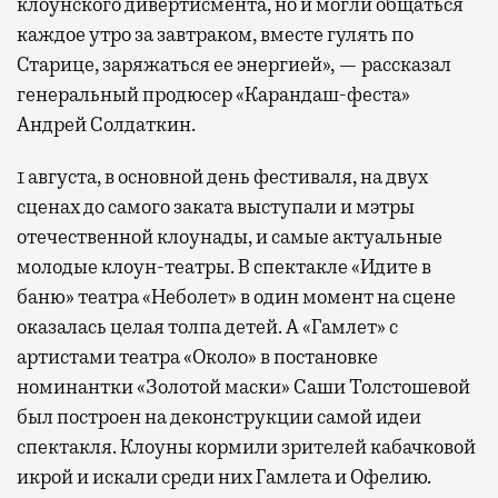
клоунского дивертисмента, но и могли общаться
каждое утро за завтраком, вместе гулять по
Старице, заряжаться ее энергией», — рассказал
генеральный продюсер «Карандаш-феста»
Андрей Солдаткин.
1 августа, в основной день фестиваля, на двух
сценах до самого заката выступали и мэтры
отечественной клоунады, и самые актуальные
молодые клоун-театры. В спектакле «Идите в
баню» театра «Неболет» в один момент на сцене
оказалась целая толпа детей. А «Гамлет» с
артистами театра «Около» в постановке
номинантки «Золотой маски» Саши Толстошевой
был построен на деконструкции самой идеи
спектакля. Клоуны кормили зрителей кабачковой
икрой и искали среди них Гамлета и Офелию.