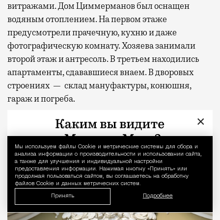
витражами. Дом Циммерманов был оснащен
водяным отоплением. На первом этаже
предусмотрели прачечную, кухню и даже
фотографическую комнату. Хозяева занимали
второй этаж и антресоль. В третьем находились
апартаменты, сдававшиеся внаем. В дворовых
строениях — склад мануфактуры, конюшня,
гараж и погреба.
×
Мы используем файлы Сookie и метрические системы для сбора и
Уведомление 
анализа информации о производительности и использовании сайта,
а также для улучшения и индивидуальной настройки
предоставления информации. Нажимая кнопку «Принять» или
продолжая пользоваться сайтом, вы соглашаетесь на обработку
файлов Cookie и данных метрических систем.
Принять
Подробнее