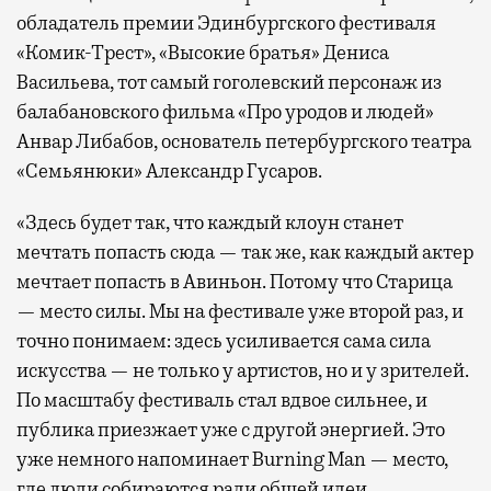
обладатель премии Эдинбургского фестиваля
«Комик-Трест», «Высокие братья» Дениса
Васильева, тот самый гоголевский персонаж из
балабановского фильма «Про уродов и людей»
Анвар Либабов, основатель петербургского театра
«Семьянюки» Александр Гусаров.
«Здесь будет так, что каждый клоун станет
мечтать попасть сюда — так же, как каждый актер
мечтает попасть в Авиньон. Потому что Старица
— место силы. Мы на фестивале уже второй раз, и
точно понимаем: здесь усиливается сама сила
искусства — не только у артистов, но и у зрителей.
По масштабу фестиваль стал вдвое сильнее, и
публика приезжает уже с другой энергией. Это
уже немного напоминает Burning Man — место,
где люди собираются ради общей идеи.