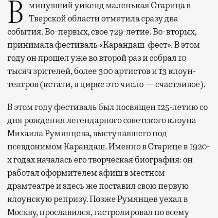
В минувший уикенд маленькая Старица в
Тверской области отметила сразу два
события. Во-первых, свое 729-летие. Во-вторых,
принимала фестиваль «Карандаш-фест». В этом
году он прошел уже во второй раз и собрал 10
тысяч зрителей, более 300 артистов и 13 клоун-
театров (кстати, в цирке это число — счастливое).
В этом году фестиваль был посвящен 125-летию со
дня рождения легендарного советского клоуна
Михаила Румянцева, выступавшего под
псевдонимом Карандаш. Именно в Старице в 1920-
х годах началась его творческая биография: он
работал оформителем афиш в местном
драмтеатре и здесь же поставил свою первую
клоунскую репризу. Позже Румянцев уехал в
Москву, прославился, гастролировал по всему