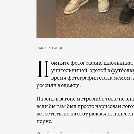
1 мин. чтения
Помните фотографию школьника, который 1 сентября стоит с цветами рядом с
учительницей, одетой в футболку
время фотография стала мемом, 
россиян в одежде.
Парень в вагоне метро либо тоже не зн
если бы там был просто нарисован лого
встретить, но на этот рюкзачок нанес
порно.