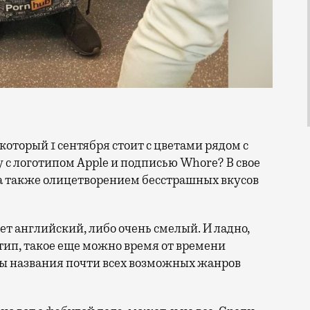
 с логотипом Apple и подписью Whore? В свое
а также олицетворением бесстрашных вкусов
ает английский, либо очень смелый. И ладно,
тип, такое еще можно время от времени
ены названия почти всех возможных жанров