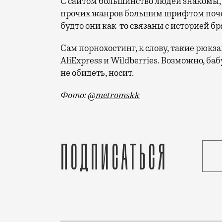
С сайтом большинство людей знакомы, но
прочих жанров большим шрифтом почему
будто они как-то связаны с историей бр
Сам порнохостинг, к слову, такие рюкз
AliExpress и Wildberries. Возможно, баб
не обидеть, носит.
Фото:
@metromskk
Помните фотографию школьника, который
Подписаться
Статья
Андрей Молчанов