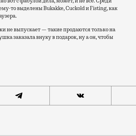
 вот с фабулой дела, может, и не все. Среди
-то выделены Bukakke, Cuckold и Fisting, как
аузера.
аки не выпускает — такие продаются только на
ушка заказала внуку в подарок, ну а он, чтобы
 1 сентября стоит с цветами рядом с учительницей, од