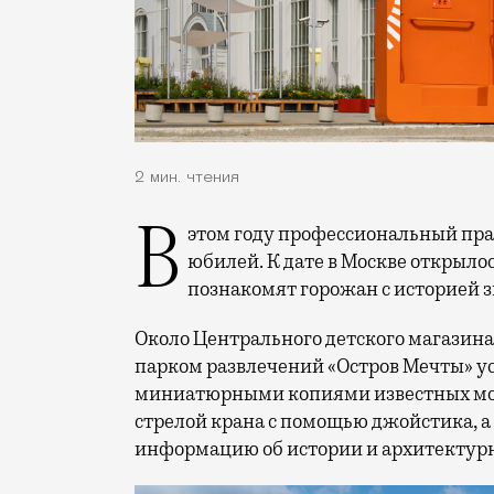
2 мин. чтения
В этом году профессиональный праздник День строителя отмечает 70-летний
юбилей. К дате в Москве открыло
познакомят горожан с историей 
Около Центрального детского магазина 
парком развлечений «Остров Мечты» у
миниатюрными копиями известных мос
стрелой крана с помощью джойстика, а
информацию об истории и архитектурн