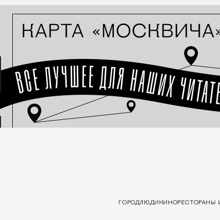
ГОРОД
ЛЮДИ
КИНО
РЕСТОРАНЫ 