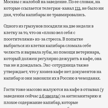
Москвы с жалобой на заведение. По ее словам, на
которые ссылается телеграм-канал
112
, не было ни
Современный путешественник часто берет
дня, чтобы капибары не травмировались.
с собой не только чемодан, но и ноутбук.
А ожидание рейса все чаще превращается
Одного из грызунов посадили на две недели в
не в потерянное время, а в возможность
клетку за то, что он «плохо вел себя с
спокойно закончить дела или спланировать
посетителями» из-за стресса. В попытке
активности в путешествии, например
выбраться из клетки капибара сломала себе
забронировать нужные билеты и рестораны.
челюсть и вырвала зубы, но помощи ветеринара,
который должен регулярно дежурить в кафе, она
так не и дождалась. Экс-сотрудница также
Бизнес-зал становится местом, где можно
утверждает, что у хозяев кафе нет документов на
провести переговоры, поработать или просто
капибар и они завозили их в Россию в чемоданах.
выпить кофе, наблюдая сквозь панорамные
окна за тем, как взлетают и садятся
Гости тоже массово жалуются на кафе в отзывах (у
самолеты. В Москве нет недостатка
заведения сейчас
2,6 звезды
) за антисанитарию и
в лаунжах. В аэропортах их обычно
плохое содержание капибар, которые
несколько — в разных зонах воздушных