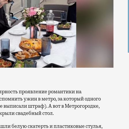
спомнить ужин в метро, за который одного
е выписали штраф). А вот в Метрогородке,
крыли свадебный стол.
шли белую скатерть и пластиковые стулья,