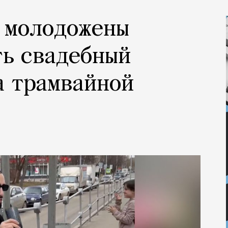
 молодожены
ть свадебный
а трамвайной