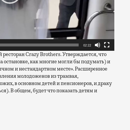
02:22
 ресторан Crazy Brothers. Утверждается, что
на остановке, как многие могли бы подумать) и
ычном и нестандартном месте». Расширенное
вления молодоженов из трамвая,
жих, в основном детей и пенсионеров, и драку
ся). В общем, будет что показать детям и
ть проявление романтики на транспортных объектах. М