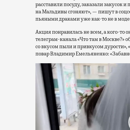
расставили посуду, заказали закусок и 
на Мальдивы сгоняют», — пишут в соцсе
пьяными драками уже как-то не в моде
Акция понравилась не всем, а кого-то 
телеграм-канала «Что там в Москве?» о
со вкусом пыли и привкусом дурости», 
повар Владимир Емельяненко: «Забавно,
Видеоплеер