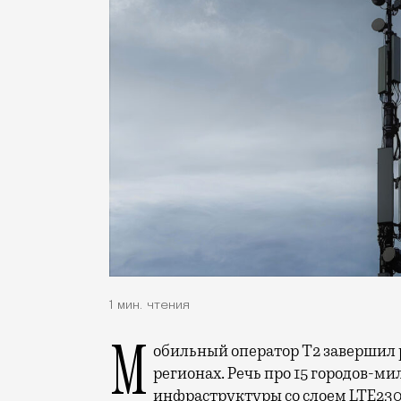
1 мин. чтения
Мобильный оператор Т2 завершил работы по увеличению скорости интернета в
регионах. Речь про 15 городов-ми
инфраструктуры со слоем LTE230