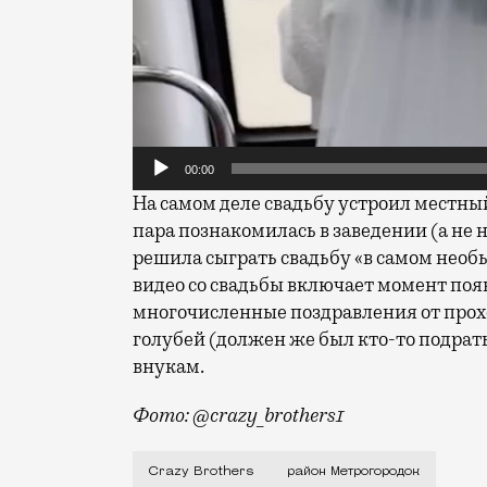
00:00
На самом деле свадьбу устроил местный
пара познакомилась в заведении (а не 
решила сыграть свадьбу «в самом необ
видео со свадьбы включает момент поя
многочисленные поздравления от прохо
голубей (должен же был кто-то подрать
внукам.
Фото: @crazy_brothers1
В последнее время набирает популярнос
Crazy Brothers
район Метрогородок