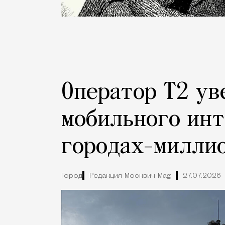
Оператор Т2 ув
мобильного инт
городах-милли
Город
Редакция Москвич Mag
27.07.2026