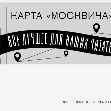
ГОРОД
ЛЮДИ
КИНО
РЕСТОРАНЫ 