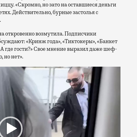
пиццу. «Скромно, но зато на оставшиеся деньги
тях. Действительно, бурные застолья с
.
она откровенно возмутила. Подписчики
бсуждают: «Кринж года», «Тиктокеры», «Банкет
«А где гости?» Свое мнение выразил даже шеф-
 но нет».