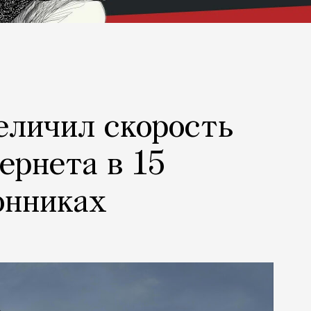
еличил скорость
ернета в 15
онниках