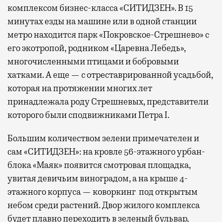
комплексом бизнес-класса «СИТИДЗЕН». В 15
минутах езды на машине или в одной станции
метро находится парк «Покровское-Стрешнево» с
его экотропой, родником «Царевна Лебедь»,
многочисленными птицами и бобровыми
хатками. А еще — с отреставрированной усадьбой,
которая на протяжении многих лет
принадлежала роду Стрешневых, представители
которого были сподвижниками Петра I.
Большим количеством зелени примечателен и
сам «СИТИДЗЕН»: на кровле 56-этажного урбан-
блока «Маяк» появится смотровая площадка,
увитая девичьим виноградом, а на крыше 4-
этажного корпуса — коворкинг под открытым
небом среди растений. Двор жилого комплекса
будет плавно переходить в зеленый бульвар,