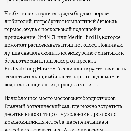
Чтобы тоже вступить в ряды бердвотчеров-
любителей, потребуется компактный бинокль,
термос, обувь с нескользкой подошвой и
приложение BirdNET или Merlin Bird ID, которое
помогает распознавать птиц по голосу. Новичкам
лучше сначала сходить на экскурсию с опытными
бердвотчерами, например, от проекта
Birdwatching Moscow. А если планируете начинать
самостоятельно, выбирайте парки с водоемами:
водоплавающих птиц проще заметить.
Излюбленное место московских бердвотчеров —
Главный ботанический сад, где можно встретить
десятки видов птиц: от мухоловок и дроздов до
краснокнижных ястреба-перепелятника и
ястреба-тетеревятника. А в «Покровском-