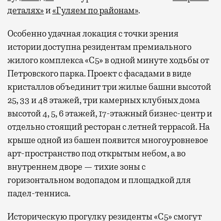
деталях»
и
«Гуляем по районам»
.
Особенно удачная локация с точки зрения
истории доступна резидентам премиального
жилого комплекса «С5»
в одной минуте ходьбы от
Петровского парка. Проект с фасадами в виде
кристаллов объединит три жилые башни высотой
25, 33 и 48 этажей, три камерных клубных дома
высотой 4, 5, 6 этажей, 17-этажный бизнес-центр и
отдельно стоящий ресторан с летней террасой. На
крыше одной из башен появится многоуровневое
арт-пространство под открытым небом, а во
внутреннем дворе — тихие зоны с
горизонтальном водопадом и площадкой для
падел-тенниса.
Историческую прогулку резиденты «С5» смогут