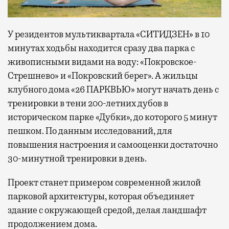
У резидентов мультиквартала «СИТИДЗЕН» в 10
минутах ходьбы находится сразу два парка с
живописными видами на воду: «Покровское-
Стрешнево» и «Покровский берег». А жильцы
клубного дома «26 ПАРКВЬЮ» могут начать день с
тренировки в тени 200-летних дубов в
историческом парке «Дубки», до которого 5 минут
пешком. По данным исследований, для
повышения настроения и самооценки достаточно
30-минутной тренировки в день.
Проект станет примером современной жилой
парковой архитектуры, которая объединяет
здание с окружающей средой, делая ландшафт
продолжением дома.