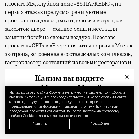
проекте MR, клубном доме «26 ПАРКВЬЮ», на
первых этажах предусмотрены уютные
пространства для отдыха и деловых встреч, а в
закрытом дворе — фитнес-зоны и места для
занятий йогой на свежем воздухе. В составе
проектов «СЕТ» и «Веер»
появится
первая в Москве
экотропа, встроенная в состав жилых комплексов,
гастрокластер, состоящий из восьми ресторанов и
20 фуд-корнеров, а также спортивный комплекс с
×
бассейном.
* По данным опроса MR Analytics
Мы используем файлы Сookie и метрические системы для сбора и
Уведомление 
анализа информации о производительности и использовании сайта,
а также для улучшения и индивидуальной настройки
** Заглавное фото — парк «Дубки»
предоставления информации. Нажимая кнопку «Принять» или
продолжая пользоваться сайтом, вы соглашаетесь на обработку
файлов Cookie и данных метрических систем.
Фото: пресс-служба MR Group,
Принять
Подробнее
BearFotos
/shutterstock.com/Fotodom