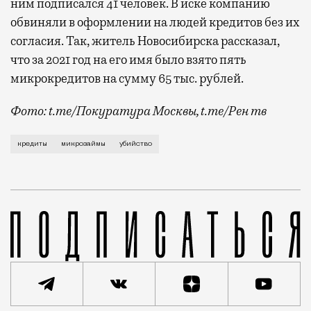
ним подписался 41 человек. В иске компанию
обвиняли в оформлении на людей кредитов без их
согласия. Так, житель Новосибирска рассказал,
что за 2021 год на его имя было взято пять
микрокредитов на сумму 65 тыс. рублей.
Фото: t.me/Покуратура Москвы, t.me/Рен тв
Были ли украдены деньги — пока не известно. Сегод
кредиты
микрозаймы
убийство