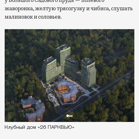
у Большого Садового пруда — полевого
жаворонка, желтую трясогузку и чибиса, слушать
малиновок и соловьев.
Клубный дом «26 ПАРКВЬЮ»