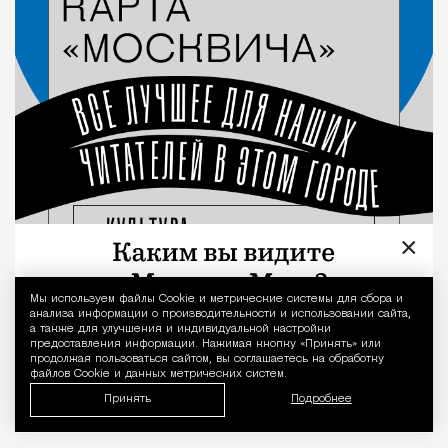
×
Мы используем файлы Сookie и метрические системы для сбора и
Уведомление 
анализа информации о производительности и использовании сайта,
а также для улучшения и индивидуальной настройки
предоставления информации. Нажимая кнопку «Принять» или
продолжая пользоваться сайтом, вы соглашаетесь на обработку
файлов Cookie и данных метрических систем.
Принять
Подробнее