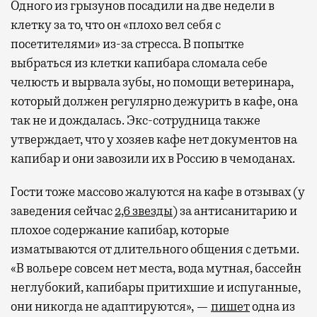
А ожидание рейса все чаще превращается
Одного из грызунов посадили на две недели в
не в потерянное время, а в возможность
клетку за то, что он «плохо вел себя с
спокойно закончить дела или спланировать
посетителями» из-за стресса. В попытке
активности в путешествии, например
выбраться из клетки капибара сломала себе
забронировать нужные билеты и рестораны.
челюсть и вырвала зубы, но помощи ветеринара,
который должен регулярно дежурить в кафе, она
так не и дождалась. Экс-сотрудница также
Бизнес-зал становится местом, где можно
утверждает, что у хозяев кафе нет документов на
провести переговоры, поработать или просто
капибар и они завозили их в Россию в чемоданах.
выпить кофе, наблюдая сквозь панорамные
окна за тем, как взлетают и садятся
Гости тоже массово жалуются на кафе в отзывах (у
самолеты. В Москве нет недостатка
заведения сейчас
2,6 звезды
) за антисанитарию и
в лаунжах. В аэропортах их обычно
плохое содержание капибар, которые
несколько — в разных зонах воздушных
изматываются от длительного общения с детьми.
гаваней. На некоторых вокзалах — тоже.
«В вольере совсем нет места, вода мутная, бассейн
Лаунжи доступны на Ленинградском,
неглубокий, капибары притихшие и испуганные,
Павелецком, Казанском, Ярославском
они никогда не адаптируются», —
пишет
одна из