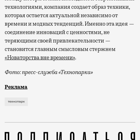
технологиями, компания создает образ техники,
которая остается актуальной независимо от
времени и модных тенденций. Именно эта идея —
соединение инноваций с ценностями, не
теряющими своей привлекательности —
становится главным смысловым стержнем
«Новаторства вне времени»
.
Фото: пресс-служба «Технопарка»
Рекламные кампании техники редко выходят за рамк
Реклама
технопарк