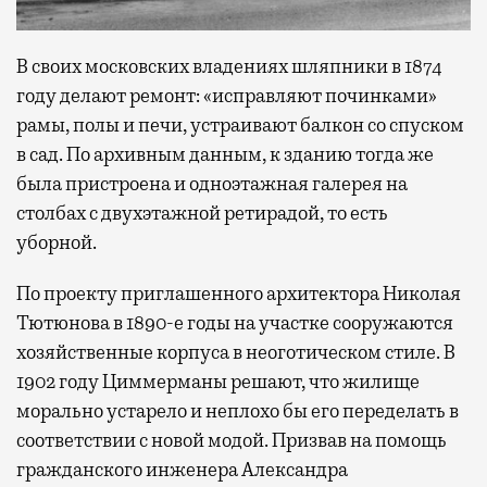
В своих московских владениях шляпники в 1874
году делают ремонт: «исправляют починками»
рамы, полы и печи, устраивают балкон со спуском
в сад. По архивным данным, к зданию тогда же
была пристроена и одноэтажная галерея на
столбах с двухэтажной ретирадой, то есть
уборной.
По проекту приглашенного архитектора Николая
Тютюнова в 1890-е годы на участке сооружаются
хозяйственные корпуса в неоготическом стиле. В
1902 году Циммерманы решают, что жилище
морально устарело и неплохо бы его переделать в
соответствии с новой модой. Призвав на помощь
гражданского инженера Александра