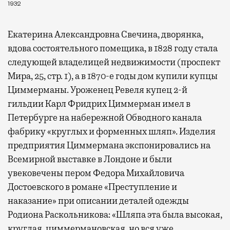
1932
Екатерина Александровна Свечина, дворянка,
вдова состоятельного помещика, в 1828 году стала
следующей владелицей недвижимости (проспект
Мира, 25, стр. 1), а в 1870-е годы дом купили купцы
Циммерманы. Уроженец Ревеля купец 2-й
гильдии Карл Фридрих Циммерман имел в
Петербурге на набережной Обводного канала
фабрику «круглых и форменных шляп». Изделия
предприятия Циммермана экспонировались на
Всемирной выставке в Лондоне и были
увековечены пером Федора Михайловича
Достоевского в романе «Преступление и
наказание» при описании деталей одежды
Родиона Раскольникова: «Шляпа эта была высокая,
круглая, циммермановская, но вся уже