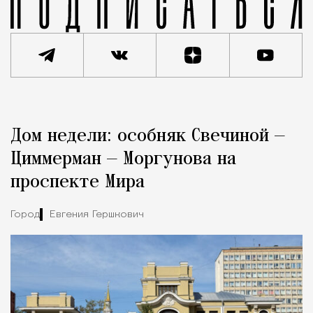
Реклама
Редакция Москвич Mag
Дом недели: особняк Свечиной —
Город
Циммерман — Моргунова на
проспекте Мира
Город
Евгения Гершкович