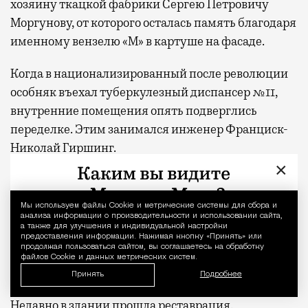
хозяину ткацкой фабрики Сергею Петровичу
Моргунову, от которого осталась память благодаря
именному вензелю «М» в картуше на фасаде.
Когда в национализированный после революции
особняк въехал туберкулезный диспансер №11,
внутренние помещения опять подверглись
переделке. Этим занимался инженер Франциск-
Николай Гиршинг.
×
За постсоветские годы объект культурного
наследия регионального значения успел побывать
Мы используем файлы Сookie и метрические системы для сбора и
Уведомление 
и медицинским центром, и музеем восковых
анализа информации о производительности и использовании сайта,
а также для улучшения и индивидуальной настройки
фигур, пока в 2003 году сюда не заехал офис
предоставления информации. Нажимая кнопку «Принять» или
продолжая пользоваться сайтом, вы соглашаетесь на обработку
музыкального коллектива, известного
файлов Cookie и данных метрических систем.
уникальным многоголосием — Хора Турецкого.
Принять
Подробнее
Недавно в здании прошла реставрация.