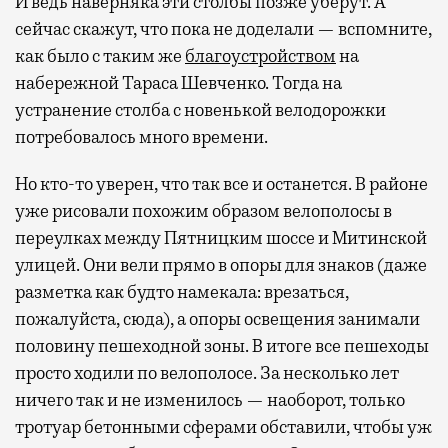
И ведь наверняка эти столбы позже уберут. А
сейчас скажут, что пока не доделали — вспомните,
как было с таким же
благоустройством
на
набережной Тараса Шевченко. Тогда на
устранение столба с новенькой велодорожки
потребовалось много времени.
Но кто-то уверен, что так все и останется. В районе
уже рисовали похожим образом велополосы в
переулках между Пятницким шоссе и Митинской
улицей. Они вели прямо в опоры для знаков (даже
разметка как будто намекала: врезаться,
пожалуйста, сюда), а опоры освещения занимали
половину пешеходной зоны. В итоге все пешеходы
просто ходили по велополосе. За несколько лет
ничего так и не изменилось — наоборот, только
тротуар бетонными сферами обставили, чтобы уж