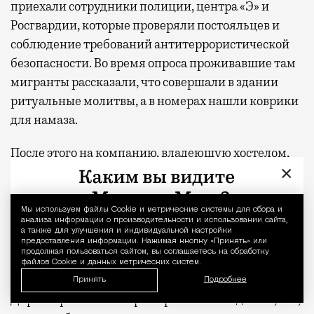
приехали сотрудники полиции, центра «Э» и
Росгвардии, которые проверяли постояльцев и
соблюдение требований антитеррористической
безопасности. Во время опроса проживавшие там
мигранты рассказали, что совершали в здании
ритуальные молитвы, а в номерах нашли коврики
для намаза.
После этого на компанию, владеющую хостелом,
×
составили протокол по статье о незаконном
осуществлении миссионерской деятельности. По
версии прокуратуры, поскольку владелец не
Мы используем файлы Сookie и метрические системы для сбора и
Уведомление 
анализа информации о производительности и использовании сайта,
является религиозной организацией, проведение
а также для улучшения и индивидуальной настройки
предоставления информации. Нажимая кнопку «Принять» или
религиозных обрядов в помещении хостела
продолжая пользоваться сайтом, вы соглашаетесь на обработку
файлов Cookie и данных метрических систем.
нарушает требования законодательства.
Принять
Подробнее
Директор хостела Георгий рассказал изданию, что,