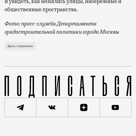
и увидеть, как менялись улицы, набережные и
общественные пространства.
Фото: пресс-служба Департамента
градостроительной политики города Москвы
В этом году профессиональный праздник День строи
День строителя
Реклама
Редакция Москвич Mag