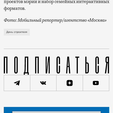
проектов мэрии и набор семейных интерактивных
форматов.
Фото: Мобильный репортер/агентство «Москва»
Это каска в фирменных цветах департамента строит
День строителя
Статья
Кирилл Романов
Город