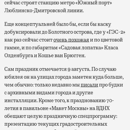
сейчас строят станцию метро «Южный порт»
Люблинско-Дмитровской линии.
Еще концептуальней было бы, если бы каску
добуксировали до Болотного острова, где у «ГЭС-2»
как раз сейчас стоит
очень похожая
и по цветовой
гамме, и по габаритам «Садовая лопатка» Класа
Олденбурга и Кошье ван Брюгген.
Сам праздник отмечается 9 августа. По случаю
юбилея он на улицах города заметен куда больше,
чем обычно: только недавно мы
писали
про будки
с архивными видами города и другие
инсталляции. Кроме того, к празднованию 70-
летия в павильоне «Макет Москвы» на ВДНХ
обещают целую праздничную спецпрограмму:
презентацию текущих градостроительных