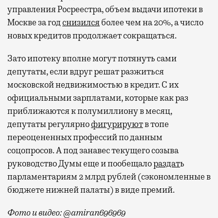
управления Росреестра, объем выдачи ипотеки в
Москве за год
снизился
более чем на 20%, а число
новых кредитов продолжает сокращаться.
Зато ипотеку вполне могут потянуть сами
депутаты, если вдруг решат разжиться
московской недвижимостью в кредит. С их
официальными зарплатами, которые как раз
приближаются к полумиллиону в месяц,
депутаты регулярно
фигурируют
в топе
переоцененных профессий по данным
соцопросов. А под занавес текущего созыва
руководство Думы еще и пообещало
раздат
ь
парламентариям 2 млрд рублей (сэкономленные в
бюджете нижней палаты) в виде премий.
Фото и видео: @amiran696969