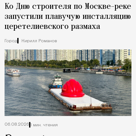
Ко Дню строителя по Москве-реке
Город
запустили плавучую инсталляцию
церетелиевского размаха
Город
Кирилл Романов
06.08.2026
1 мин. чтения