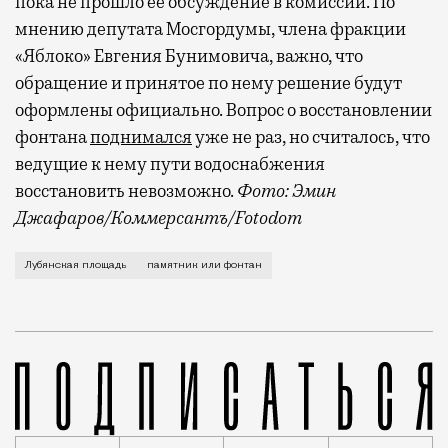
пока не прошло ее обсуждение в комиссии. По
мнению депутата Мосгордумы, члена фракции
«Яблоко» Евгения Бунимовича, важно, что
обращение и принятое по нему решение будут
оформлены официально. Вопрос о восстановлении
фонтана
поднимался
уже не раз, но считалось, что
ведущие к нему пути водоснабжения
восстановить невозможно.
Фото: Эмин
Джафаров/Коммерсантъ/Fotodom
Казалось, история с Лубянской площадью по крайне
Лубянская площадь
памятник или фонтан