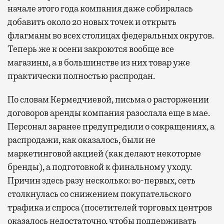
Бизнес-зал становится местом, где можно
начале этого года компания даже собиралась
провести переговоры, поработать или просто
добавить около 20 новых точек и открыть
выпить кофе, наблюдая сквозь панорамные
флагманы во всех столицах федеральных округов.
окна за тем, как взлетают и садятся
Теперь же к осени закроются вообще все
самолеты. В Москве нет недостатка
магазины, а в большинстве из них товар уже
в лаунжах. В аэропортах их обычно
практически полностью распродан.
несколько — в разных зонах воздушных
гаваней. На некоторых вокзалах — тоже.
По словам Кермедчиевой, письма о расторжении
Лаунжи доступны на Ленинградском,
договоров аренды компания разослала еще в мае.
Павелецком, Казанском, Ярославском
Персонал заранее предупредили о сокращениях, а
и Курском вокзалах.
Попасть в бизнес-залы
распродажи, как оказалось, были не
могут держатели карт Mir Supreme. Причем
маркетинговой акцией (как делают некоторые
не только в столице. Всего доступно более
бренды), а подготовкой к финальному уходу.
1000 бизнес-залов по всему миру.
Причин здесь разу несколько: во-первых, сеть
столкнулась со снижением покупательского
трафика и спроса (посетителей торговых центров
оказалось недостаточно, чтобы поддерживать