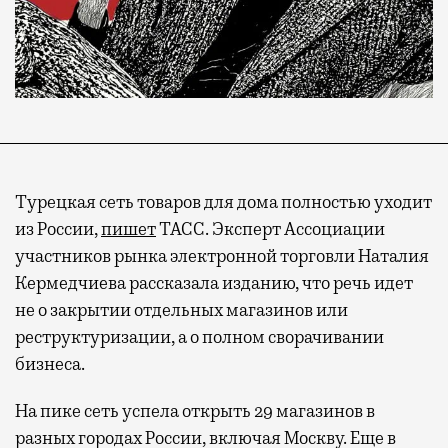
Турецкая сеть товаров для дома полностью уходит
Современный путешественник часто берет
из России,
пишет
ТАСС. Эксперт Ассоциации
с собой не только чемодан, но и ноутбук.
участников рынка электронной торговли Наталия
А ожидание рейса все чаще превращается
Кермедчиева рассказала изданию, что речь идет
не в потерянное время, а в возможность
не о закрытии отдельных магазинов или
спокойно закончить дела или спланировать
реструктуризации, а о полном сворачивании
активности в путешествии, например
бизнеса.
забронировать нужные билеты и рестораны.
На пике сеть успела открыть 29 магазинов в
разных городах России, включая Москву. Еще в