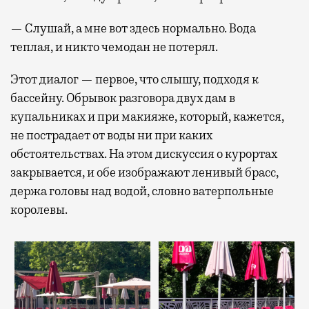
— Слушай, а мне вот здесь нормально. Вода
теплая, и никто чемодан не потерял.
Этот диалог — первое, что слышу, подходя к
бассейну. Обрывок разговора двух дам в
купальниках и при макияже, который, кажется,
не пострадает от воды ни при каких
обстоятельствах. На этом дискуссия о курортах
закрывается, и обе изображают ленивый брасс,
держа головы над водой, словно ватерпольные
королевы.