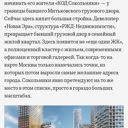
начинать его жители «КОД Сокольники» — у
границы бывшего Митьковского грузового двора.
Сейчас здесь кипит большая стройка. Девелопер
«Новая Эра», структура «РЖД-Недвижимости»,
превращает бывший грузовой двор в семейный
жилой квартал. Здесь появится не «еще один ЖК»,
а полноценный кластер с жильем, современными
офисами и торговой галереей. Так когда-то на
карте Москвы только намечались точки, из
которых потом выросли самые желанные адреса
города. Сокольники явно претендуют на то же
место в этом списке, просто в гораздо больших
масштабах.