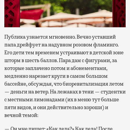
Публика узнается мгновенно. Вечно уставший
папа дрейфует на надувном розовом фламинго.
Его дети тем временем устраивают в детской зоне
шторм в шесть баллов. Пара дам с фигурами, за
которые заплачено потом и абонементами,
медленно нарезает круги в самом большом
бассейне, обсуждая, что биоревитализация летом
— деньги на ветер. На лежаках в тени — студентки
с местными лимонадами (их в меню тут больше
пяти видов, и они действительно хороши) и
вечной темой:
— Он мне пишет: «Как дела?» Как дела! После