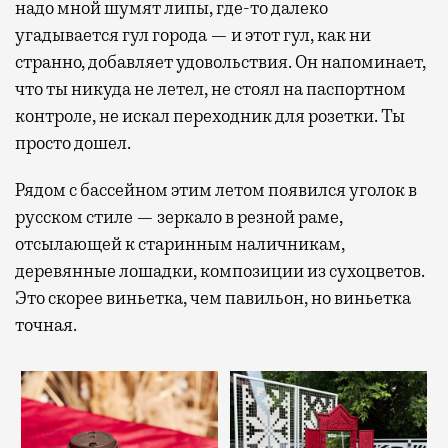
надо мной шумят липы, где-то далеко
угадывается гул города — и этот гул, как ни
странно, добавляет удовольствия. Он напоминает,
что ты никуда не летел, не стоял на паспортном
контроле, не искал переходник для розетки. Ты
просто дошел.
Рядом с бассейном этим летом появился уголок в
русском стиле — зеркало в резной раме,
отсылающей к старинным наличникам,
деревянные лошадки, композиции из сухоцветов.
Это скорее виньетка, чем павильон, но виньетка
точная.