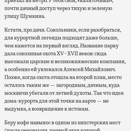
приехал на метро. У тебя свой, «калиточный»,
почти дачный доступ через тихую и зеленую
улицу Шумкина.
Кстати, про дачи. Сокольники, если разобраться,
для курортной легенды подходят даже больше,
чем кажется на первый взгляд. Название парку
дала соколиная охота XV−XVII веков: сюда
выезжали царские и великокняжеские компании,
а особенно ей увлекался Алексей Михайлович.
Позже, когда охота отошла на второй план, место
осталось таким же — загородным, дачным, куда
москвичи убегали от летней духоты. Так что идея
дома-курорта для этой точки на карте — не
выдумка, а возвращение к истокам.
Беру кофе навынос в одном из хипстерских мест
(после реновации, первый этап которой