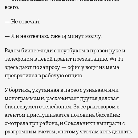
всего.
— Не отвечай.
— Я и не отвечаю. Уже 14 минут молчу.
Рядом бизнес-леди с ноутбуком в правой руке и
телефоном в левой правит презентацию. Wi-Fi
здесь дают по запросу — офис у воды из мема
превратился в рабочую опцию.
У бортика, укутанная в парео с узнаваемыми
монограммами, расхаживает другая деловая
бизнесвумен с телефоном. За ее разговором с
агентом прислушивается половина бассейна:
смотрела три района, и Сокольники выиграли с
разгромным счетом, «потому что там хоть дышать