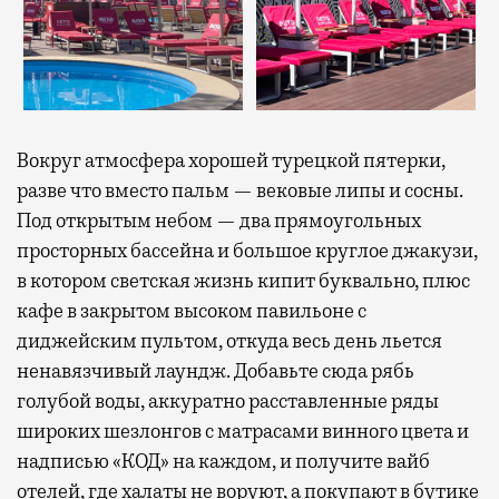
Вокруг атмосфера хорошей турецкой пятерки,
разве что вместо пальм — вековые липы и сосны.
Под открытым небом — два прямоугольных
просторных бассейна и большое круглое джакузи,
в котором светская жизнь кипит буквально, плюс
кафе в закрытом высоком павильоне с
диджейским пультом, откуда весь день льется
ненавязчивый лаундж. Добавьте сюда рябь
голубой воды, аккуратно расставленные ряды
широких шезлонгов с матрасами винного цвета и
надписью «КОД» на каждом, и получите вайб
отелей, где халаты не воруют, а покупают в бутике