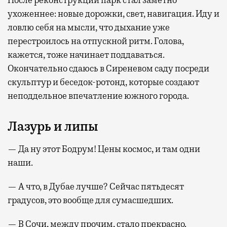
После реконструкции парк стал заметно
ухоженнее: новые дорожки, свет, навигация. Иду и
ловлю себя на мысли, что дыхание уже
перестроилось на отпускной ритм. Голова,
кажется, тоже начинает поддаваться.
Окончательно сдаюсь в Сиреневом саду посреди
скульптур и беседок-ротонд, которые создают
неподдельное впечатление южного города.
Лазурь и липы
— Да ну этот Бодрум! Цены космос, и там одни
наши.
— А что, в Дубае лучше? Сейчас пятьдесят
градусов, это вообще для сумасшедших.
— В Сочи, между прочим, стало прекрасно.