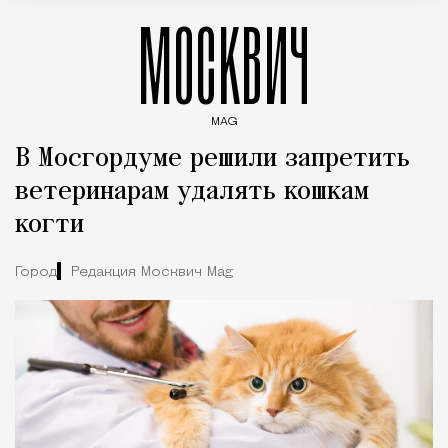
МОСКВИЧ
MAG
Введите ключевые слова для поиска статей
В Мосгордуме решили запретить
ветеринарам удалять кошкам
когти
Город
Редакция Москвич Mag