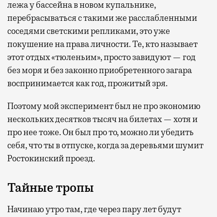
лежа у бассейна в новом купальнике,
перебрасываться с такими же расслабленными
соседями светскими репликами, это уже
покушение на права личности. Те, кто называет
этот отдых «тюленьим», просто завидуют — год
без моря и без законно приобретенного загара
воспринимается как год, прожитый зря.
Поэтому мой эксперимент был не про экономию
нескольких десятков тысяч на билетах — хотя и
про нее тоже. Он был про то, можно ли убедить
себя, что ты в отпуске, когда за деревьями шумит
Ростокинский проезд.
Тайные тропы
Начинаю утро там, где через пару лет будут