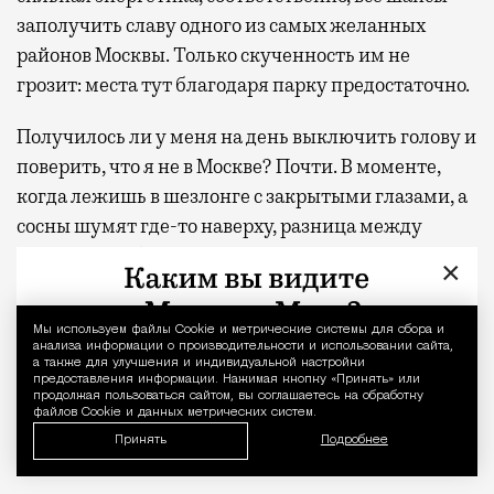
заполучить славу одного из самых желанных
районов Москвы. Только скученность им не
грозит: места тут благодаря парку предостаточно.
Получилось ли у меня на день выключить голову и
поверить, что я не в Москве? Почти. В моменте,
когда лежишь в шезлонге с закрытыми глазами, а
сосны шумят где-то наверху, разница между
отпуском и обычным вторником действительно
×
стирается. Домой я вернулась пешком, а не через
аэропорт, но ощущение осталось то же — будто
Мы используем файлы Сookie и метрические системы для сбора и
Уведомление 
только что откуда-то издалека приехала
анализа информации о производительности и использовании сайта,
а также для улучшения и индивидуальной настройки
отдохнувшей.
предоставления информации. Нажимая кнопку «Принять» или
продолжая пользоваться сайтом, вы соглашаетесь на обработку
файлов Cookie и данных метрических систем.
С проектной декларацией можно ознакомиться по
Принять
Подробнее
ссылке
.