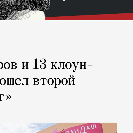
ров и 13 клоун-
рошел второй
т»