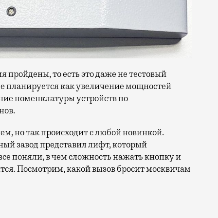
 пройдены, то есть это даже не тестовый
ее планируется как увеличение мощностей
ение номенклатуры устройств по
нов.
ем, но так происходит с любой новинкой.
ый завод представил лифт, который
все поняли, в чем сложность нажать кнопку и
ится. Посмотрим, какой вызов бросит москвичам