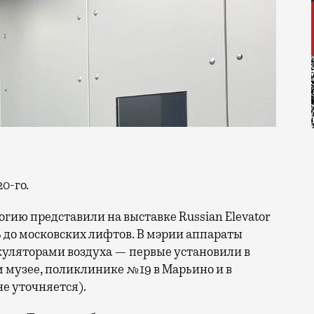
20-го.
огию представили на выставке Russian Elevator
сь до московских лифтов. В мэрии аппараты
ляторами воздуха — первые установили в
 музее, поликлинике №19 в Марьино и в
е уточняется).