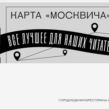
ГОРОД
ЛЮДИ
КИНО
РЕСТОРАНЫ 