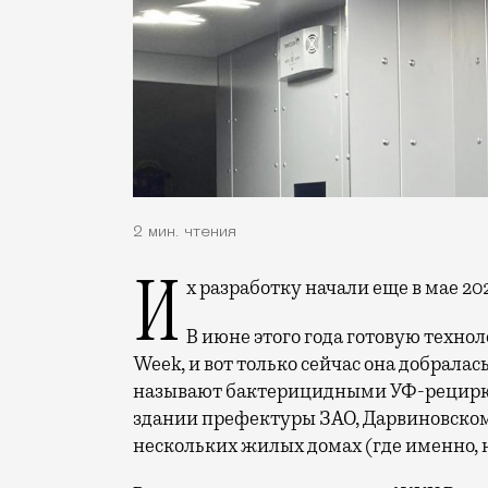
2 мин. чтения
Их разработку начали еще в мае 20
В июне этого года готовую технол
Week, и вот только сейчас она добрала
называют бактерицидными УФ-рецирку
здании префектуры ЗАО, Дарвиновском
нескольких жилых домах (где именно, н