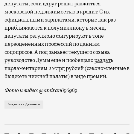
депутаты, если вдруг решат разжиться
московской недвижимостью в кредит. С их
официальными зарплатами, которые как раз
приближаются к полумиллиону в месяц,
депутаты регулярно
фигурируют
в топе
переоцененных профессий по данным
соцопросов. А под занавес текущего созыва
руководство Думы еще и пообещало
раздат
ь
парламентариям 2 млрд рублей (сэкономленные в
бюджете нижней палаты) в виде премий.
Фото и видео: @amiran696969
Видео с репликой из интервью народного избранника
Владислав Даванков