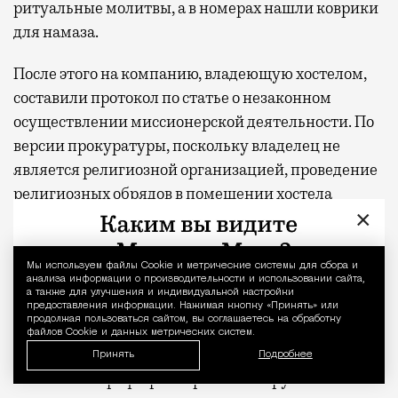
ритуальные молитвы, а в номерах нашли коврики
для намаза.
После этого на компанию, владеющую хостелом,
составили протокол по статье о незаконном
осуществлении миссионерской деятельности. По
версии прокуратуры, поскольку владелец не
является религиозной организацией, проведение
религиозных обрядов в помещении хостела
×
нарушает требования законодательства.
Директор хостела Георгий рассказал изданию, что,
Мы используем файлы Сookie и метрические системы для сбора и
Уведомление 
как ему объяснили, для организации места для
анализа информации о производительности и использовании сайта,
а также для улучшения и индивидуальной настройки
молитвы необходимо оборудовать специальное
предоставления информации. Нажимая кнопку «Принять» или
продолжая пользоваться сайтом, вы соглашаетесь на обработку
помещение и оформить соответствующее
файлов Cookie и данных метрических систем.
разрешение. Суд признал компанию виновной и
Принять
Подробнее
назначил штраф в размере 100 тыс. рублей.