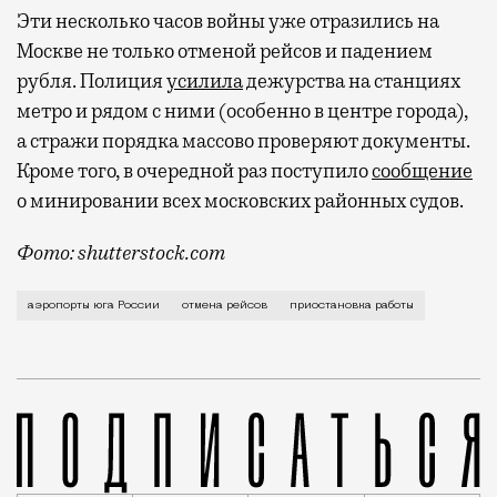
Эти несколько часов войны уже отразились на
Москве не только отменой рейсов и падением
рубля. Полиция
усилила
дежурства на станциях
метро и рядом с ними (особенно в центре города),
а стражи порядка массово проверяют документы.
Кроме того, в очередной раз поступило
сообщение
о минировании всех московских районных судов.
Фото: shutterstock.com
На юг России сейчас попасть можно только по земле
аэропорты юга России
отмена рейсов
приостановка работы