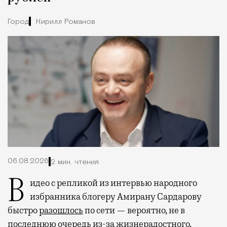
Город
Кирилл Романов
06.08.2026
2 мин. чтения
Видео с репликой из интервью народного
избранника блогеру Амирану Сардарову
быстро
разошлось
по сети — вероятно, не в
последнюю очередь из-за жизнерадостного,