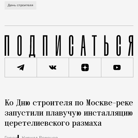
В этом году профессиональный праздник День строи
День строителя
Реклама
Редакция Москвич Mag
Ко Дню строителя по Москве-реке
Город
запустили плавучую инсталляцию
церетелиевского размаха