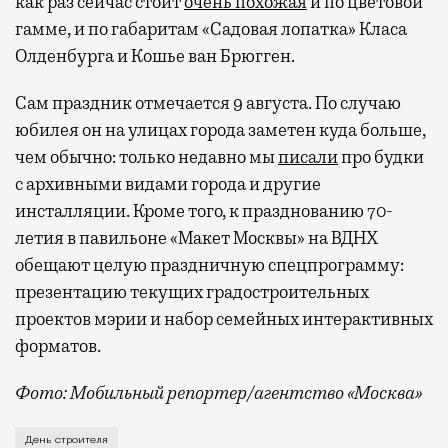
как раз сейчас стоит
очень похожая
и по цветовой
гамме, и по габаритам «Садовая лопатка» Класа
Олденбурга и Кошье ван Брюгген.
Сам праздник отмечается 9 августа. По случаю
юбилея он на улицах города заметен куда больше,
чем обычно: только недавно мы
писали
про будки
с архивными видами города и другие
инсталляции. Кроме того, к празднованию 70-
летия в павильоне «Макет Москвы» на ВДНХ
обещают целую праздничную спецпрограмму:
презентацию текущих градостроительных
проектов мэрии и набор семейных интерактивных
форматов.
Фото: Мобильный репортер/агентство «Москва»
Это каска в фирменных цветах департамента строит
День строителя