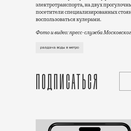
электротранспорта, на двух прогулочн
посетители специализированных стоян
воспользоваться кулерами.
Фото и видео: пресс-служба Московск
Последние пару недель погода в Москве
раздача воды в метро
Подписаться
Реклама
Редакция Москвич Mag
Город