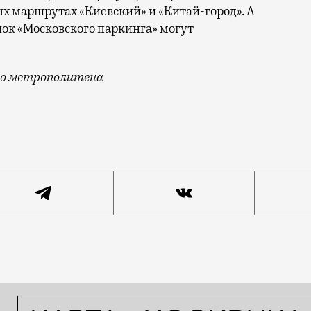
ых маршрутах «Киевский» и «Китай-город». А
ок «Московского паркинга» могут
ого метрополитена
 напоминает качели: то жара, то холодно, то столби