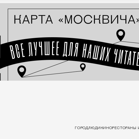
ГОРОД
ЛЮДИ
КИНО
РЕСТОРАНЫ 