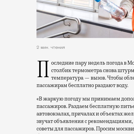
2 мин. чтения
Последние пару недель погода в Москве напоминает качели: то жара, то холодно, то
столбик термометра снова штурму
температура — вызов. Чтобы обл
пассажирам бесплатно раздают воду.
«В жаркую погоду мы принимаем допо
пассажиров. Раздаем бесплатную питье
автовокзалах, причалах и объектах же
звучат объявления с рекомендациями,
советы для пассажиров. Просим москви