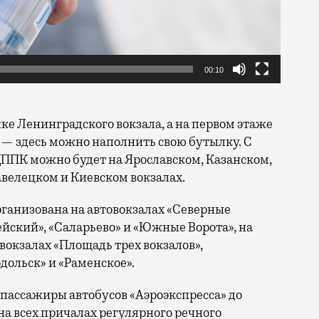
00:10
е Ленинградского вокзала, а на первом этаже
 — здесь можно наполнить свою бутылку. С
в ЦППК можно будет на Ярославском, Казанском,
авелецком и Киевском вокзалах.
ганизована на автовокзалах «Северные
ейский», «Саларьево» и «Южные Ворота», на
вокзалах «Площадь трех вокзалов»,
ольск» и «Раменское».
ь пассажиры автобусов «Аэроэкспресса» до
на всех причалах регулярного речного