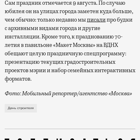
Сам праздник отмечается 9 августа. По случаю
юбилея он на улицах города заметен куда больше,
чем обычно: только недавно мы
писали
про будки
с архивными видами города и другие
инсталляции. Кроме того, к празднованию 70-
летия в павильоне «Макет Москвы» на ВДНХ
обещают целую праздничную спецпрограмму:
презентацию текущих градостроительных
проектов мэрии и набор семейных интерактивных
форматов.
Фото: Мобильный репортер/агентство «Москва»
Это каска в фирменных цветах департамента строит
День строителя