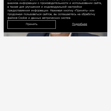
Уведомление 
анализа информации о производительности и использовании сайта,
а также для улучшения и индивидуальной настройки
предоставления информации. Нажимая кнопку «Принять» или
продолжая пользоваться сайтом, вы соглашаетесь на обработку
файлов Cookie и данных метрических систем.
Принять
Подробнее
06.08.2026
2 мин. чтения
Видео с репликой из интервью народного
избранника блогеру Амирану Сардарову
быстро
разошлось
по сети — вероятно, не в
последнюю очередь из-за жизнерадостного,
заливистого смеха, которым он сопровождает свою
констатацию. Отсмеявшись, он уточняет, что это
смех сквозь слезы: «В Москве это 100%