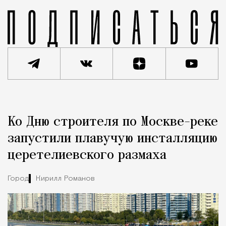
Реклама
Редакция Москвич Mag
Ко Дню строителя по Москве-реке
Город
запустили плавучую инсталляцию
церетелиевского размаха
Город
Кирилл Романов