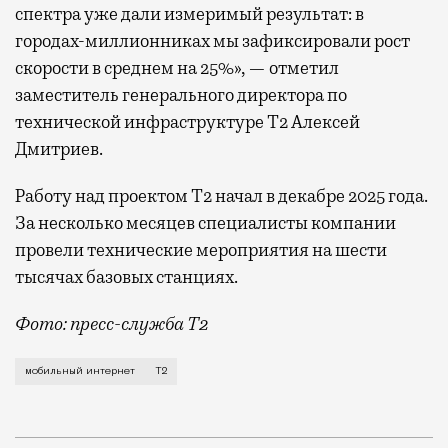
спектра уже дали измеримый результат: в
городах-миллионниках мы зафиксировали рост
скорости в среднем на 25%», — отметил
заместитель генерального директора по
технической инфраструктуре Т2 Алексей
Дмитриев.
Работу над проектом Т2 начал в декабре 2025 года.
За несколько месяцев специалисты компании
провели технические мероприятия на шести
тысячах базовых станциях.
Фото: пресс-служба Т2
Мобильный оператор Т2 завершил работы по увеличе
мобильный интернет
Т2