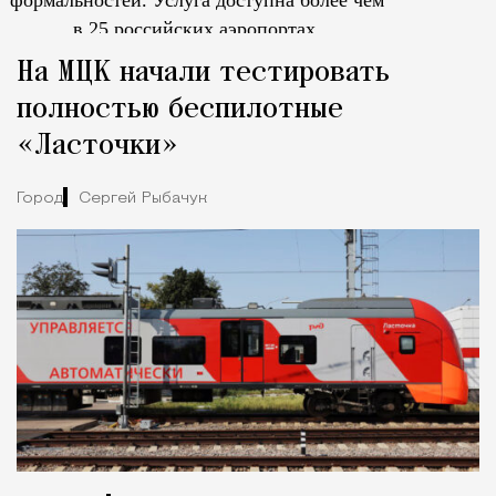
в 25 российских аэропортах.
Tcпециальный проектКаждый москвич знает — отпуск нач
На МЦК начали тестировать
полностью беспилотные
«Ласточки»
Город
Сергей Рыбачук