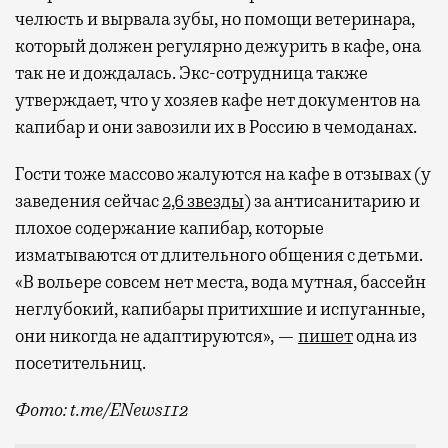
забронировать нужные билеты и рестораны.
челюсть и вырвала зубы, но помощи ветеринара,
который должен регулярно дежурить в кафе, она
так не и дождалась. Экс-сотрудница также
Бизнес-зал становится местом, где можно
утверждает, что у хозяев кафе нет документов на
провести переговоры, поработать или просто
капибар и они завозили их в Россию в чемоданах.
выпить кофе, наблюдая сквозь панорамные
окна за тем, как взлетают и садятся
Гости тоже массово жалуются на кафе в отзывах (у
самолеты. В Москве нет недостатка
заведения сейчас
2,6 звезды
) за антисанитарию и
в лаунжах. В аэропортах их обычно
плохое содержание капибар, которые
несколько — в разных зонах воздушных
изматываются от длительного общения с детьми.
гаваней. На некоторых вокзалах — тоже.
«В вольере совсем нет места, вода мутная, бассейн
Лаунжи доступны на Ленинградском,
неглубокий, капибары притихшие и испуганные,
Павелецком, Казанском, Ярославском
они никогда не адаптируются», —
пишет
одна из
и Курском вокзалах.
Попасть в бизнес-залы
посетительниц.
могут держатели карт Mir Supreme. Причем
не только в столице. Всего доступно более
Фото: t.me/ENews112
1000 бизнес-залов по всему миру.