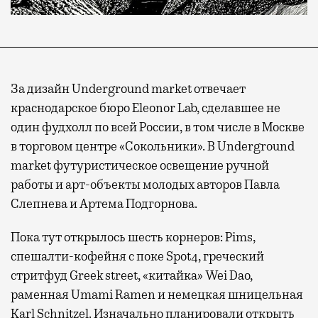
За дизайн Underground market отвечает
краснодарское бюро Eleonor Lab, сделавшее не
один фудхолл по всей России, в том числе в Москве
в торговом центре «Сокольники». В Underground
market футуристическое освещение ручной
работы и арт-объекты молодых авторов Павла
Слепнева и Артема Подгорнова.
Пока тут открылось шесть корнеров: Pims,
спешалти-кофейня с поке Spot4, греческий
стритфуд Greek street, «китайка» Wei Dao,
раменная Umami Ramen и немецкая шницельная
Karl Schnitzel. Изначально
планировали
открыть