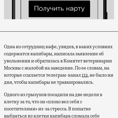
Одна из сотрудниц кафе, увидев, в каких условиях
содержатся капибары, написала заявление об
увольнении и обратилась в Комитет ветеринарии
Москвы с жалобой на заведение. По ее словам, на
которые ссылается телеграм-канал
112
, не было ни
Современный путешественник часто берет
дня, чтобы капибары не травмировались.
с собой не только чемодан, но и ноутбук.
А ожидание рейса все чаще превращается
Одного из грызунов посадили на две недели в
не в потерянное время, а в возможность
клетку за то, что он «плохо вел себя с
спокойно закончить дела или спланировать
посетителями» из-за стресса. В попытке
активности в путешествии, например
выбраться из клетки капибара сломала себе