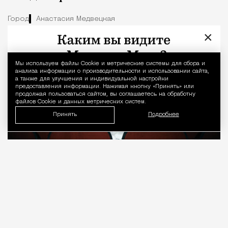
Город
Анастасия Медвецкая
×
Мы используем файлы Сookie и метрические системы для сбора и
Уведомление 
анализа информации о производительности и использовании сайта,
а также для улучшения и индивидуальной настройки
предоставления информации. Нажимая кнопку «Принять» или
продолжая пользоваться сайтом, вы соглашаетесь на обработку
файлов Cookie и данных метрических систем.
Принять
Подробнее
08.08.2026
7 мин. чтения
О рождении за границей благодаря бабушке
Алисе Фрейндлих, о папе, который устраивал
трудотерапию, заставляя убирать за собаками на
улице, об изменениях в театре «На Страстном» и о