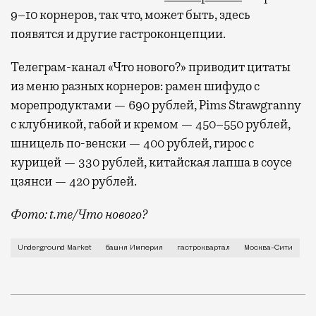
9–10 корнеров, так что, может быть, здесь
появятся и другие гастроконцепции.
Телеграм-канал «Что нового?» приводит цитаты
из меню разных корнеров: рамен шифудо с
морепродуктами — 690 рублей, Pims Strawgranny
c клубникой, габой и кремом — 450–550 рублей,
шницель по-венски — 400 рублей, гирос с
курицей — 330 рублей, китайская лапша в соусе
цзянси — 420 рублей.
Фото: t.me/Что нового?
О появлении мрачного гастроквартала на –1 этаже б
Underground Market
башня Империя
гастроквартал
Москва-Сити