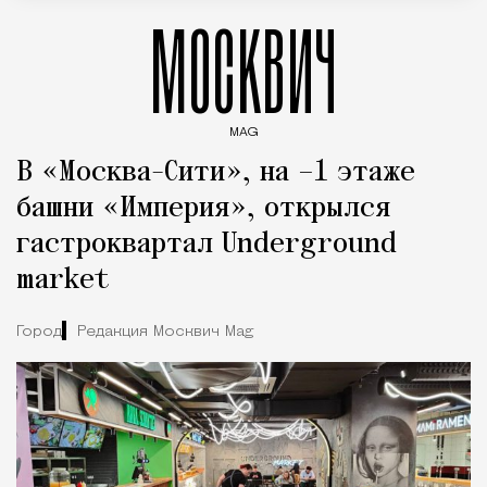
МОСКВИЧ
MAG
Введите ключевые слова для поиска статей
В «Москва-Сити», на –1 этаже
башни «Империя», открылся
гастроквартал Underground
market
Город
Редакция Москвич Mag