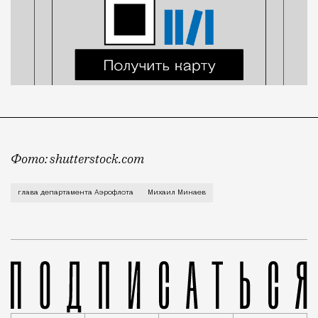
Фото: shutterstock.com
Он возглавлял один из департаментов компании, кот
глава департамента Аэрофлота
Михаил Минаев