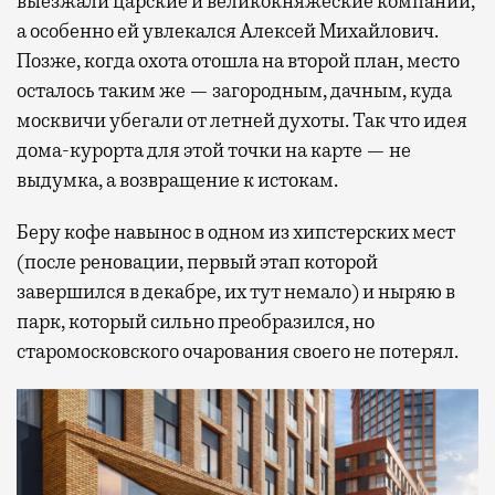
выезжали царские и великокняжеские компании,
а особенно ей увлекался Алексей Михайлович.
Позже, когда охота отошла на второй план, место
осталось таким же — загородным, дачным, куда
москвичи убегали от летней духоты. Так что идея
дома-курорта для этой точки на карте — не
выдумка, а возвращение к истокам.
Беру кофе навынос в одном из хипстерских мест
(после реновации, первый этап которой
завершился в декабре, их тут немало) и ныряю в
парк, который сильно преобразился, но
старомосковского очарования своего не потерял.