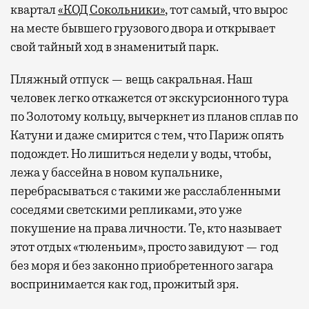
квартал
«КОД Сокольники»
, тот самый, что вырос
на месте бывшего грузового двора и открывает
свой тайный ход в знаменитый парк.
Пляжный отпуск — вещь сакральная. Наш
человек легко откажется от экскурсионного тура
по Золотому кольцу, вычеркнет из планов сплав по
Катуни и даже смирится с тем, что Париж опять
подождет. Но лишиться недели у воды, чтобы,
лежа у бассейна в новом купальнике,
перебрасываться с такими же расслабленными
соседями светскими репликами, это уже
покушение на права личности. Те, кто называет
этот отдых «тюленьим», просто завидуют — год
без моря и без законно приобретенного загара
воспринимается как год, прожитый зря.