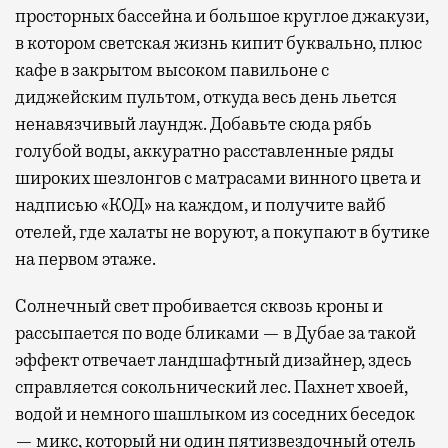
просторных бассейна и большое круглое джакузи,
в котором светская жизнь кипит буквально, плюс
кафе в закрытом высоком павильоне с
диджейским пультом, откуда весь день льется
ненавязчивый лаундж. Добавьте сюда рябь
голубой воды, аккуратно расставленные ряды
широких шезлонгов с матрасами винного цвета и
надписью «КОД» на каждом, и получите вайб
отелей, где халаты не воруют, а покупают в бутике
на первом этаже.
Солнечный свет пробивается сквозь кроны и
рассыпается по воде бликами — в Дубае за такой
эффект отвечает ландшафтный дизайнер, здесь
справляется сокольнический лес. Пахнет хвоей,
водой и немного шашлыком из соседних беседок
— микс, который ни один пятизвездочный отель