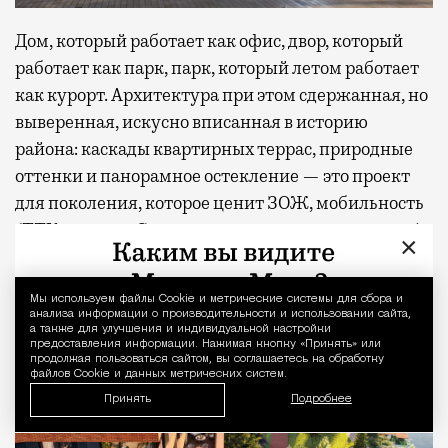
Дом, который работает как офис, двор, который
работает как парк, парк, который летом работает
как курорт. Архитектура при этом сдержанная, но
выверенная, искусно вписанная в историю
района: каскады квартирных террас, природные
оттенки и панорамное остекление — это проект
для поколения, которое ценит ЗОЖ, мобильность
(ТТК и метро «Сокольники» рядом, в паре минут)
×
и не любит лишнего пафоса.
Мы используем файлы Сookie и метрические системы для сбора и
Уведомление 
анализа информации о производительности и использовании сайта,
а также для улучшения и индивидуальной настройки
предоставления информации. Нажимая кнопку «Принять» или
продолжая пользоваться сайтом, вы соглашаетесь на обработку
файлов Cookie и данных метрических систем.
Принять
Подробнее