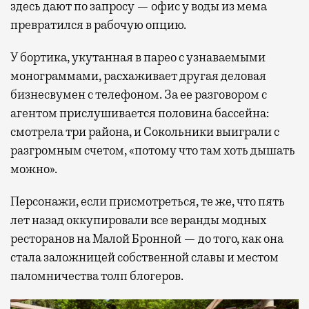
здесь дают по запросу — офис у воды из мема
превратился в рабочую опцию.
У бортика, укутанная в парео с узнаваемыми
монограммами, расхаживает другая деловая
бизнесвумен с телефоном. За ее разговором с
агентом прислушивается половина бассейна:
смотрела три района, и Сокольники выиграли с
разгромным счетом, «потому что там хоть дышать
можно».
Персонажи, если присмотреться, те же, что пять
лет назад оккупировали все веранды модных
ресторанов на Малой Бронной — до того, как она
стала заложницей собственной славы и местом
паломничества толп блогеров.