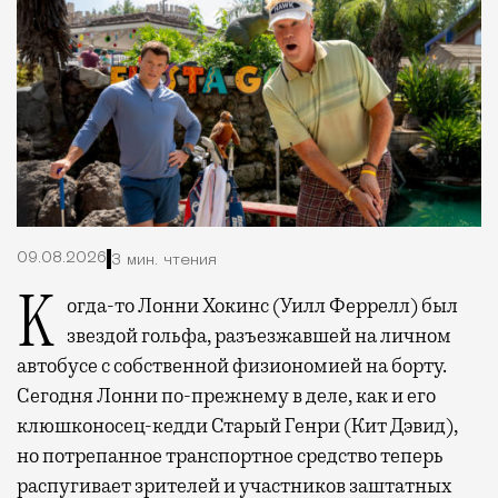
09.08.2026
3 мин. чтения
Когда-то Лонни Хокинс (Уилл Феррелл) был
звездой гольфа, разъезжавшей на личном
автобусе с собственной физиономией на борту.
Сегодня Лонни по-прежнему в деле, как и его
клюшконосец-кедди Старый Генри (Кит Дэвид),
но потрепанное транспортное средство теперь
распугивает зрителей и участников заштатных