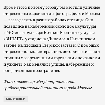
Кроме этого, по всему городу разместили уличные
стереоскопы с архивными фотографиями Москвы
— всего десять в разных районах столицы. Они
появились на набережной около дома культуры
«ГЭС-2», на бульваре Братьев Весниных у музея
«ЗИЛАРТ», у стадиона «Динамо», в Нагатинском
затоне, на площади Тверской заставы. С помощью
стереоскопов можно сравнить исторические виды
столицы с современными городскими пейзажами
и увидеть, как менялись улицы, набережные и
общественные пространства.
Фото: пресс-служба Департамента
градостроительной политики города Москвы
В этом году профессиональный праздник День строи
День строителя