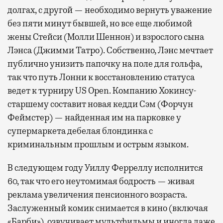
долгах, с другой — необходимо вернуть уважение
без пяти минут бывшей, но все еще любимой
жены Стейси (Молли Шеннон) и взрослого сына
Лэнса (Джимми Татро). Собственно, Лэнс мечтает
публично унизить папочку на поле для гольфа,
так что путь Лонни к восстановлению статуса
ведет к турниру US Open. Компанию Хокинсу-
старшему составит новая кедди Сэм (Форчун
Феймстер) — найденная им на парковке у
супермаркета дебелая блондинка с
криминальным прошлым и острым языком.
В следующем году Уиллу Ферреллу исполнится
60, так что его неутомимая бодрость — живая
реклама увеличения пенсионного возраста.
Заслуженный комик снимается в кино (включая
«Барби»), озвучивает мультфильмы и иногда даже