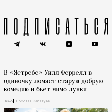
Реклама
Редакция Москвич Mag
В «Ястребе» Уилл Феррелл в
Город
одиночку ломает старую добрую
комедию и бьет мимо лунки
Кино
Ярослав Забалуев