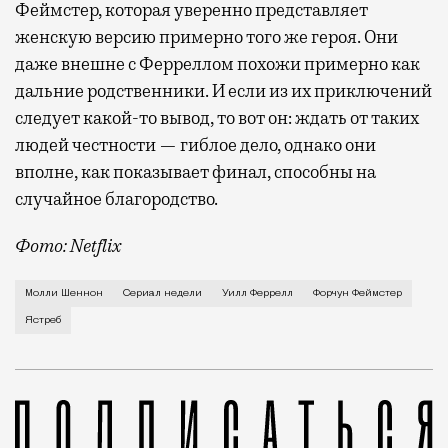
Феймстер, которая уверенно представляет
женскую версию примерно того же героя. Они
даже внешне с Ферреллом похожи примерно как
дальние родственники. И если из их приключений
следует какой-то вывод, то вот он: ждать от таких
людей честности — гиблое дело, однако они
вполне, как показывает финал, способны на
случайное благородство.
Фото: Netflix
Когда-то Лонни Хокинс (Уилл Феррелл) был звездой 
Молли Шеннон
Сериал недели
Уилл Феррелл
Форчун Феймстер
Ястреб