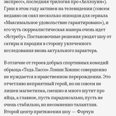
экспресс», последняя трилогия про «Хеллоуин»).
Грин в этом году активен на телевидении (совсем
недавно он снял несколько эпизодов для сериала
«Максимальное удовольствие гарантировано»), и
его чуть сюрреалистическая манера очень идет
«Ястребу». Постановочные решения уводят шоу от
сатиры и пародии в сторону увлеченного
исследования вновь актуального характера.
В отличие от героев добрых спортивных комедий
образца «Теда Лассо» Лонни Хокинс совершенно
не нуждается в нравственном перерождении. Это
отчетливо неприятный герой, но он совсем не
лишен магнетизма, смешно и много шутит про
яйца, а главное, пусть парадоксально, пусть не
очень стабильно, но несомненно талантлив.
Второй центр притяжения шоу — Форчун