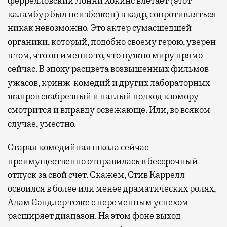
феррелловский Лонни Хокинс влетает (этот
каламбур был неизбежен) в кадр, сопротивляться
никак невозможно. Это актер сумасшедшей
органики, который, подобно своему герою, уверен
в том, что он именно то, что нужно миру прямо
сейчас. В эпоху расцвета возвышенных фильмов
ужасов, кринж-комедий и других лабораторных
жанров скабрезный и наглый подход к юмору
смотрится и вправду освежающе. Или, во всяком
случае, уместно.
Старая комедийная школа сейчас
преимущественно отправилась в бессрочный
отпуск за свой счет. Скажем, Стив Каррелл
освоился в более или менее драматических ролях,
Адам Сэндлер тоже с переменным успехом
расширяет диапазон. На этом фоне выход