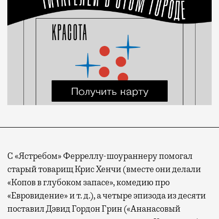
С «Ястребом» Ферреллу-шоураннеру помогал
старый товарищ Крис Хенчи (вместе они делали
«Копов в глубоком запасе», комедию про
«Евровидение» и т. д.), а четыре эпизода из десяти
поставил Дэвид Гордон Грин («Ананасовый