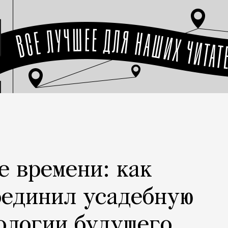
е времени: как
оединил усадебную
ологии будущего