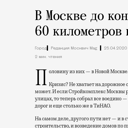
В Москве до ко
60 километров 
Город
Редакция Москвич Mag
25.04.2020
2 мин. чтения
Половину из них — в Новой Москве
Кризис? Не хватает на дорожное с
может. И если Стройкомплекс Москвы р
улицах, то теперь собрал все воедино
дорог и еще столько же в ТиНАО.
На самом деле, другого пути нет — и в с
строительство, и возведение домов по 