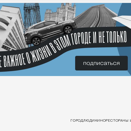
ГОРОД
ЛЮДИ
КИНО
РЕСТОРАНЫ 