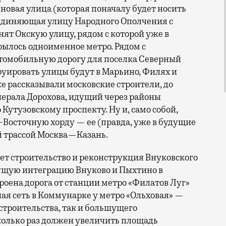
овая улица (которая поначалу будет носить
оединяющая улицу Народного Ополчения с
ят Окскую улицу, рядом с которой уже в
ылось одноименное метро. Рядом с
томобильную дорогу для поселка Северный
руировать улицы будут в Марьино, Филях и
же рассказывали московские строители, до
енерала Дорохова, идущий через районы
Кутузовскому проспекту. Ну и, само собой,
-Восточную хорду — ее (правда, уже в будущие
й трассой Москва—Казань.
т строительство и реконструкция Внуковского
дущую интеграцию Внуково и Пыхтино в
роена дорога от станции метро «Филатов Луг»
ная сеть в Коммунарке у метро «Ольховая» —
строительства, так и большущего
колько раз должен увеличить площадь