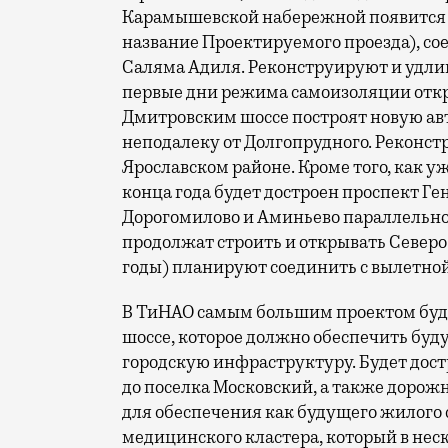
Карамышевской набережной появится н
название Проектируемого проезда), с
Саляма Адиля. Реконструируют и удлин
первые дни режима самоизоляции откр
Дмитровским шоссе построят новую ав
неподалеку от Долгопрудного. Реконст
Ярославском районе. Кроме того, как у
конца года будет достроен проспект Г
Дорогомилово и Аминьево параллельно 
продолжат строить и открывать Северо
годы) планируют соединить с вылетно
В ТиНАО самым большим проектом буде
шоссе, которое должно обеспечить бу
городскую инфраструктуру. Будет дост
до поселка Московский, а также дорож
для обеспечения как будущего жилого 
медицинского кластера, который в нес