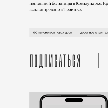
нынешней больницы в Коммунарке. Кро
запланировано в Троицке.
Половину из них — в Новой Москве. Кр
60 километров новых дорог
дорожное строител
Подписаться
Статья
Редакция Москвич Mag
Город