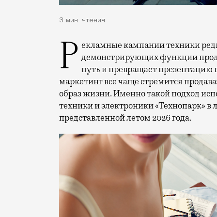
3 мин. чтения
Рекламные кампании техники редко выходят за рамки привычных съемок,
демонстрирующих функции проду
путь и превращает презентацию 
маркетинг все чаще стремится продава
образ жизни. Именно такой подход исп
техники и электроники «Технопарк» в
представленной летом 2026 года.