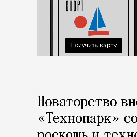
Новаторство вн
«Технопарк» с
роскошь и техн