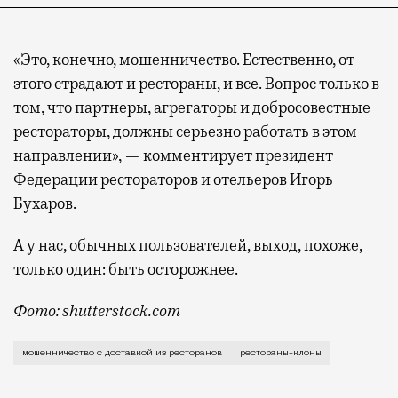
«Это, конечно, мошенничество. Естественно, от
этого страдают и рестораны, и все. Вопрос только в
том, что партнеры, агрегаторы и добросовестные
рестораторы, должны серьезно работать в этом
направлении», — комментирует президент
Федерации рестораторов и отельеров Игорь
Бухаров.
А у нас, обычных пользователей, выход, похоже,
только один: быть осторожнее.
Фото: shutterstock.com
Впрочем, не только двойники — обычных мошенников 
мошенничество с доставкой из ресторанов
рестораны-клоны