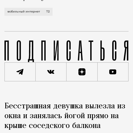
Мобильный оператор Т2 завершил работы по увеличе
мобильный интернет
Т2
Реклама
Редакция Москвич Mag
Бесстрашная девушка вылезла из
Город
окна и занялась йогой прямо на
крыше соседского балкона