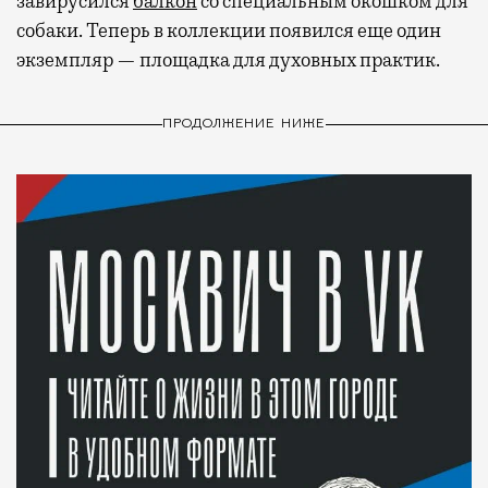
завирусился
балкон
со специальным окошком для
собаки. Теперь в коллекции появился еще один
экземпляр — площадка для духовных практик.
ПРОДОЛЖЕНИЕ НИЖЕ