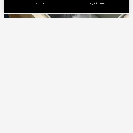
Принять
Подробнее
07.08.2026
1 мин. чтения
Двух пятимесячных детенышей доставили в
Москву самолетом из Иркутска. Как
рассказали в авиакомпании S7 Airlines, нерп везли
в специальных контейнерах с постоянным
контролем температуры, влажности и
вентиляции в соответствии с международными
правилами перевозки животных.
ПРОДОЛЖЕНИЕ НИЖЕ