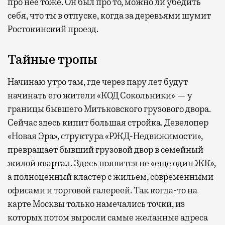
про нее тоже. Он был про то, можно ли убедить
себя, что ты в отпуске, когда за деревьями шумит
Ростокинский проезд.
Тайные тропы
Начинаю утро там, где через пару лет будут
начинать его жители «КОД Сокольники» — у
границы бывшего Митьковского грузового двора.
Сейчас здесь кипит большая стройка. Девелопер
«Новая Эра», структура «РЖД-Недвижимости»,
превращает бывший грузовой двор в семейный
жилой квартал. Здесь появится не «еще один ЖК»,
а полноценный кластер с жильем, современными
офисами и торговой галереей. Так когда-то на
карте Москвы только намечались точки, из
которых потом выросли самые желанные адреса