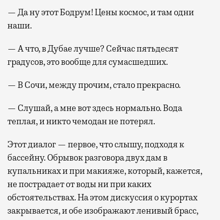
— Да ну этот Бодрум! Цены космос, и там одни
наши.
— А что, в Дубае лучше? Сейчас пятьдесят
градусов, это вообще для сумасшедших.
— В Сочи, между прочим, стало прекрасно.
— Слушай, а мне вот здесь нормально. Вода
теплая, и никто чемодан не потерял.
Этот диалог — первое, что слышу, подходя к
бассейну. Обрывок разговора двух дам в
купальниках и при макияже, который, кажется,
не пострадает от воды ни при каких
обстоятельствах. На этом дискуссия о курортах
закрывается, и обе изображают ленивый брасс,