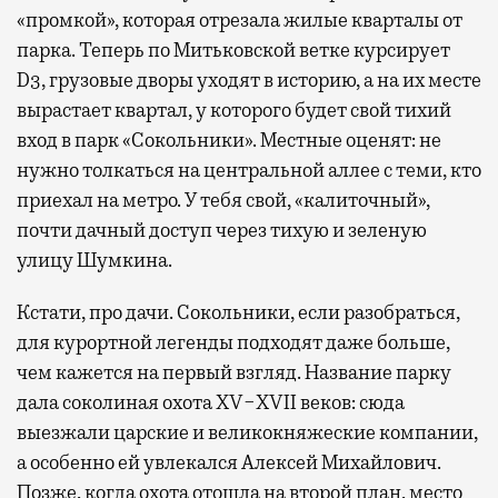
«промкой», которая отрезала жилые кварталы от
парка. Теперь по Митьковской ветке курсирует
D3, грузовые дворы уходят в историю, а на их месте
вырастает квартал, у которого будет свой тихий
вход в парк «Сокольники». Местные оценят: не
нужно толкаться на центральной аллее с теми, кто
приехал на метро. У тебя свой, «калиточный»,
почти дачный доступ через тихую и зеленую
улицу Шумкина.
Кстати, про дачи. Сокольники, если разобраться,
для курортной легенды подходят даже больше,
чем кажется на первый взгляд. Название парку
дала соколиная охота XV−XVII веков: сюда
выезжали царские и великокняжеские компании,
а особенно ей увлекался Алексей Михайлович.
Позже, когда охота отошла на второй план, место