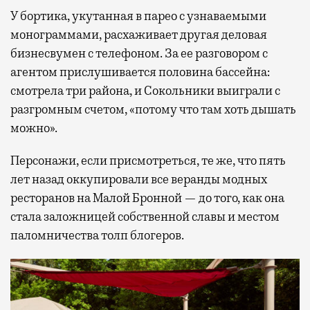
У бортика, укутанная в парео с узнаваемыми
монограммами, расхаживает другая деловая
бизнесвумен с телефоном. За ее разговором с
агентом прислушивается половина бассейна:
смотрела три района, и Сокольники выиграли с
разгромным счетом, «потому что там хоть дышать
можно».
Персонажи, если присмотреться, те же, что пять
лет назад оккупировали все веранды модных
ресторанов на Малой Бронной — до того, как она
стала заложницей собственной славы и местом
паломничества толп блогеров.