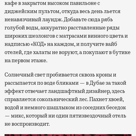
кафе в закрытом высоком павильоне с
диджейским пультом, откуда весь день льется
ненавязчивый лаундж. Добавьте сюда рябь
голубой воды, аккуратно расставленные ряды
широких шезлонгов с матрасами винного цвета и
надписью «КОД» на каждом, и получите вайб
отелей, где халаты не воруют, а покупают в бутике
на первом этаже.
Солнечный свет пробивается сквозь кроны и
рассыпается по воде бликами — в Дубае за такой
эффект отвечает ландшафтный дизайнер, здесь
справляется сокольнический лес. Пахнет хвоей,
водой и немного шашлыком из соседних беседок
— микс, который ни один пятизвездочный отель
не воспроизводит.