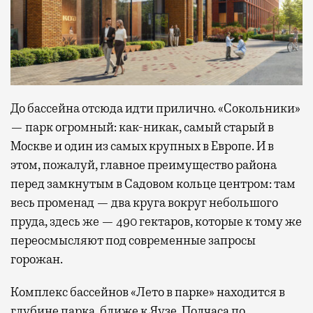
До бассейна отсюда идти прилично. «Сокольники»
— парк огромный: как-никак, самый старый в
Москве и один из самых крупных в Европе. И в
этом, пожалуй, главное преимущество района
перед замкнутым в Садовом кольце центром: там
весь променад — два круга вокруг небольшого
пруда, здесь же — 490 гектаров, которые к тому же
переосмысляют под современные запросы
горожан.
Комплекс бассейнов «Лето в парке» находится в
глубине парка, ближе к Яузе. Полчаса по