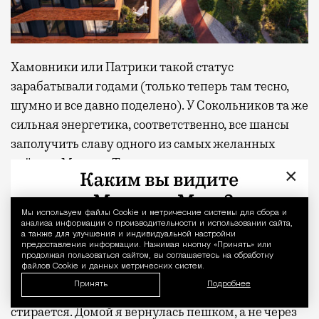
Хамовники или Патрики такой статус
зарабатывали годами (только теперь там тесно,
шумно и все давно поделено). У Сокольников та же
сильная энергетика, соответственно, все шансы
заполучить славу одного из самых желанных
районов Москвы. Только скученность им не
×
грозит: места тут благодаря парку предостаточно.
Получилось ли у меня на день выключить голову и
Мы используем файлы Сookie и метрические системы для сбора и
Уведомление 
анализа информации о производительности и использовании сайта,
поверить, что я не в Москве? Почти. В моменте,
а также для улучшения и индивидуальной настройки
предоставления информации. Нажимая кнопку «Принять» или
когда лежишь в шезлонге с закрытыми глазами, а
продолжая пользоваться сайтом, вы соглашаетесь на обработку
файлов Cookie и данных метрических систем.
сосны шумят где-то наверху, разница между
Принять
Подробнее
отпуском и обычным вторником действительно
стирается. Домой я вернулась пешком, а не через