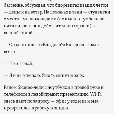
бассейне, обсуждая, что биоревитализация летом
— деньги на ветер. На лежаках в тени — студентки
с местными лимонадами (их в меню тут больше
пяти видов, и они действительно хороши) и
вечной темой:
— Он мне пишет: «Как дела?» Как дела! После
всего.
— Не отвечай.
— Я и не отвечаю. Уже 14 минут молчу.
Рядом бизнес-леди с ноутбуком в правой руке и
телефоном в левой правит презентацию. Wi-Fi
здесь дают по запросу — офис у воды из мема
превратился в рабочую опцию.