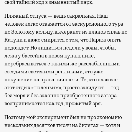
свой тайный ход в знаменитый парк.
Пляжный отпуск — вещь сакральная. Наш
человек легко откажется от экскурсионного тура
по Золотому кольцу, вычеркнет из планов сплав по
Катуни и даже смирится с тем, что Париж опять
подождет. Но лишиться недели у воды, чтобы,
лежа у бассейна в новом купальнике,
перебрасываться с такими же расслабленными
соседями светскими репликами, это уже
покушение на права личности. Те, кто называет
этот отдых «тюленьим», просто завидуют — год
без моря и без законно приобретенного загара
воспринимается как год, прожитый зря.
Поэтому мой эксперимент был не про экономию
нескольких десятков тысяч на билетах — хотя и