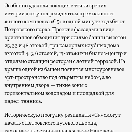
Особенно удачная локация с точки зрения
истории доступна резидентам премиального
жилого комплекса «С5»
в одной минуте ходьбы от
Петровского парка. Проект с фасадами в виде
кристаллов объединит три жилые башни высотой
25, 33 и 48 этажей, три камерных клубных дома
высотой 4, 5, 6 этажей, 17-этажный бизнес-центр и
отдельно стоящий ресторан с летней террасой. На
крыше одной из башен появится многоуровневое
арт-пространство под открытым небом, а во
внутреннем дворе — тихие зоны с
горизонтальном водопадом и площадкой для
падел-тенниса.
Историческую прогулку резиденты «С5» смогут
начать с Петровского путевого дворца,
где
однажды останавливался даже Наполеон,