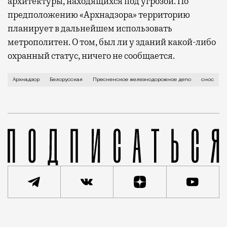
архитектуры, находящихся под угрозой. По
предположению «Архнадзора» территорию
планирует в дальнейшем использовать
метрополитен. О том, был ли у зданий какой-либо
охранный статус, ничего не сообщается.
Грузинскому Валу и его окрестностям как-то феноме
Архнадзор
Белорусская
Пресненское железнодорожное депо
снос