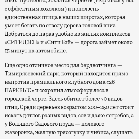
сокол пустельга, хохлатая чернеть (нырковая утка
с эффектным хохолком) и поползень —
единственная птица в наших широтах, которая
умеет бегать по стволу дерева головой вниз.
Добраться до парка удобно из жилых комплексов
«СИТИДЗЕН» и «Сити Бэй» — дорога займет около
15 минут на автомобиле.
Еще одно отличное место для бердвотчинга —
Тимирязевский парк, который находится прямо
напротив премиального клубного дома «26
ПАРКВЬЮ» и сохранил атмосферу леса в
городской черте. Здесь обитает более 70 видов
птиц. Среди деревьев возрастом 200–250 лет стоит
искать дятлов разных видов, сов и даже ястребов, а
у Большого Садового пруда — полевого
жаворонка, желтую трясогузку и чибиса, слушать