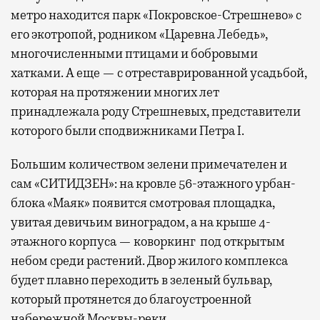
метро находится парк «Покровское-Стрешнево» с
его экотропой, родником «Царевна Лебедь»,
многочисленными птицами и бобровыми
хатками. А еще — с отреставрированной усадьбой,
которая на протяжении многих лет
принадлежала роду Стрешневых, представители
которого были сподвижниками Петра I.
Большим количеством зелени примечателен и
сам «СИТИДЗЕН»: на кровле 56-этажного урбан-
блока «Маяк» появится смотровая площадка,
увитая девичьим виноградом, а на крыше 4-
этажного корпуса — коворкинг под открытым
небом среди растений. Двор жилого комплекса
будет плавно переходить в зеленый бульвар,
который протянется до благоустроенной
набережной Москвы-реки.