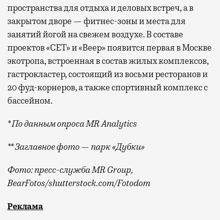
пространства для отдыха и деловых встреч, а в
закрытом дворе — фитнес-зоны и места для
занятий йогой на свежем воздухе. В составе
проектов «СЕТ» и «Веер»
появится
первая в Москве
экотропа, встроенная в состав жилых комплексов,
гастрокластер, состоящий из восьми ресторанов и
20 фуд-корнеров, а также спортивный комплекс с
бассейном.
* По данным опроса MR Analytics
** Заглавное фото — парк «Дубки»
Фото: пресс-служба MR Group,
BearFotos
/shutterstock.com/Fotodom
Квадратные метры, планировки, вид из окон
Реклама