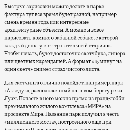
Быстрые зарисовки можно делать в парке —
фактура тут все время будет разной, например
смена времен года или интересные
архитектурные объекты. А можно и вовсе
нарисовать комикс о забавной собаке, с которой
каждый день гуляет трогательный старичок.
Чтобы начать, будет достаточно скетчбука, линера
или цветных карандашей. А формат «15 минут на
один скетч» снимет страх чистого листа.
Для скетчинга отлично подойдет, например, парк
«Акведук», расположенный на левом берегу реки
Яузы. Попасть в него можно прямо из гранд-лобби
премиального жилого комплекса «МИРА» на
проспекте Мира. Название парк получил в честь
«миллионного моста», построенного еще при
Екатерине II как часть первого водопровода