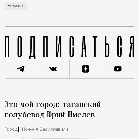
MR Group
Реклама
Редакция Москвич Mag
Это мой город: таганский
Город
голубевод Юрий Шмелев
Город
Ксения Басилашвили