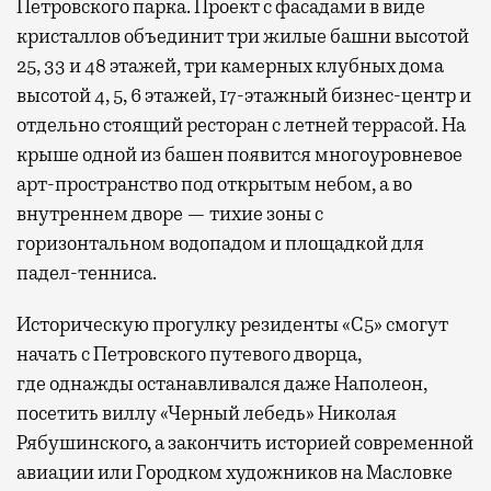
Петровского парка. Проект с фасадами в виде
кристаллов объединит три жилые башни высотой
25, 33 и 48 этажей, три камерных клубных дома
высотой 4, 5, 6 этажей, 17-этажный бизнес-центр и
отдельно стоящий ресторан с летней террасой. На
крыше одной из башен появится многоуровневое
арт-пространство под открытым небом, а во
внутреннем дворе — тихие зоны с
горизонтальном водопадом и площадкой для
падел-тенниса.
Историческую прогулку резиденты «С5» смогут
начать с Петровского путевого дворца,
где
однажды останавливался даже Наполеон,
посетить виллу «Черный лебедь» Николая
Рябушинского, а закончить историей современной
авиации или Городком художников на Масловке