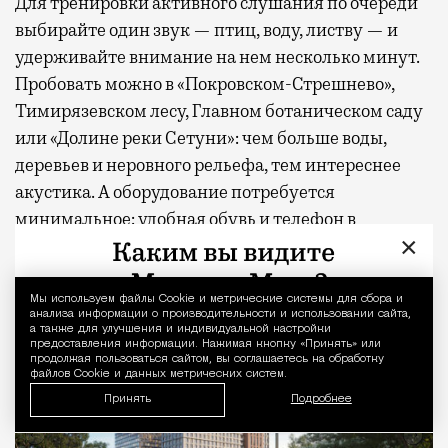
Для тренировки активного слушания по очереди
выбирайте один звук — птиц, воду, листву — и
удерживайте внимание на нем несколько минут.
Пробовать можно в «Покровском-Стрешнево»,
Тимирязевском лесу, Главном ботаническом саду
или «Долине реки Сетуни»: чем больше воды,
деревьев и неровного рельефа, тем интереснее
акустика. А оборудование потребуется
минимальное: удобная обувь и телефон в
×
авиарежиме.
Мы используем файлы Сookie и метрические системы для сбора и
Уведомление 
анализа информации о производительности и использовании сайта,
а также для улучшения и индивидуальной настройки
предоставления информации. Нажимая кнопку «Принять» или
продолжая пользоваться сайтом, вы соглашаетесь на обработку
файлов Cookie и данных метрических систем.
Принять
Подробнее