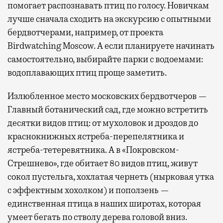
помогает распознавать птиц по голосу. Новичкам
лучше сначала сходить на экскурсию с опытными
бердвотчерами, например, от проекта
Birdwatching Moscow. А если планируете начинать
самостоятельно, выбирайте парки с водоемами:
водоплавающих птиц проще заметить.
Излюбленное место московских бердвотчеров —
Главный ботанический сад, где можно встретить
десятки видов птиц: от мухоловок и дроздов до
краснокнижных ястреба-перепелятника и
ястреба-тетеревятника. А в «Покровском-
Стрешнево», где обитает 80 видов птиц, живут
сокол пустельга, хохлатая чернеть (нырковая утка
с эффектным хохолком) и поползень —
единственная птица в наших широтах, которая
умеет бегать по стволу дерева головой вниз.