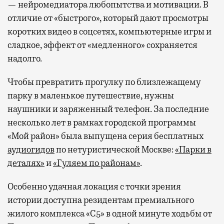
— нейромедиатора любопытства и мотивации. В
отличие от «быстрого», который дают просмотры
коротких видео в соцсетях, компьютерные игры и
сладкое, эффект от «медленного» сохраняется
надолго.
Чтобы превратить прогулку по близлежащему
парку в маленькое путешествие, нужны
наушники и заряженный телефон. За последние
несколько лет в рамках городской программы
«Мой район» была выпущена серия бесплатных
аудиогидов
по нетуристической Москве:
«Парки в
деталях»
и
«Гуляем по районам»
.
Особенно удачная локация с точки зрения
истории доступна резидентам премиального
жилого комплекса «С5»
в одной минуте ходьбы от