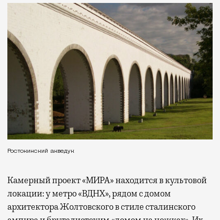
Ростокинский акведук
Камерный проект «МИРА» находится в культовой
локации: у метро «ВДНХ», рядом с домом
архитектора Жолтовского в стиле сталинского
ампира и бруталистским «домом на ножках». Их