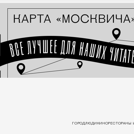
ГОРОД
ЛЮДИ
КИНО
РЕСТОРАНЫ 