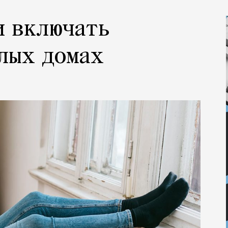
и включать
лых домах