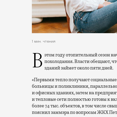
1 мин. чтения
В этом году отопительный сезон начался раньше обычного из-за резкого
похолодания. Власти обещают, чт
зданий займет около пяти дней.
«Первыми тепло получают социальные у
больницы и поликлиники, параллельно
и офисных зданиях, затем на предприя
и тепловые сети полностью готовы к в
более 74 тыс. объектов, в том числе с
пояснил заммэра по вопросам ЖКХ Пет