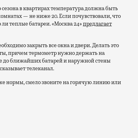
 сезона в квартирах температура должна быть
 комнатах — не ниже 20. Если почувствовали, что
о ли теплые батареи. «Москва 24»
предлагает
обходимо закрыть все окна и двери. Делать это
аты, причем термометр нужно держать на
ние до ближайших батарей и наружной стены
ссказывает телеканал.
же нормы, смело звоните на горячую линию или
я раньше обычного из-за резкого похолодания. Власти