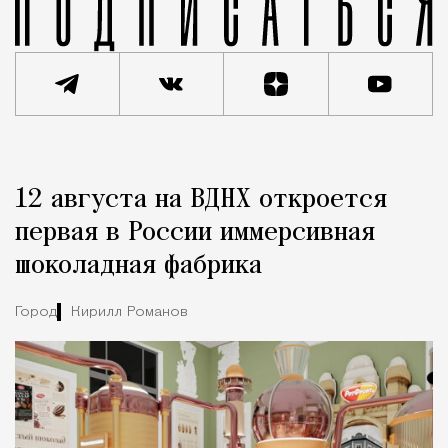
Реклама
Редакция Москвич Mag
12 августа на ВДНХ откроется
Город
первая в России иммерсивная
шоколадная фабрика
Город
Кирилл Романов