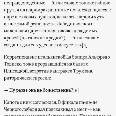
неправдоподобные — были словно тонкие гибкие
прутья на шарнирах; длинные ноги, сходящиеся к
паре шелковых пуантов, казалось, парили чуть
выше самой реальности. Лебединая шея и
маленькая царственная головка неведомых
кровей (цыганские предки?), — были словно
созданы для ее чудесного искусства»[4].
Корреспондент итальянской La Stampa Альфредо
Тодиско, тоже прорвавшийся на балет с
Плисецкой, встретив в антракте Трумена,
риторически спросил:
— Ну разве она не божественна?
[
5
]
Капоте с ним согласился. В финале па-де-де
Черного лебедя зал повскакивал с мест — как