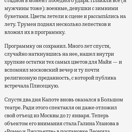
стадион в момент победного удара. Плакали все (и
мужчины тоже): военные, девушки с зимними
букетами. Цветы летели к сцене и рассыпа́лись на
лету. Трумен поднял несколько лепестков и
вложил их в программку.
Программку он сохранил. Много лет спустя,
случайно наткнувшись на нее, нашел внутри
хрупкие остатки тех самых цветов для Майи — и
вспомнил московский вечер и ту почти
религиозную преданность, с которой публика
встречала Плисецкую.
Спустя два дня Капоте вновь оказался в Большом
театре. Ради этого спектакля он даже отложил
свой отъезд из Москвы до 17 января. Теперь
объектом его внимания стала Галина Уланова в
«Ромео и Джульетте» в постановке Леонида