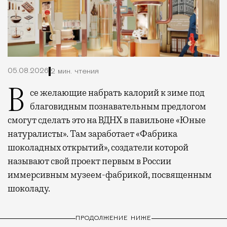
05.08.2026
2 мин. чтения
Все желающие набрать калорий к зиме под
благовидным познавательным предлогом
смогут сделать это на ВДНХ в павильоне «Юные
натуралисты». Там заработает «Фабрика
шоколадных открытий», создатели которой
называют свой проект первым в России
иммерсивным музеем-фабрикой, посвященным
шоколаду.
ПРОДОЛЖЕНИЕ НИЖЕ