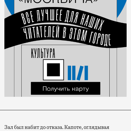
Зал был набит до отказа. Капоте, оглядывая