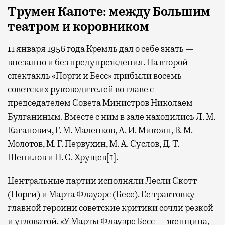
Трумен
Капоте: между Большим
театром
и коровником
11 января 1956 года Кремль дал о себе знать —
внезапно и без предупреждения. На второй
спектакль «Порги и Бесс» прибыли восемь
советских руководителей во главе с
председателем Совета Министров Николаем
Булганиным. Вместе с ним в зале находились Л. М.
Каганович, Г. М. Маленков, А. И. Микоян, В. М.
Молотов, М. Г. Первухин, М. А. Суслов, Д. Т.
Шепилов и Н. С. Хрущев[1].
Центральные партии исполняли Лесли Скотт
(Порги) и Марта Флауэрс (Бесс). Ее трактовку
главной героини советские критики сочли резкой
и угловатой. «У Марты Флауэрс Бесс — женщина,