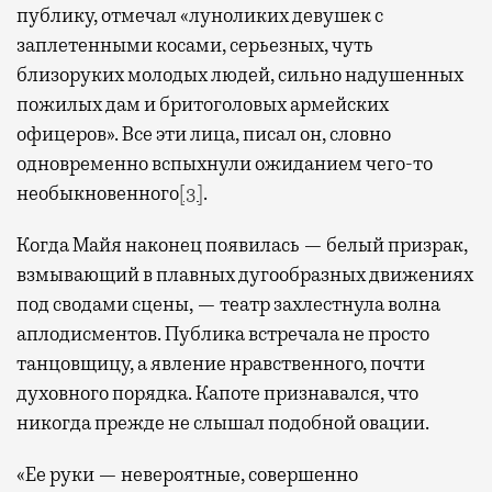
публику, отмечал «луноликих девушек с
заплетенными косами, серьезных, чуть
близоруких молодых людей, сильно надушенных
пожилых дам и бритоголовых армейских
офицеров». Все эти лица, писал он, словно
одновременно вспыхнули ожиданием чего-то
необыкновенного
[3]
.
Когда Майя наконец появилась — белый призрак,
взмывающий в плавных дугообразных движениях
под сводами сцены, — театр захлестнула волна
аплодисментов. Публика встречала не просто
танцовщицу, а явление нравственного, почти
духовного порядка. Капоте признавался, что
никогда прежде не слышал подобной овации.
«Ее руки — невероятные, совершенно