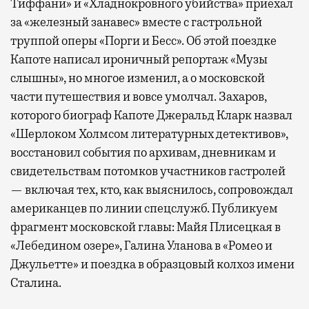
Тиффани» и «Хладнокровного убийства» приехал
за «железный занавес» вместе с гастрольной
труппой оперы «Порги и Бесс». Об этой поездке
Капоте написал ироничный репортаж «Музы
слышны», но многое изменил, а о московской
части путешествия и вовсе умолчал. Захаров,
которого биограф Капоте Джеральд Кларк назвал
«Шерлоком Холмсом литературных детективов»,
восстановил события по архивам, дневникам и
свидетельствам потомков участников гастролей
— включая тех, кто, как выяснилось, сопровождал
американцев по линии спецслужб. Публикуем
фрагмент московской главы: Майя Плисецкая в
«Лебедином озере», Галина Уланова в «Ромео и
Джульетте» и поездка в образцовый колхоз имени
Сталина.