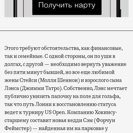
Современный путешественник часто берет
Этого требуют обстоятельства, как финансовые,
с собой не только чемодан, но и ноутбук.
так и семейные. С одной стороны, он по уши в
А ожидание рейса все чаще превращается
долгах, с другой — необходимо вернуть уважение
не в потерянное время, а в возможность
без пяти минут бывшей, но все еще любимой
спокойно закончить дела или спланировать
жены Стейси (Молли Шеннон) и взрослого сына
активности в путешествии, например
Лэнса (Джимми Татро). Собственно, Лэнс мечтает
забронировать нужные билеты и рестораны.
публично унизить папочку на поле для гольфа,
так что путь Лонни к восстановлению статуса
ведет к турниру US Open. Компанию Хокинсу-
Бизнес-зал становится местом, где можно
старшему составит новая кедди Сэм (Форчун
провести переговоры, поработать или просто
Феймстер) — найденная им на парковке у
выпить кофе, наблюдая сквозь панорамные