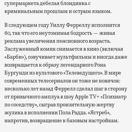
супермаркета дебелая блондинка с
окна за тем, как взлетают и садятся
криминальным прошлым и острым языком.
самолеты. В Москве нет недостатка
в лаунжах. В аэропортах их обычно
В следующем году Уиллу Ферреллу исполнится
несколько — в разных зонах воздушных
60, так что его неутомимая бодрость — живая
гаваней. На некоторых вокзалах — тоже.
реклама увеличения пенсионного возраста.
Лаунжи доступны на Ленинградском,
Заслуженный комик снимается в кино (включая
Павелецком, Казанском, Ярославском
«Барби»), озвучивает мультфильмы и иногда даже
и Курском вокзалах.
Попасть в бизнес-залы
возвращается к образу легендарного Рона
могут держатели карт Mir Supreme. Причем
Бургунди из культового «Телеведущего». В мире
не только в столице. Всего доступно более
современных телесериалов он тоже не новичок:
1000 бизнес-залов по всему миру.
несколько лет назад Феррелл сделал шаг в сторону
от привычного амплуа в шоу Apple TV+ «Психиатр
по соседству», сыграв пронзительную жертву
жулика в исполнении Пола Радда. «Ястреб»,
напротив, возвращение к базовым настройкам.