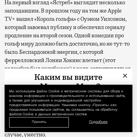
На первый взгляд «Ястреб» выглядит несколько
запоздавшим. В прошлом году на том же Apple
TV+ вышел «Король гольфа» с Оуэном Уилсоном,
который завоевал публику и обеспечил сериалу
продление на второй сезон. Одной комедии про
гольф миру должно быть достаточно, но не тут-то
было. Беспардонной энергии, с которой
феррелловский Лонни Хокинс влетает (этот
каламбур был неизбежен) в кадр, сопротивляться
×
никак невозможно. Это актер сумасшедшей
органики, который, подобно своему герою, уверен
в том, что он именно то, что нужно миру прямо
Мы используем файлы Сookie и метрические системы для сбора и
Уведомление 
анализа информации о производительности и использовании сайта,
сейчас. В эпоху расцвета возвышенных фильмов
а также для улучшения и индивидуальной настройки
предоставления информации. Нажимая кнопку «Принять» или
ужасов, кринж-комедий и других лабораторных
продолжая пользоваться сайтом, вы соглашаетесь на обработку
файлов Cookie и данных метрических систем.
жанров скабрезный и наглый подход к юмору
Принять
Подробнее
смотрится и вправду освежающе. Или, во всяком
случае, уместно.