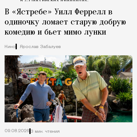
Tcпециальный проектКаждый москвич знает — отпуск нач
В «Ястребе» Уилл Феррелл в
одиночку ломает старую добрую
комедию и бьет мимо лунки
Кино
Ярослав Забалуев
09.08.2026
3 мин. чтения