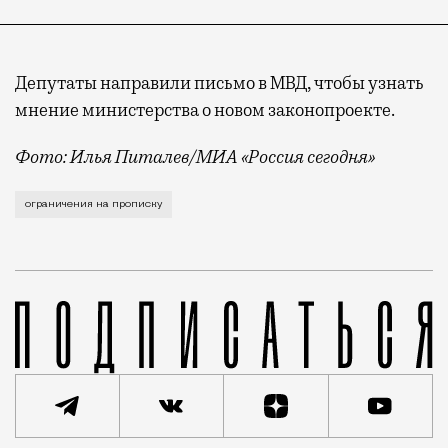
Депутаты направили письмо в МВД, чтобы узнать
мнение министерства о новом законопроекте.
Фото: Илья Питалев/МИА «Россия сегодня»
В Госдуме уже даже придумали, как бороться с таки
ограничения на прописку