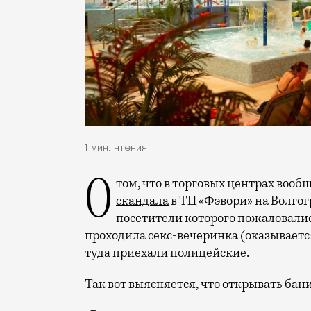
1 мин. чтения
О том, что в торговых центрах во
скандала
в ТЦ «Фэвори» на Волгог
посетители которого пожаловались
проходила секс-вечеринка (оказываетс
туда приехали полицейские.
Так вот выясняется, что открывать бан