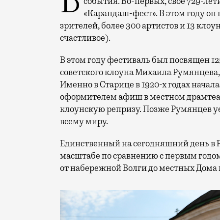
В минувший уикенд маленькая Старица в Тверской области отметила сразу два
события. Во-первых, свое 729-ле
«Карандаш-фест». В этом году он 
зрителей, более 300 артистов и 13 клоу
счастливое).
В этом году фестиваль был посвящен 1
советского клоуна Михаила Румянцева
Именно в Старице в 1920-х годах начала
оформителем афиш в местном драмтеат
клоунскую репризу. Позже Румянцев уех
всему миру.
Единственный на сегодняшний день в 
масштабе по сравнению с первым годом
от набережной Волги до местных Дома 