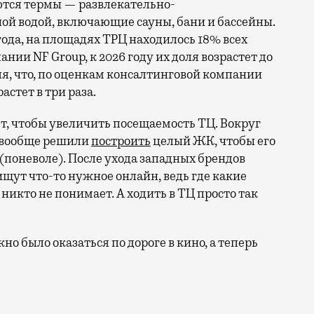
ются термы — развлекательно-
ой водой, включающие сауны, бани и бассейны.
года, на площадях ТРЦ находилось 18% всех
нии NF Group, к 2026 году их доля возрастет до
яя, что, по оценкам консалтинговой компании
астет в три раза.
т, чтобы увеличить посещаемость ТЦ. Вокруг
е вообще решили
построить
целый ЖК, чтобы его
(поневоле). После ухода западных брендов
 ищут что-то нужное онлайн, ведь где какие
никто не понимает. А ходить в ТЦ просто так
о было оказаться по дороге в кино, а теперь