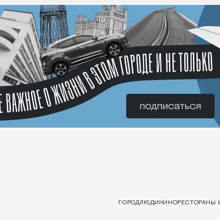
ГОРОД
ЛЮДИ
КИНО
РЕСТОРАНЫ 