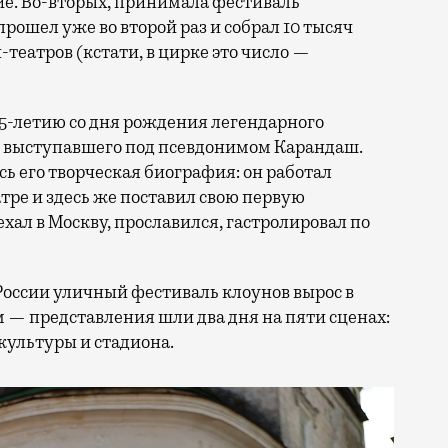
тие. Во-вторых, принимала фестиваль
прошел уже во второй раз и собрал 10 тысяч
н-театров (кстати, в цирке это число —
25-летию со дня рождения легендарного
, выступавшего под псевдонимом Карандаш.
сь его творческая биография: он работал
ре и здесь же поставил свою первую
ал в Москву, прославился, гастролировал по
России уличный фестиваль клоунов вырос в
 — представления шли два дня на пяти сценах:
культуры и стадиона.