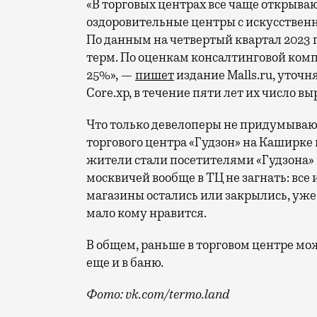
«В торговых центрах все чаще открыва
оздоровительные центры с искусственн
По данным на четвертый квартал 2023 
терм. По оценкам консалтинговой компа
25%», —
пишет
издание Malls.ru, уточн
Core.xp, в течение пяти лет их число выр
Что только девелоперы не придумываю
торгового центра «Гудзон» на Каширк
жители стали посетителями «Гудзона» 
москвичей вообще в ТЦ не загнать: все
магазины остались или закрылись, уже 
мало кому нравится.
В общем, раньше в торговом центре можн
еще и в баню.
Фото: vk.com/termo.land