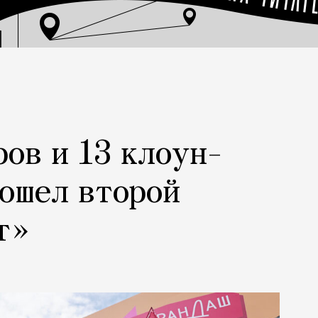
ров и 13 клоун-
рошел второй
т»