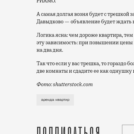
РИАМО.
А самая долгая возня будет с трешкой з
Давыдково — объявление будет ждать в
Логика ясна: чем дороже квартира, тем
эту зависимость: при повышении цены 
на два дня.
Так что если у вас трешка, то гораздо б
две комнаты и сдадите ее как однушку
Фото: shutterstock.com
Это, конечно, в среднем. Сервис «Янде
аренда квартир
Подписаться