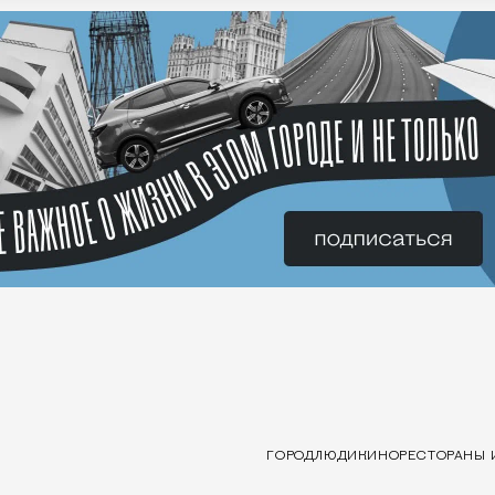
ГОРОД
ЛЮДИ
КИНО
РЕСТОРАНЫ 