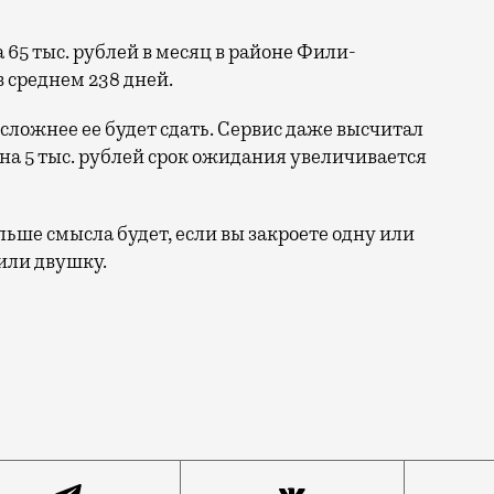
а 65 тыс. рублей в месяц в районе Фили-
 среднем 238 дней.
 сложнее ее будет сдать. Сервис даже высчитал
на 5 тыс. рублей срок ожидания увеличивается
ольше смысла будет, если вы закроете одну или
 или двушку.
кс.Недвижимость» проанализировал данные по Москве и 