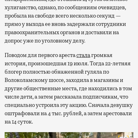
Лаунжи доступны на Ленинградском,
хулиганство, однако, по сообщениям очевидцев,
Павелецком, Казанском, Ярославском
пробыла на свободе всего несколько секунд —
и Курском вокзалах.
Попасть в бизнес-залы
прямо у выхода ее вновь задержали сотрудники
могут держатели карт Mir Supreme. Причем
правоохранительных органов и доставили на
не только в столице. Всего доступно более
допрос уже по уголовному делу.
1000 бизнес-залов по всему миру.
Поводом для первого ареста
стала
громкая
история, произошедшая 19 июля. Тогда 22-летняя
блогер полностью обнаженной гуляла по
Волоколамскому шоссе, заходила в магазины и
другие общественные места, где находились в том
числе дети, а затем рассказала подписчикам, что
специально устроила эту акцию. Сначала девушку
оштрафовали на 4 тыс. рублей, а затем арестовали
на 14 суток.