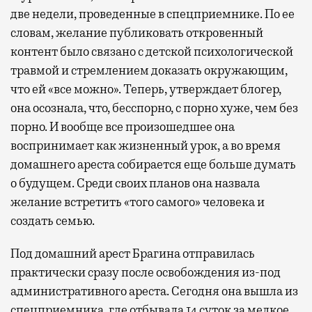
Современный путешественник часто берет
две недели, проведенные в спецприемнике. По ее
с собой не только чемодан, но и ноутбук.
словам, желание публиковать откровенный
А ожидание рейса все чаще превращается
контент было связано с детской психологической
не в потерянное время, а в возможность
травмой и стремлением доказать окружающим,
спокойно закончить дела или спланировать
что ей «все можно». Теперь, утверждает блогер,
активности в путешествии, например
она осознала, что, бесспорно, с порно хуже, чем без
забронировать нужные билеты и рестораны.
порно. И вообще все произошедшее она
воспринимает как жизненный урок, а во время
домашнего ареста собирается еще больше думать
Бизнес-зал становится местом, где можно
о будущем. Среди своих планов она назвала
провести переговоры, поработать или просто
желание встретить «того самого» человека и
выпить кофе, наблюдая сквозь панорамные
создать семью.
окна за тем, как взлетают и садятся
самолеты. В Москве нет недостатка
Под домашний арест Брагина отправилась
в лаунжах. В аэропортах их обычно
практически сразу после освобождения из-под
несколько — в разных зонах воздушных
административного ареста. Сегодня она вышла из
гаваней. На некоторых вокзалах — тоже.
спецприемника, где отбывала 14 суток за мелкое