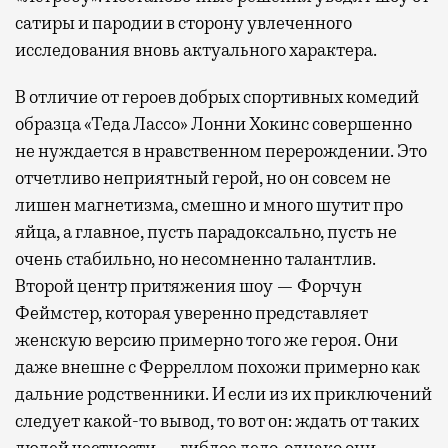
сатиры и пародии в сторону увлеченного
исследования вновь актуального характера.
В отличие от героев добрых спортивных комедий
образца «Теда Лассо» Лонни Хокинс совершенно
не нуждается в нравственном перерождении. Это
отчетливо неприятный герой, но он совсем не
лишен магнетизма, смешно и много шутит про
яйца, а главное, пусть парадоксально, пусть не
очень стабильно, но несомненно талантлив.
Второй центр притяжения шоу — Форчун
Феймстер, которая уверенно представляет
женскую версию примерно того же героя. Они
даже внешне с Ферреллом похожи примерно как
дальние родственники. И если из их приключений
следует какой-то вывод, то вот он: ждать от таких
людей честности — гиблое дело, однако они