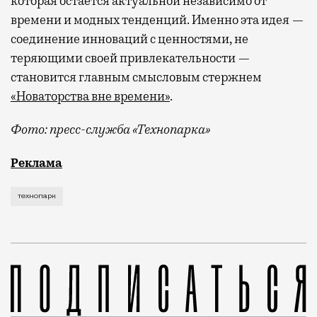
которая остается актуальной независимо от
времени и модных тенденций. Именно эта идея —
соединение инноваций с ценностями, не
теряющими своей привлекательности —
становится главным смысловым стержнем
«Новаторства вне времени»
.
Фото: пресс-служба «Технопарка»
Рекламные кампании техники редко выходят за рамк
Реклама
технопарк