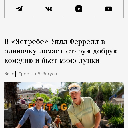
Реклама
Редакция Москвич Mag
В «Ястребе» Уилл Феррелл в
Город
одиночку ломает старую добрую
комедию и бьет мимо лунки
Кино
Ярослав Забалуев