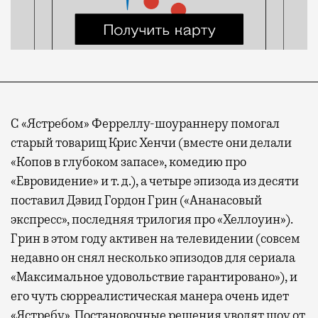
С «Ястребом» Ферреллу-шоураннеру помогал
старый товарищ Крис Хенчи (вместе они делали
«Копов в глубоком запасе», комедию про
«Евровидение» и т. д.), а четыре эпизода из десяти
поставил Дэвид Гордон Грин («Ананасовый
экспресс», последняя трилогия про «Хеллоуин»).
Грин в этом году активен на телевидении (совсем
недавно он снял несколько эпизодов для сериала
«Максимальное удовольствие гарантировано»), и
его чуть сюрреалистическая манера очень идет
«Ястребу». Постановочные решения уводят шоу от