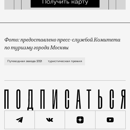
Фото: предоставлено пресс-службой Комитета
по туризму города Москвы
Церемония награждения победителей прошла во МХАТ
Путеводная звезда 2021
туристическая премия