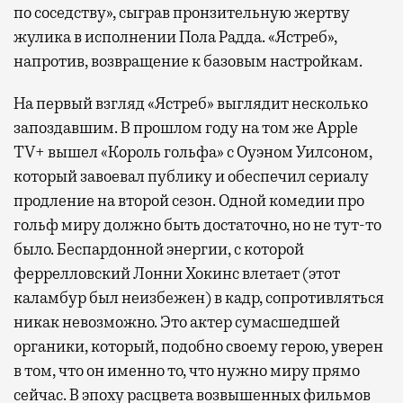
по соседству», сыграв пронзительную жертву
жулика в исполнении Пола Радда. «Ястреб»,
напротив, возвращение к базовым настройкам.
На первый взгляд «Ястреб» выглядит несколько
запоздавшим. В прошлом году на том же Apple
TV+ вышел «Король гольфа» с Оуэном Уилсоном,
который завоевал публику и обеспечил сериалу
продление на второй сезон. Одной комедии про
гольф миру должно быть достаточно, но не тут-то
было. Беспардонной энергии, с которой
феррелловский Лонни Хокинс влетает (этот
каламбур был неизбежен) в кадр, сопротивляться
никак невозможно. Это актер сумасшедшей
органики, который, подобно своему герою, уверен
в том, что он именно то, что нужно миру прямо
сейчас. В эпоху расцвета возвышенных фильмов