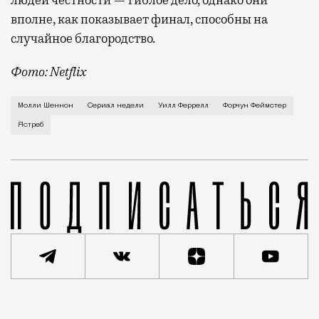
вполне, как показывает финал, способны на
случайное благородство.
Фото: Netflix
Когда-то Лонни Хокинс (Уилл Феррелл) был звездой 
Молли Шеннон
Сериал недели
Уилл Феррелл
Форчун Феймстер
Ястреб