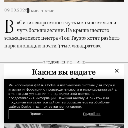
09.08.2026
1 мин. чтения
В «Сити» скоро станет чуть меньше стекла и
чуть больше зелени. На крыше шестого
этажа делового центра «Топ Тауэр» хотят разбить
парк площадью почти 3 тыс. «квадратов».
ПРОДОЛЖЕНИЕ НИЖЕ
×
Мы используем файлы Сookie и метрические системы для сбора и
Уведомление 
анализа информации о производительности и использовании сайта,
а также для улучшения и индивидуальной настройки
предоставления информации. Нажимая кнопку «Принять» или
продолжая пользоваться сайтом, вы соглашаетесь на обработку
файлов Cookie и данных метрических систем.
Принять
Подробнее