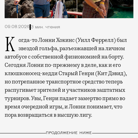
09.08.2026
3 мин. чтения
Когда-то Лонни Хокинс (Уилл Феррелл) был
звездой гольфа, разъезжавшей на личном
автобусе с собственной физиономией на борту.
Сегодня Лонни по-прежнему в деле, как и его
клюшконосец-кедди Старый Генри (Кит Дэвид),
но потрепанное транспортное средство теперь
распугивает зрителей и участников заштатных
турниров. Увы, Генри падает замертво прямо во
время очередной игры, и Лонни понимает, что
пора возвращаться в высшую лигу.
ПРОДОЛЖЕНИЕ НИЖЕ