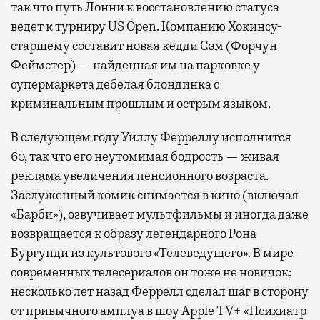
так что путь Лонни к восстановлению статуса
ведет к турниру US Open. Компанию Хокинсу-
старшему составит новая кедди Сэм (Форчун
Феймстер) — найденная им на парковке у
супермаркета дебелая блондинка с
криминальным прошлым и острым языком.
В следующем году Уиллу Ферреллу исполнится
60, так что его неутомимая бодрость — живая
реклама увеличения пенсионного возраста.
Заслуженный комик снимается в кино (включая
«Барби»), озвучивает мультфильмы и иногда даже
возвращается к образу легендарного Рона
Бургунди из культового «Телеведущего». В мире
современных телесериалов он тоже не новичок:
несколько лет назад Феррелл сделал шаг в сторону
от привычного амплуа в шоу Apple TV+ «Психиатр