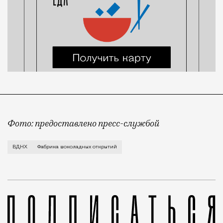
Фото: предоставлено пресс-службой
Все желающие набрать калорий к зиме под благовид
ВДНХ
Фабрика шоколадных открытий