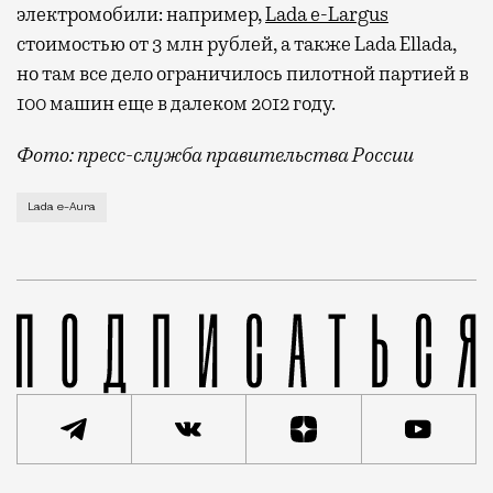
электромобили: например,
Lada e-Largus
стоимостью от 3 млн рублей, а также
Lada Ellada,
но там все дело ограничилось пилотной партией в
100 машин еще в далеком 2012 году.
Фото: пресс-служба правительства России
Это представительская Lada Aura, которая позицион
Lada e-Aura