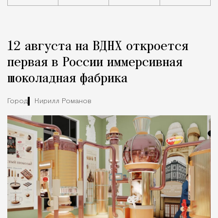
Реклама
Редакция Москвич Mag
12 августа на ВДНХ откроется
Город
первая в России иммерсивная
шоколадная фабрика
Город
Кирилл Романов