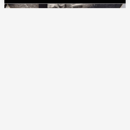
05.08.2026
10 мин. чтения
В издательстве «Найди лесоруба» вышла книга
«Капоте в СССР: подлинная история одного
путешествия»
писателя Дениса Захарова,
приуроченная к 70-летию первого визита
Трумена Капоте в Страну Советов. На изучение
малоизвестного биографического эпизода из
жизни классика американской литературы ушло
двенадцать лет, и теперь книга в 650 страниц, с
двумя сотнями уникальных фотографий
доступна читателям.