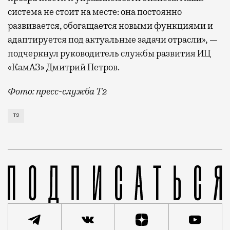
система не стоит на месте: она постоянно
развивается, обогащается новыми функциями и
адаптируется под актуальные задачи отрасли», —
подчеркнул руководитель службы развития ИЦ
«КамАЗ» Дмитрий Петров.
Фото: пресс-служба Т2
Т2 развивает решения для автомобильной отрасли и
Т2