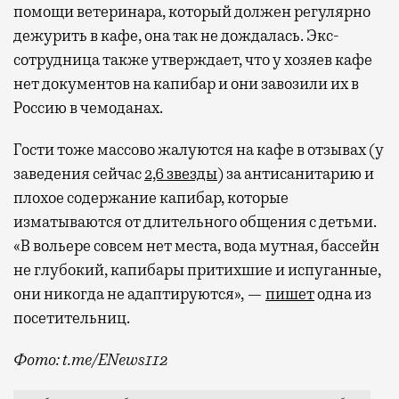
помощи ветеринара, который должен регулярно
дежурить в кафе, она так не дождалась. Экс-
сотрудница также утверждает, что у хозяев кафе
нет документов на капибар и они завозили их в
Россию в чемоданах.
Гости тоже массово жалуются на кафе в отзывах (у
заведения сейчас
2,6 звезды
) за антисанитарию и
плохое содержание капибар, которые
изматываются от длительного общения с детьми.
«В вольере совсем нет места, вода мутная, бассейн
не глубокий, капибары притихшие и испуганные,
они никогда не адаптируются», —
пишет
одна из
посетительниц.
Фото: t.me/ENews112