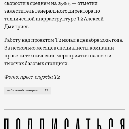
скорости в среднем на 25%», — отметил
заместитель генерального директора по
технической инфраструктуре Т2 Алексей
Дмитриев.
Работу над проектом Т2 начал в декабре 2025 года.
За несколько месяцев специалисты компании
провели технические мероприятия на шести
тысячах базовых станциях.
Фото: пресс-служба Т2
Мобильный оператор Т2 завершил работы по увеличе
мобильный интернет
Т2