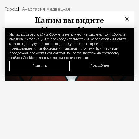
Город
Анастасия Медвецкая
×
Мы используем файлы Сookie и метрические системы для сбора и
Уведомление 
анализа информации о производительности и использовании сайта,
а также для улучшения и индивидуальной настройки
предоставления информации. Нажимая кнопку «Принять» или
продолжая пользоваться сайтом, вы соглашаетесь на обработку
файлов Cookie и данных метрических систем.
Принять
Подробнее
08.08.2026
7 мин. чтения
О рождении за границей благодаря бабушке
Алисе Фрейндлих, о папе, который устраивал
трудотерапию, заставляя убирать за собаками на
улице, об изменениях в театре «На Страстном» и о