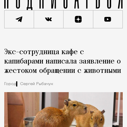
Реклама
Редакция Москвич Mag
Экс-сотрудница кафе с
Город
капибарами написала заявление о
жестоком обращении с животными
Город
Сергей Рыбачук