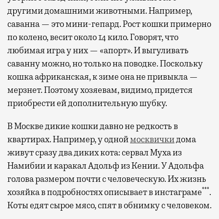
другими домашними животными. Например,
саванна — это мини-гепард. Рост кошки примерно
по колено, весит около 14 кило. Говорят, что
любимая игра у них — «апорт». И выгуливать
саванну можно, но только на поводке. Поскольку
кошка африканская, к зиме она не привыкла —
мерзнет. Поэтому хозяевам, видимо, придется
приобрести ей дополнительную шубку.
В Москве дикие кошки давно не редкость в
квартирах. Например, у одной
москвички
дома
живут сразу два диких кота: сервал Муха из
Намибии и каракал Адольф из Кении. У Адольфа
голова размером почти с человеческую. Их жизнь
***
хозяйка в подробностях описывает в инстаграме
.
Коты едят сырое мясо, спят в обнимку с человеком.