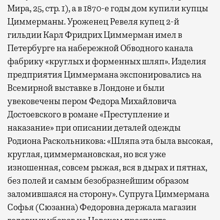
Мира, 25, стр. 1), а в 1870-е годы дом купили купцы
Циммерманы. Уроженец Ревеля купец 2-й
гильдии Карл Фридрих Циммерман имел в
Петербурге на набережной Обводного канала
фабрику «круглых и форменных шляп». Изделия
предприятия Циммермана экспонировались на
Всемирной выставке в Лондоне и были
увековечены пером Федора Михайловича
Достоевского в романе «Преступление и
наказание» при описании деталей одежды
Родиона Раскольникова: «Шляпа эта была высокая,
круглая, циммермановская, но вся уже
изношенная, совсем рыжая, вся в дырах и пятнах,
без полей и самым безобразнейшим образом
заломившаяся на сторону». Супруга Циммермана
Софья (Сюзанна) Федоровна держала магазин