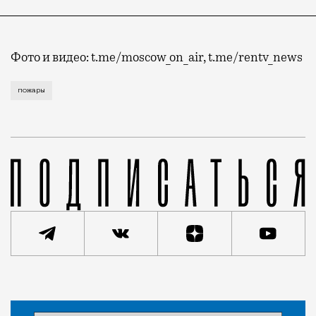
Фото и видео: t.me/moscow_on_air, t.me/rentv_news
Есть погибший и пострадавшие. Похоже, не зря был о
пожары
Статья
Редакция Москвич Mag
Город