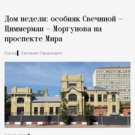
Реклама
Редакция Москвич Mag
Дом недели: особняк Свечиной —
Город
Циммерман — Моргунова на
проспекте Мира
Город
Евгения Гершкович