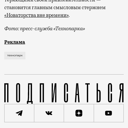
становится главным смысловым стержнем
«Новаторства вне времени»
.
Фото: пресс-служба «Технопарка»
Рекламные кампании техники редко выходят за рамк
Реклама
технопарк