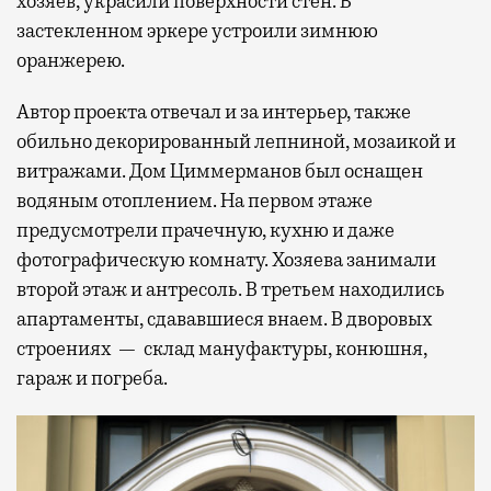
хозяев, украсили поверхности стен. В
застекленном эркере устроили зимнюю
оранжерею.
Автор проекта отвечал и за интерьер, также
обильно декорированный лепниной, мозаикой и
витражами. Дом Циммерманов был оснащен
водяным отоплением. На первом этаже
предусмотрели прачечную, кухню и даже
фотографическую комнату. Хозяева занимали
второй этаж и антресоль. В третьем находились
апартаменты, сдававшиеся внаем. В дворовых
строениях — склад мануфактуры, конюшня,
гараж и погреба.