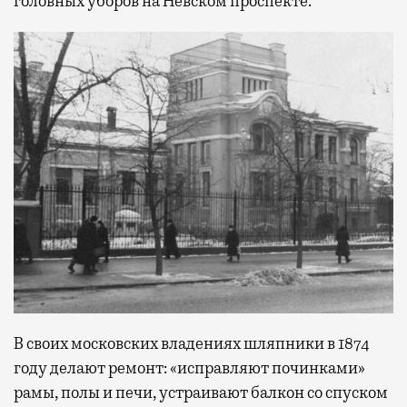
головных уборов на Невском проспекте.
В своих московских владениях шляпники в 1874
году делают ремонт: «исправляют починками»
рамы, полы и печи, устраивают балкон со спуском