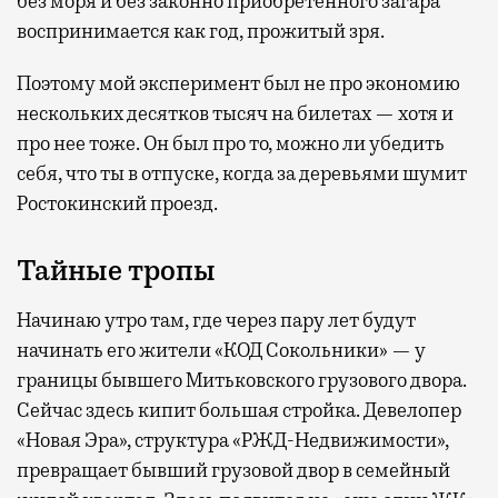
без моря и без законно приобретенного загара
воспринимается как год, прожитый зря.
Поэтому мой эксперимент был не про экономию
нескольких десятков тысяч на билетах — хотя и
про нее тоже. Он был про то, можно ли убедить
себя, что ты в отпуске, когда за деревьями шумит
Ростокинский проезд.
Тайные тропы
Начинаю утро там, где через пару лет будут
начинать его жители «КОД Сокольники» — у
границы бывшего Митьковского грузового двора.
Сейчас здесь кипит большая стройка. Девелопер
«Новая Эра», структура «РЖД-Недвижимости»,
превращает бывший грузовой двор в семейный