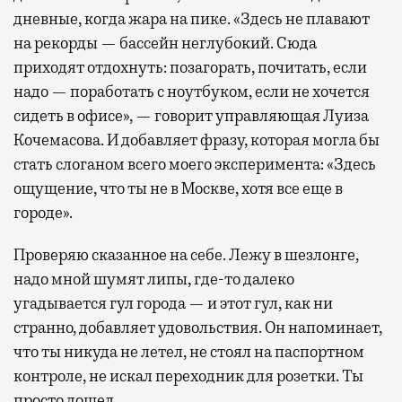
дневные, когда жара на пике. «Здесь не плавают
на рекорды — бассейн неглубокий. Сюда
приходят отдохнуть: позагорать, почитать, если
надо — поработать с ноутбуком, если не хочется
сидеть в офисе», — говорит управляющая Луиза
Кочемасова. И добавляет фразу, которая могла бы
стать слоганом всего моего эксперимента: «Здесь
ощущение, что ты не в Москве, хотя все еще в
городе».
Проверяю сказанное на себе. Лежу в шезлонге,
надо мной шумят липы, где-то далеко
угадывается гул города — и этот гул, как ни
странно, добавляет удовольствия. Он напоминает,
что ты никуда не летел, не стоял на паспортном
контроле, не искал переходник для розетки. Ты
просто дошел.