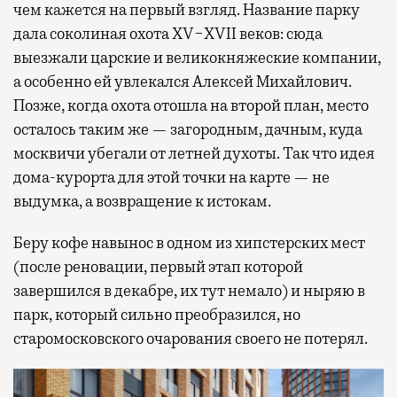
чем кажется на первый взгляд. Название парку
дала соколиная охота XV−XVII веков: сюда
выезжали царские и великокняжеские компании,
а особенно ей увлекался Алексей Михайлович.
Позже, когда охота отошла на второй план, место
осталось таким же — загородным, дачным, куда
москвичи убегали от летней духоты. Так что идея
дома-курорта для этой точки на карте — не
выдумка, а возвращение к истокам.
Беру кофе навынос в одном из хипстерских мест
(после реновации, первый этап которой
завершился в декабре, их тут немало) и ныряю в
парк, который сильно преобразился, но
старомосковского очарования своего не потерял.