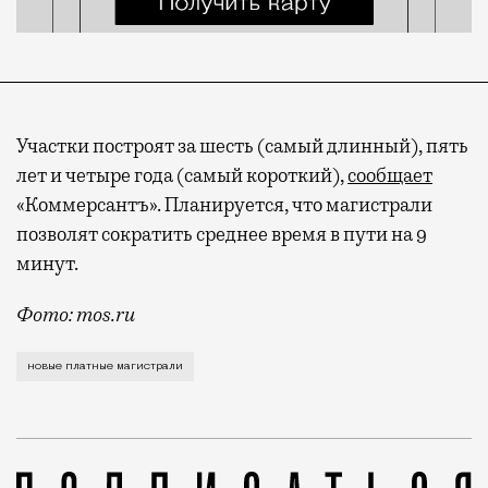
Участки построят за шесть (самый длинный), пять
лет и четыре года (самый короткий),
сообщает
«Коммерсантъ». Планируется, что магистрали
позволят сократить среднее время в пути на 9
минут.
Фото: mos.ru
Власти постепенно расширяют сеть платных дорог в
новые платные магистрали