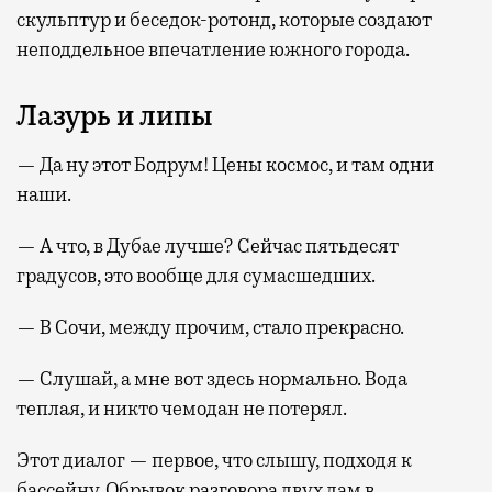
скульптур и беседок-ротонд, которые создают
неподдельное впечатление южного города.
Лазурь и липы
— Да ну этот Бодрум! Цены космос, и там одни
наши.
— А что, в Дубае лучше? Сейчас пятьдесят
градусов, это вообще для сумасшедших.
— В Сочи, между прочим, стало прекрасно.
— Слушай, а мне вот здесь нормально. Вода
теплая, и никто чемодан не потерял.
Этот диалог — первое, что слышу, подходя к
бассейну. Обрывок разговора двух дам в