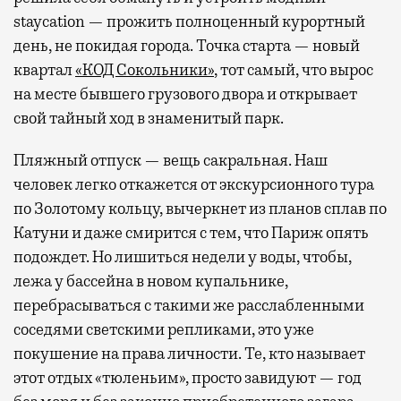
staycation — прожить полноценный курортный
день, не покидая города. Точка старта — новый
квартал
«КОД Сокольники»
, тот самый, что вырос
на месте бывшего грузового двора и открывает
свой тайный ход в знаменитый парк.
Пляжный отпуск — вещь сакральная. Наш
человек легко откажется от экскурсионного тура
по Золотому кольцу, вычеркнет из планов сплав по
Катуни и даже смирится с тем, что Париж опять
подождет. Но лишиться недели у воды, чтобы,
лежа у бассейна в новом купальнике,
перебрасываться с такими же расслабленными
соседями светскими репликами, это уже
покушение на права личности. Те, кто называет
этот отдых «тюленьим», просто завидуют — год