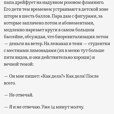
папа дрейфует на надувном розовом фламинго.
Его дети тем временем устраивают в детской зоне
шторм в шесть баллов. Пара дам с фигурами, за
которые заплачено потом и абонементами,
медленно нарезает круги в самом большом
бассейне, обсуждая, что биоревитализация летом
— деньги на ветер. На лежаках в тени — студентки
с местными лимонадами (их в меню тут больше
пяти видов, и они действительно хороши) и
вечной темой:
— Он мне пишет: «Как дела?» Как дела! После
всего.
— Не отвечай.
— Я и не отвечаю. Уже 14 минут молчу.