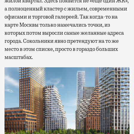
жилой квартал. Здесь появится не «еще один ЖК»,
а полноценный кластер с жильем, современными
офисами и торговой галереей. Так когда-то на
карте Москвы только намечались точки, из
которых потом выросли самые желанные адреса
города. Сокольники явно претендуют на то же
место в этом списке, просто в гораздо больших
масштабах.