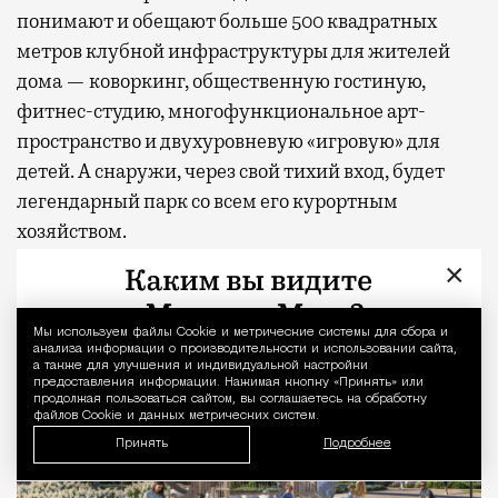
понимают и обещают больше 500 квадратных
метров клубной инфраструктуры для жителей
дома — коворкинг, общественную гостиную,
фитнес-студию, многофункциональное арт-
пространство и двухуровневую «игровую» для
детей. А снаружи, через свой тихий вход, будет
легендарный парк со всем его курортным
хозяйством.
×
Мы используем файлы Сookie и метрические системы для сбора и
Уведомление 
анализа информации о производительности и использовании сайта,
а также для улучшения и индивидуальной настройки
предоставления информации. Нажимая кнопку «Принять» или
продолжая пользоваться сайтом, вы соглашаетесь на обработку
файлов Cookie и данных метрических систем.
Принять
Подробнее