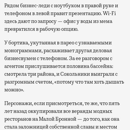
Рядом бизнес-леди с ноутбуком в правой руке и
телефоном в левой правит презентацию. Wi-Fi
здесь дают по запросу — офис у воды из мема
превратился в рабочую опцию.
У бортика, укутанная в парео с узнаваемыми
монограммами, расхаживает другая деловая
бизнесвумен с телефоном. За ее разговором с
агентом прислушивается половина бассейна:
смотрела три района, и Сокольники выиграли с
разгромным счетом, «потому что там хоть дышать
можно».
Персонажи, если присмотреться, те же, что пять
лет назад оккупировали все веранды модных
ресторанов на Малой Бронной — до того, как она
стала заложницей собственной славы и местом