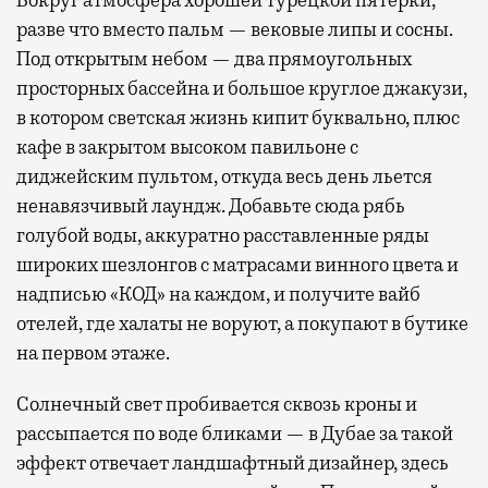
разве что вместо пальм — вековые липы и сосны.
Под открытым небом — два прямоугольных
просторных бассейна и большое круглое джакузи,
в котором светская жизнь кипит буквально, плюс
кафе в закрытом высоком павильоне с
диджейским пультом, откуда весь день льется
ненавязчивый лаундж. Добавьте сюда рябь
голубой воды, аккуратно расставленные ряды
широких шезлонгов с матрасами винного цвета и
надписью «КОД» на каждом, и получите вайб
отелей, где халаты не воруют, а покупают в бутике
на первом этаже.
Солнечный свет пробивается сквозь кроны и
рассыпается по воде бликами — в Дубае за такой
эффект отвечает ландшафтный дизайнер, здесь