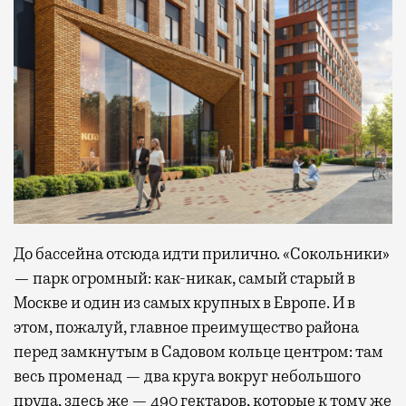
До бассейна отсюда идти прилично. «Сокольники»
— парк огромный: как-никак, самый старый в
Москве и один из самых крупных в Европе. И в
этом, пожалуй, главное преимущество района
перед замкнутым в Садовом кольце центром: там
весь променад — два круга вокруг небольшого
пруда, здесь же — 490 гектаров, которые к тому же