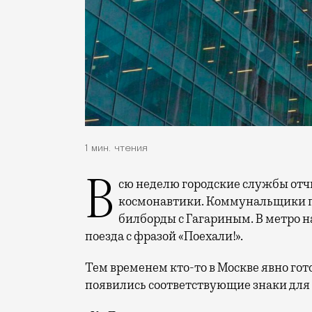
1 мин. чтения
Всю неделю городские службы отчитывались, как они готовятся к Дню
космонавтики. Коммунальщики 
билборды с Гагариным. В метро н
поезда с фразой «Поехали!».
Тем временем кто-то в Москве явно го
появились соответствующие знаки для