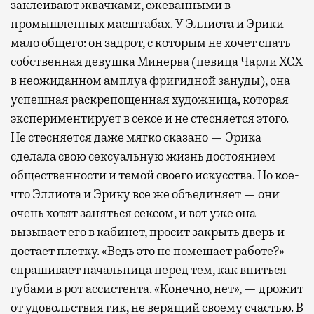
заклеивают жвачками, сжеванными в
промышленных масштабах. У Эллиота и Эрики
мало общего: он задрот, с которым не хочет спать
собственная девушка Минерва (певица Чарли XCX
в неожиданном амплуа фригидной зануды), она
успешная раскрепощенная художница, которая
экспериментирует в сексе и не стесняется этого.
Не стесняется даже мягко сказано — Эрика
сделала свою сексуальную жизнь достоянием
общественности и темой своего искусства. Но кое-
что Эллиота и Эрику все же объединяет — они
очень хотят заняться сексом, и вот уже она
вызывает его в кабинет, просит закрыть дверь и
достает плетку. «Ведь это не помешает работе?» —
спрашивает начальница перед тем, как впиться
губами в рот ассистента. «Конечно, нет», — дрожит
от удовольствия гик, не верящий своему счастью. В