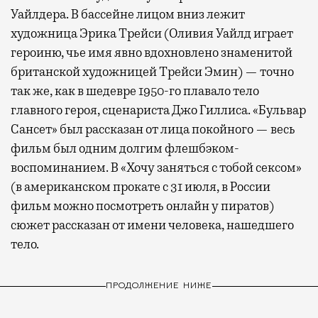
Уайлдера. В бассейне лицом вниз лежит
художница Эрика Трейси (Оливия Уайлд играет
героиню, чье имя явно вдохновлено знаменитой
британской художницей Трейси Эмин) — точно
так же, как в шедевре 1950-го плавало тело
главного героя, сценариста Джо Гиллиса. «Бульвар
Сансет» был рассказан от лица покойного — весь
фильм был одним долгим флешбэком-
воспоминанием. В «Хочу заняться с тобой сексом»
(в американском прокате с 31 июля, в России
фильм можно посмотреть онлайн у пиратов)
сюжет рассказан от имени человека, нашедшего
тело.
ПРОДОЛЖЕНИЕ НИЖЕ