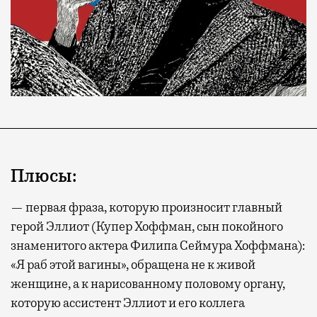
Плюсы:
— первая фраза, которую произносит главный
герой Эллиот (Купер Хоффман, сын покойного
знаменитого актера Филипа Сеймура Хоффмана):
«Я раб этой вагины», обращена не к живой
женщине, а к нарисованному половому органу,
которую ассистент Эллиот и его коллега