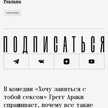
Рекламные кампании техники редко выходят за рамк
Реклама
технопарк
Реклама
Редакция Москвич Mag
В комедии «Хочу заняться с
Город
тобой сексом» Грегг Араки
спрашивает, почему все такие