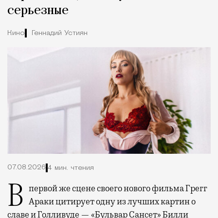
серьезные
Кино
Геннадий Устиян
07.08.2026
4 мин. чтения
В первой же сцене своего нового фильма Грегг
Араки цитирует одну из лучших картин о
славе и Голливуде — «Бульвар Сансет» Билли