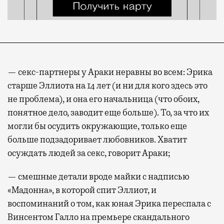
— секс-партнеры у Араки неравны во всем: Эрика
старше Эллиота на 14 лет (и ни для кого здесь это
не проблема), и она его начальница (что обоих,
понятное дело, заводит еще больше). То, за что их
могли бы осудить окружающие, только еще
больше подзадоривает любовников. Хватит
осуждать людей за секс, говорит Араки;
— смешные детали вроде майки с надписью
«Мадонна», в которой спит Эллиот, и
воспоминаний о том, как юная Эрика переспала с
Винсентом Галло на премьере скандального