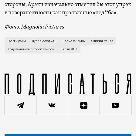
стороны, Араки изначально отметил бы этот упрек
в поверхностности как проявление «нед**ба».
Фото: Magnolia Pictures
В первой же сцене своего нового фильма Грегг Арак
Грегг Араки
Купер Хоффман
новые фильмы
Оливия Уайлд
Хочу заняться с тобой сексом
Чарли XCX
Статья
Геннадий Устиян