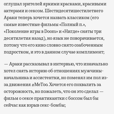
оглушал зрителей яркими красками, красивыми
актерами и сексом. Шестидесятишестилетнего
Араки теперь хочется назвать классиком (его
самые известные фильмы «Полный п.»,
«Поколение игры в Doom» и «Нигде» сняты три
десятилетия назад), но язык не поворачивается,
потому что его кино словно снято озабоченным
подростком, и это в данном случае комплимент;
— Араки рассказывал в интервью, что изначально
хотел снять историю об отношениях мужчины-
начальника и ассистентки, но поменял им пол из-
за движения #MeToo. Хочется его похвалить за
осторожность, но пожалеть, что он это сделал —
фильм о сексе практикантки с боссом был бы
сейчас как взрыв секс-бомбы;