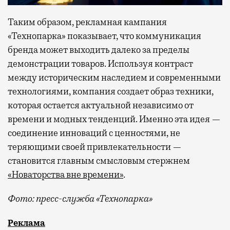
Таким образом, рекламная кампания
«Технопарка» показывает, что коммуникация
бренда может выходить далеко за пределы
демонстрации товаров. Используя контраст
между историческим наследием и современными
технологиями, компания создает образ техники,
которая остается актуальной независимо от
времени и модных тенденций. Именно эта идея —
соединение инноваций с ценностями, не
теряющими своей привлекательности —
становится главным смысловым стержнем
«Новаторства вне времени»
.
Фото: пресс-служба «Технопарка»
Рекламные кампании техники редко выходят за рамк
Реклама