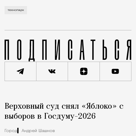
технопарк
Реклама
Редакция Москвич Mag
Верховный суд снял «Яблоко» с
Город
выборов в Госдуму-2026
Город
Андрей Шашков