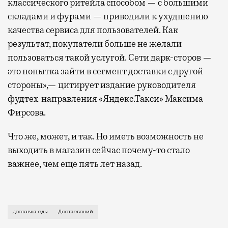
классического ритейла способом — с большими
складами и фурами — приводили к ухудшению
качества сервиса для пользователей. Как
результат, покупатели больше не желали
пользоваться такой услугой. Сети дарк-сторов —
это попытка зайти в сегмент доставки с другой
стороны»,— цитирует издание руководителя
фудтех-направления «Яндекс.Такси» Максима
Фирсова.
Что же, может, и так. Но иметь возможность не
выходить в магазин сейчас почему-то стало
важнее, чем еще пять лет назад.
Испугались ли крупнейшие кормильцы москвичей? Вря
доставка еды
Достаевский