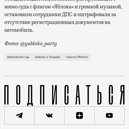
мимо суда с флагом «Яблока» и громкой музыкой,
остановили сотрудники ДПС и оштрафовали за
отсутствие регистрационных документов на
автомобиль.
Фото: @yabloko_party
Таким образом, суд удовлетворил иск партии «Роди
Верховный суд
выборы в Госдуму
партия Яблоко