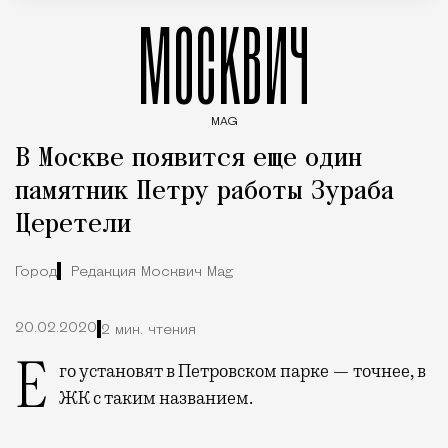
МОСКВИЧ
MAG
Введите ключевые слова для поиска статей
В Москве появится еще один
памятник Петру работы Зураба
Церетели
Город
Редакция Москвич Mag
20.02.2020
2 мин. чтения
Его установят в Петровском парке — точнее, в
ЖК с таким названием.