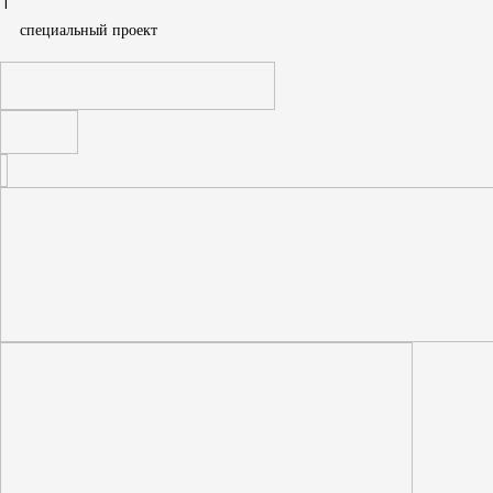
Дарья Константинова
Спецпроект
T
cпециальный проект