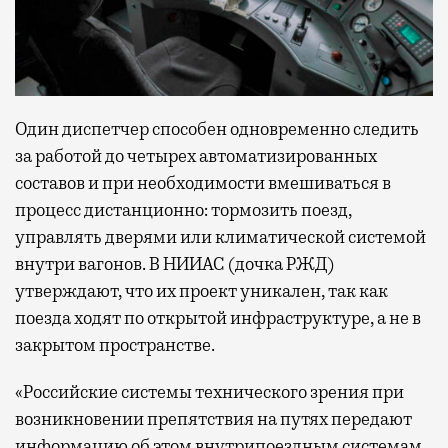
с собой не только чемодан, но и ноутбук.
А ожидание рейса все чаще превращается
не в потерянное время, а в возможность
спокойно закончить дела или спланировать
Один диспетчер способен одновременно следить
активности в путешествии, например
забронировать нужные билеты и рестораны.
за работой до четырех автоматизированных
составов и при необходимости вмешиваться в
процесс дистанционно: тормозить поезд,
управлять дверями или климатической системой
Бизнес-зал становится местом, где можно
внутри вагонов. В НИИАС (дочка РЖД)
провести переговоры, поработать или просто
утверждают, что их проект уникален, так как
выпить кофе, наблюдая сквозь панорамные
окна за тем, как взлетают и садятся
поезда ходят по открытой инфраструктуре, а не в
самолеты. В Москве нет недостатка
закрытом пространстве.
в лаунжах. В аэропортах их обычно
«Российские системы технического зрения при
несколько — в разных зонах воздушных
возникновении препятствия на путях передают
гаваней. На некоторых вокзалах — тоже.
информацию об этом внутрипоездным системам,
Лаунжи доступны на Ленинградском,