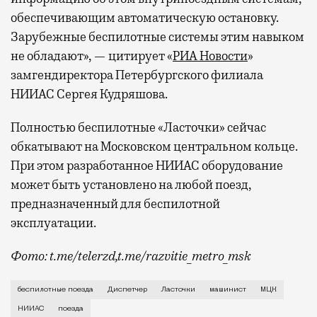
обеспечивающим автоматическую остановку.
Павелецком, Казанском, Ярославском
и Курском вокзалах.
Попасть в бизнес-залы
Зарубежные беспилотные системы этим навыком
могут держатели карт Mir Supreme. Причем
не обладают», — цитирует «
РИА Новости
»
не только в столице. Всего доступно более
замгендиректора Петербургского филиала
1000 бизнес-залов по всему миру.
НИИАС Сергея Кудряшова.
Полностью беспилотные «Ласточки» сейчас
обкатывают на Московском центральном кольце.
При этом разработанное НИИАС оборудование
может быть установлено на любой поезд,
предназначенный для беспилотной
эксплуатации.
Фото: t.me/telerzd,t.me/razvitie_metro_msk
Новые поезда работают на четвертом уровне автома
беспилотные поезда
Диспетчер
Ласточки
машинист
МЦК
НИИАС
поезда