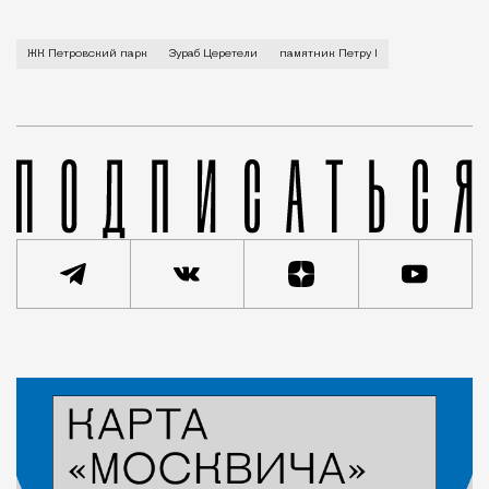
Его установят в Петровском парке — точнее, в ЖК с
ЖК Петровский парк
Зураб Церетели
памятник Петру I
Статья
Редакция Москвич Mag
Город