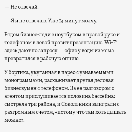
— Не отвечай.
— Я и не отвечаю. Уже 14 минут молчу.
Рядом бизнес-леди с ноутбуком в правой руке и
телефоном в левой правит презентацию. Wi-Fi
здесь дают по запросу — офис у воды из мема
превратился в рабочую опцию.
У бортика, укутанная в парео с узнаваемыми
монограммами, расхаживает другая деловая
бизнесвумен с телефоном. За ее разговором с
агентом прислушивается половина бассейна:
смотрела три района, и Сокольники выиграли с
разгромным счетом, «потому что там хоть дышать
можно».