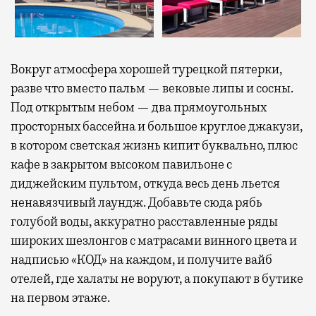
Вокруг атмосфера хорошей турецкой пятерки,
разве что вместо пальм — вековые липы и сосны.
Под открытым небом — два прямоугольных
просторных бассейна и большое круглое джакузи,
в котором светская жизнь кипит буквально, плюс
кафе в закрытом высоком павильоне с
диджейским пультом, откуда весь день льется
ненавязчивый лаундж. Добавьте сюда рябь
голубой воды, аккуратно расставленные ряды
широких шезлонгов с матрасами винного цвета и
надписью «КОД» на каждом, и получите вайб
отелей, где халаты не воруют, а покупают в бутике
на первом этаже.