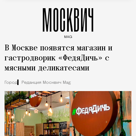
МОСКВИЧ
MAG
Введите ключевые слова для поиска статей
В Москве появятся магазин и
гастродворик «ФедяДичь» с
мясными деликатесами
Город
Редакция Москвич Mag