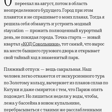
Отпуск в этом году у меня кочует: сначала
переехал на август, потом в область
неопределенного будущего. Город при этом
плавится и не спрашивает о моих планах. Тогда я
решила себя обмануть и устроить модный
staycation — прожить полноценный курортный
день, не покидая города. Точка старта — новый
квартал
«КОД Сокольники»
, тот самый, что вырос
на месте бывшего грузового двора и открывает
свой тайный ход в знаменитый парк.
Пляжный отпуск — вещь сакральная. Наш
человек легко откажется от экскурсионного тура
по Золотому кольцу, вычеркнет из планов сплав по
Катуни и даже смирится с тем, что Париж опять
подождет. Но лишиться недели у воды, чтобы,
лежа у бассейна в новом купальнике,
перебрасываться с такими же расслабленными