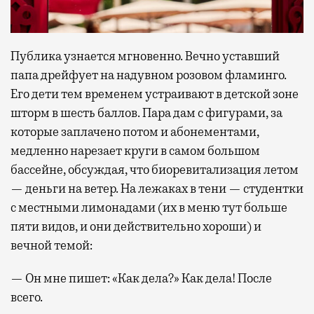
Публика узнается мгновенно. Вечно уставший
папа дрейфует на надувном розовом фламинго.
Его дети тем временем устраивают в детской зоне
шторм в шесть баллов. Пара дам с фигурами, за
которые заплачено потом и абонементами,
медленно нарезает круги в самом большом
бассейне, обсуждая, что биоревитализация летом
— деньги на ветер. На лежаках в тени — студентки
с местными лимонадами (их в меню тут больше
пяти видов, и они действительно хороши) и
вечной темой:
— Он мне пишет: «Как дела?» Как дела! После
всего.