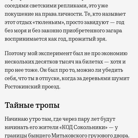
соседями светскими репликами, это уже
покушение на права личности. Те, кто называет
этот отдых «тюленьим», просто завидуют — год
без моря и без законно приобретенного загара
воспринимается как год, прожитый зря.
Поэтому мой эксперимент был не про экономию
нескольких десятков тысяч на билетах — хотя и
про нее тоже. Он был про то, можно ли убедить
себя, что ты в отпуске, когда за деревьями шумит
Ростокинский проезд.
Тайные тропы
Начинаю утро там, где через пару лет будут
начинать его жители «КОД Сокольники» — у
границы бывшего Митьковского грузового двора.