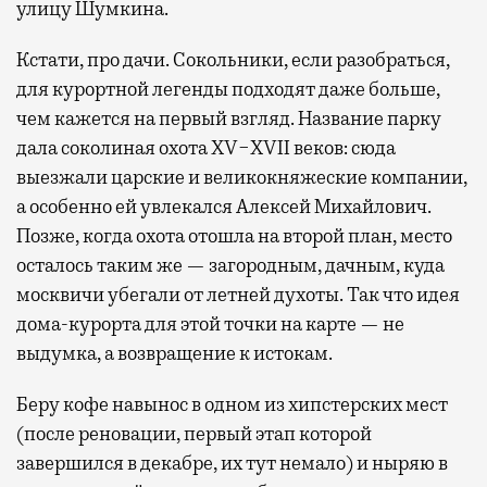
улицу Шумкина.
Кстати, про дачи. Сокольники, если разобраться,
для курортной легенды подходят даже больше,
чем кажется на первый взгляд. Название парку
дала соколиная охота XV−XVII веков: сюда
выезжали царские и великокняжеские компании,
а особенно ей увлекался Алексей Михайлович.
Позже, когда охота отошла на второй план, место
осталось таким же — загородным, дачным, куда
москвичи убегали от летней духоты. Так что идея
дома-курорта для этой точки на карте — не
выдумка, а возвращение к истокам.
Беру кофе навынос в одном из хипстерских мест
(после реновации, первый этап которой
завершился в декабре, их тут немало) и ныряю в