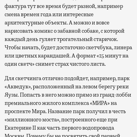
фактура тут все время будет разной, например
смена времен года или интересные
архитектурные объекты. А можно и вовсе
нарисовать комикс о забавной собаке, с которой
каждый день гуляет трогательный старичок.
Чтобы начать, будет достаточно скетчбука, линера
или цветных карандашей. А формат «15 минут на
один скетч» снимет страх чистого листа.
Для скетчинга отлично подойдет, например, парк
«Акведук», расположенный на левом берегу реки
Яузы. Попасть в него можно прямо из гранд-лобби
премиального жилого комплекса «МИРА» на
проспекте Мира. Название парк получил в честь
«миллионного моста», построенного еще при
Екатерине II как часть первого водопровода
Москвы. Почему бы не посвятить свой первый