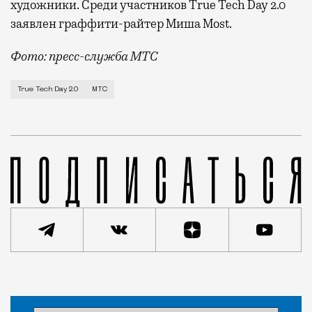
художники. Среди участников True Tech Day 2.0
заявлен граффити-райтер Миша Most.
Фото: пресс-служба МТС
МТС проведет 17 мая технологическую конференцию 
True Tech Day 2.0
МТС
Статья
Редакция Москвич Mag
Город