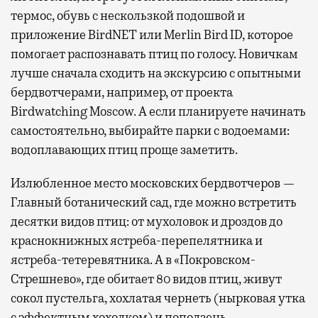
термос, обувь с нескользкой подошвой и
приложение BirdNET или Merlin Bird ID, которое
помогает распознавать птиц по голосу. Новичкам
лучше сначала сходить на экскурсию с опытными
бердвотчерами, например, от проекта
Birdwatching Moscow. А если планируете начинать
самостоятельно, выбирайте парки с водоемами:
водоплавающих птиц проще заметить.
Излюбленное место московских бердвотчеров —
Главный ботанический сад, где можно встретить
десятки видов птиц: от мухоловок и дроздов до
краснокнижных ястреба-перепелятника и
ястреба-тетеревятника. А в «Покровском-
Стрешнево», где обитает 80 видов птиц, живут
сокол пустельга, хохлатая чернеть (нырковая утка
с эффектным хохолком) и поползень —