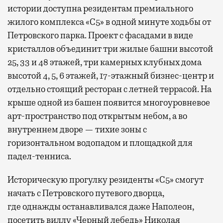
истории доступна резидентам премиального
жилого комплекса «С5»
в одной минуте ходьбы от
Петровского парка. Проект с фасадами в виде
кристаллов объединит три жилые башни высотой
25, 33 и 48 этажей, три камерных клубных дома
высотой 4, 5, 6 этажей, 17-этажный бизнес-центр и
отдельно стоящий ресторан с летней террасой. На
крыше одной из башен появится многоуровневое
арт-пространство под открытым небом, а во
внутреннем дворе — тихие зоны с
горизонтальном водопадом и площадкой для
падел-тенниса.
Историческую прогулку резиденты «С5» смогут
начать с Петровского путевого дворца,
где
однажды останавливался даже Наполеон,
посетить виллу «Черный лебедь» Николая