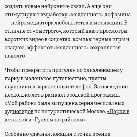
создать новые нейронные связи. А еще они
стимулируют выработку «медленного» дофамина
— нейромедиатора любопытства и мотивации. В
отличие от «быстрого», который дают просмотры
коротких видео в соцсетях, компьютерные игры и
сладкое, эффект от «медленного» сохраняется
надолго.
Чтобы превратить прогулку по близлежащему
парку в маленькое путешествие, нужны
наушники и заряженный телефон. За последние
несколько лет в рамках городской программы
«Мой район» была выпущена серия бесплатных
аудиогидов
по нетуристической Москве:
«Парки в
деталях»
и
«Гуляем по районам»
.
Особенно удачная локация с точки зрения