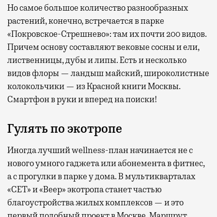
Но самое большое количество разнообразных
растений, конечно, встречается в парке
«Покровское-Стрешнево»: там их
почти 200 видов.
Причем основу составляют вековые сосны и ели,
лиственницы, дубы и липы. Есть и несколько
видов флоры — ландыш майский, широколистные
колокольчики — из Красной книги Москвы.
Смартфон в руки и вперед на поиски!
Гулять по экотропе
Иногда лучший wellness-план начинается не с
нового умного гаджета или абонемента в фитнес,
а с прогулки в парке у дома. В мультикварталах
«СЕТ» и «Веер» экотропа станет частью
благоустройства жилых комплексов — и это
первый подобный проект в Москве. Маршрут