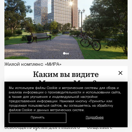
Жилой комплекс «МИРА»
×
Развивая
свои проекты рядом с парками и
лесными массивами, девелопер MR учитывает
Мы используем файлы Сookie и метрические системы для сбора и
Уведомление 
анализа информации о производительности и использовании сайта,
современные исследования о пользе зеленых зон,
а также для улучшения и индивидуальной настройки
предоставления информации. Нажимая кнопку «Принять» или
но не ограничивается ими. Каждый проект
продолжая пользоваться сайтом, вы соглашаетесь на обработку
позволяет реализовать различные жизненные
файлов Cookie и данных метрических систем.
сценарии в пределах жилого комплекса и
Принять
Подробнее
освободить время для главного — общения с