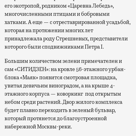
его экотропой, родником «Царевна Лебедь»,
многочисленными птицами и бобровыми
хатками. А еще — с отреставрированной усадьбой,
которая на протяжении многих лет
принадлежала роду Стрешневых, представители
которого были сподвижниками Петра I.
Большим количеством зелени примечателен и
сам «СИТИДЗЕН»: на кровле 56-этажного урбан-
блока «Маяк» появится смотровая площадка,
увитая девичьим виноградом, а на крыше 4-
этажного корпуса — коворкинг под открытым
небом среди растений. Двор жилого комплекса
будет плавно переходить в зеленый бульвар,
который протянется до благоустроенной
набережной Москвы-реки.